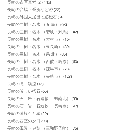
長崎の古写真考 ２
(146)
長崎の台場・番所など跡
(22)
長崎の外国人居留地跡標石
(28)
長崎の巨樹・名木 （五 島）
(68)
長崎の巨樹・名木 （壱岐・対馬）
(42)
長崎の巨樹・名木 （大村市）
(16)
長崎の巨樹・名木 （東長崎）
(30)
長崎の巨樹・名木 （県 北）
(85)
長崎の巨樹・名木 （西彼・島原）
(60)
長崎の巨樹・名木 （諌早市）
(73)
長崎の巨樹・名木 （長崎市）
(128)
長崎の滝・渓流
(18)
長崎の珍しい標石
(65)
長崎の石・岩・石造物 （県南北）
(33)
長崎の石・岩・石造物 （長崎市）
(92)
長崎の藩境石と塚
(29)
長崎の西空の夕日
(93)
長崎の風景・史跡 （三和野母崎）
(75)