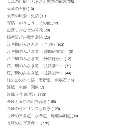
天草の巨樹・ふるさと熊本の樹木
(23)
天草の石橋
(10)
天草の風景・史跡
(31)
寄稿・ゆうこう・その他
(72)
山野歩きなどの草花
(28)
橘湾沿岸の戦争遺跡
(25)
江戸期のみさき道 （全 般）
(63)
江戸期のみさき道 （地図研究集）
(8)
江戸期のみさき道 （帰路ほか）
(12)
江戸期のみさき道 （往路前半）
(31)
江戸期のみさき道 （往路後半）
(44)
烽火山のかま跡・番所道・南畝石
(16)
近畿・中部・関東
(7)
近畿（兵 庫 県）
(118)
長崎と近県の山野歩き
(168)
長崎のラビリンスな風景
(123)
長崎の三角点・水準点・地理局測点
(30)
長崎の古写真考 １
(270)