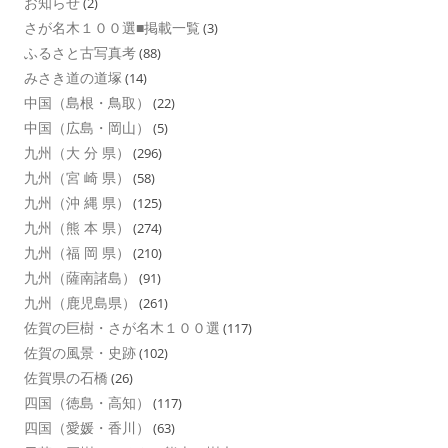
お知らせ
(2)
さが名木１００選■掲載一覧
(3)
ふるさと古写真考
(88)
みさき道の道塚
(14)
中国（島根・鳥取）
(22)
中国（広島・岡山）
(5)
九州（大 分 県）
(296)
九州（宮 崎 県）
(58)
九州（沖 縄 県）
(125)
九州（熊 本 県）
(274)
九州（福 岡 県）
(210)
九州（薩南諸島）
(91)
九州（鹿児島県）
(261)
佐賀の巨樹・さが名木１００選
(117)
佐賀の風景・史跡
(102)
佐賀県の石橋
(26)
四国（徳島・高知）
(117)
四国（愛媛・香川）
(63)