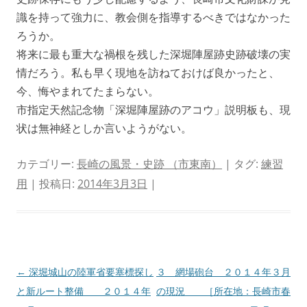
識を持って強力に、教会側を指導するべきではなかった
ろうか。
将来に最も重大な禍根を残した深堀陣屋跡史跡破壊の実
情だろう。私も早く現地を訪ねておけば良かったと、
今、悔やまれてたまらない。
市指定天然記念物「深堀陣屋跡のアコウ」説明板も、現
状は無神経としか言いようがない。
カテゴリー:
長崎の風景・史跡 （市東南）
| タグ:
練習
用
| 投稿日:
2014年3月3日
|
投
←
深堀城山の陸軍省要塞標探し
３ 網場砲台 ２０１４年３月
稿
と新ルート整備 ２０１４年
の現況 ［所在地：長崎市春