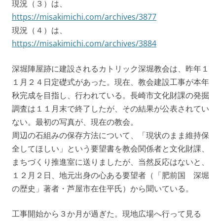
現況（３）は、
https://misakimichi.com/archives/3877
現況（４）は、
https://misakimichi.com/archives/3884
深堀陣屋跡に建設されるカトリック深堀教会は、昨年１
１月２４日定礎式があった。現在、教会建設工事が本年
秋完成を目指し、行われている。長崎市文化財課の発掘
調査は１１月末で終了したが、その結果が公表されてい
ない。最初の写真が、現在の教会。
周辺の石組みの保存方法について、「現状のまま維持保
全してほしい」という要望書を教会関係者と文化財課、
まちづくり推進室に送りましたが、当然反応はないと、
１２月２日、地元出身の心ある要望者（「肥前国 深堀
の歴史」著者・芦屋市在住平氏）から聞いている。
工事開始から３か月が過ぎた。現地広場へ行って見る