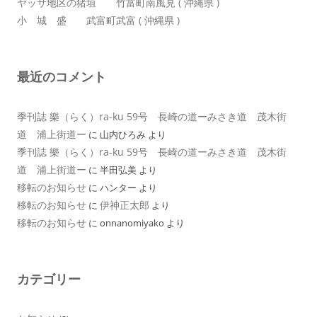
ヤッサ地区の猪垣 竹富町南風見 ( 沖縄県 )
小 城 盛 武富町武富 ( 沖縄県 )
最近のコメント
季刊誌 樂（らく）ra-ku 59号 長崎の道ーみさき道 茂木街
道 浦上街道ー
に
山内ひろみ
より
季刊誌 樂（らく）ra-ku 59号 長崎の道ーみさき道 茂木街
道 浦上街道ー
に
半田弘美
より
移転のお知らせ
に
ハンター
より
移転のお知らせ
伊神正太郎
に
より
移転のお知らせ
に
onnanomiyako
より
カテゴリー