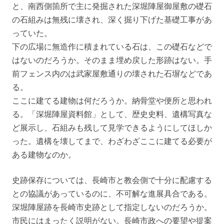
と、南西側箇所で主に発掘された深堀陣屋御屋敷の礎石
の石組みは無残に壊され、深く掘り下げた基礎工事があ
っていた。
下の広場に無造作に積まれている石は、この礎石などで
はないのだろうか。そのまま埋め戻した形跡はない。手
前フェンス内のは武家屋敷通りの壊された石塀などであ
る。
ここに建てる建物は何だろうか。納骨堂や便所と思われ
る。「深堀陣屋資料館」として、歴史史料、遺構写真な
ど展示し、石組みも残して見学できるようにしてほしか
った。遺構を壊してまで、わざわざここに建てる必要が
ある建物なのか。
史跡保存については、長崎市と教会側で十分に配慮する
との協議があっているのに、不可解な進展具合である。
深堀陣屋跡を長崎市史跡として指定しないのだろうか。
市民にはまったく説明がない。長崎市政への要望や提案