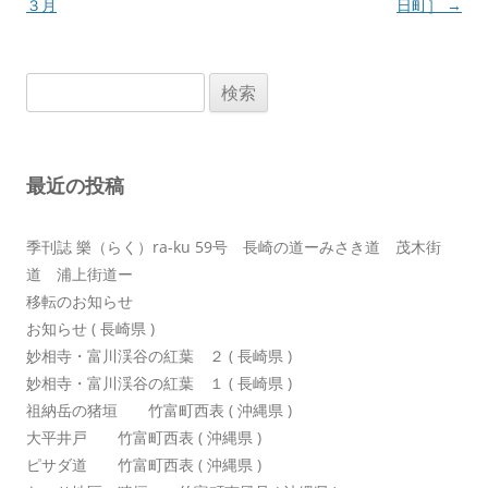
ナ
３月
日町］
→
ビ
ゲ
検
ー
索:
シ
ョ
最近の投稿
ン
季刊誌 樂（らく）ra-ku 59号 長崎の道ーみさき道 茂木街
道 浦上街道ー
移転のお知らせ
お知らせ ( 長崎県 )
妙相寺・富川渓谷の紅葉 ２ ( 長崎県 )
妙相寺・富川渓谷の紅葉 １ ( 長崎県 )
祖納岳の猪垣 竹富町西表 ( 沖縄県 )
大平井戸 竹富町西表 ( 沖縄県 )
ピサダ道 竹富町西表 ( 沖縄県 )