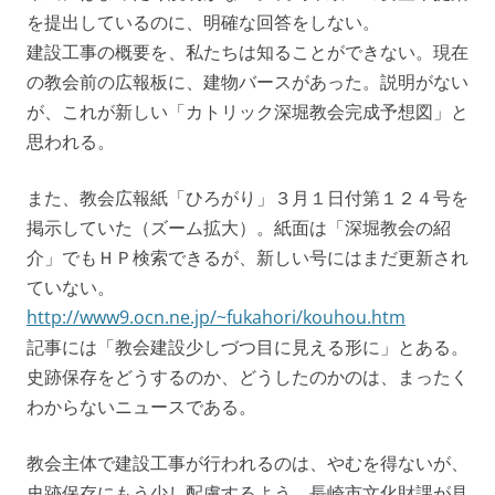
を提出しているのに、明確な回答をしない。
建設工事の概要を、私たちは知ることができない。現在
の教会前の広報板に、建物バースがあった。説明がない
が、これが新しい「カトリック深堀教会完成予想図」と
思われる。
また、教会広報紙「ひろがり」３月１日付第１２４号を
掲示していた（ズーム拡大）。紙面は「深堀教会の紹
介」でもＨＰ検索できるが、新しい号にはまだ更新され
ていない。
http://www9.ocn.ne.jp/~fukahori/kouhou.htm
記事には「教会建設少しづつ目に見える形に」とある。
史跡保存をどうするのか、どうしたのかのは、まったく
わからないニュースである。
教会主体で建設工事が行われるのは、やむを得ないが、
史跡保存にもう少し配慮するよう、長崎市文化財課が見