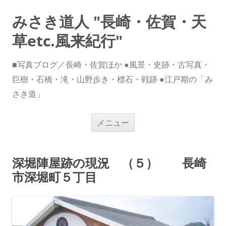
みさき道人 "長崎・佐賀・天
草etc.風来紀行"
■写真ブログ／長崎・佐賀ほか ●風景・史跡・古写真・
巨樹・石橋・滝・山野歩き・標石・戦跡 ●江戸期の「み
さき道」
コ
メニュー
ン
テ
ン
ツ
へ
深堀陣屋跡の現況 （５） 長崎
ス
キ
市深堀町５丁目
ッ
プ