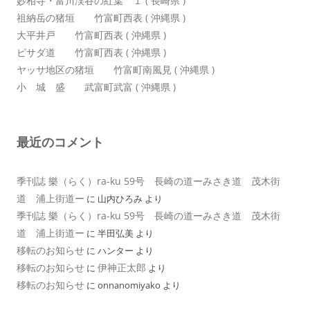
妙相寺・富川渓谷の紅葉 １ ( 長崎県 )
祖納岳の猪垣 竹富町西表 ( 沖縄県 )
大平井戸 竹富町西表 ( 沖縄県 )
ピサダ道 竹富町西表 ( 沖縄県 )
ヤッサ地区の猪垣 竹富町南風見 ( 沖縄県 )
小 城 盛 武富町武富 ( 沖縄県 )
最近のコメント
季刊誌 樂（らく）ra-ku 59号 長崎の道ーみさき道 茂木街
道 浦上街道ー
に
山内ひろみ
より
季刊誌 樂（らく）ra-ku 59号 長崎の道ーみさき道 茂木街
道 浦上街道ー
に
半田弘美
より
移転のお知らせ
に
ハンター
より
移転のお知らせ
伊神正太郎
に
より
移転のお知らせ
に
onnanomiyako
より