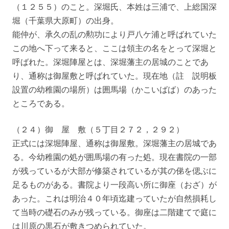
（１２５５）のこと。深堀氏、本姓は三浦で、上総国深
堀（千葉県大原町）の出身。
能仲が、承久の乱の勲功により戸八ケ浦と呼ばれていた
この地へ下って来ると、ここは領主の名をとって深堀と
呼ばれた。深堀陣屋とは、深堀藩主の居城のことであ
り、通称は御屋敷と呼ばれていた。現在地（註 説明板
設置の幼稚園の場所）は囲馬場（かこいばば）のあった
ところである。
（２４）御 屋 敷（５丁目２７２，２９２）
正式には深堀陣屋、通称は御屋敷。深堀藩主の居城であ
る。今幼稚園の処が囲馬場の有った処。現在書院の一部
が残っているが大部が修築されているが其の俤を偲ぶに
足るものがある。書院より一段高い所に御座（おざ）が
あった。これは明治４０年頃迄建っていたが自然損耗し
て当時の礎石のみが残っている。御座は二階建てで庭に
は川原の黒石が敷きつめられていた。