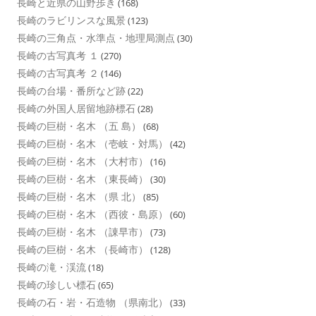
長崎と近県の山野歩き
(168)
長崎のラビリンスな風景
(123)
長崎の三角点・水準点・地理局測点
(30)
長崎の古写真考 １
(270)
長崎の古写真考 ２
(146)
長崎の台場・番所など跡
(22)
長崎の外国人居留地跡標石
(28)
長崎の巨樹・名木 （五 島）
(68)
長崎の巨樹・名木 （壱岐・対馬）
(42)
長崎の巨樹・名木 （大村市）
(16)
長崎の巨樹・名木 （東長崎）
(30)
長崎の巨樹・名木 （県 北）
(85)
長崎の巨樹・名木 （西彼・島原）
(60)
長崎の巨樹・名木 （諌早市）
(73)
長崎の巨樹・名木 （長崎市）
(128)
長崎の滝・渓流
(18)
長崎の珍しい標石
(65)
長崎の石・岩・石造物 （県南北）
(33)