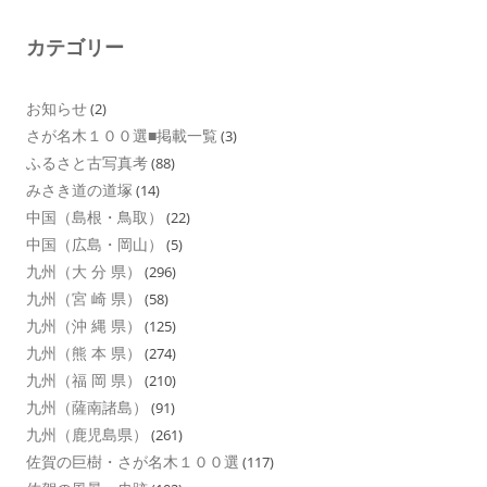
カテゴリー
お知らせ
(2)
さが名木１００選■掲載一覧
(3)
ふるさと古写真考
(88)
みさき道の道塚
(14)
中国（島根・鳥取）
(22)
中国（広島・岡山）
(5)
九州（大 分 県）
(296)
九州（宮 崎 県）
(58)
九州（沖 縄 県）
(125)
九州（熊 本 県）
(274)
九州（福 岡 県）
(210)
九州（薩南諸島）
(91)
九州（鹿児島県）
(261)
佐賀の巨樹・さが名木１００選
(117)