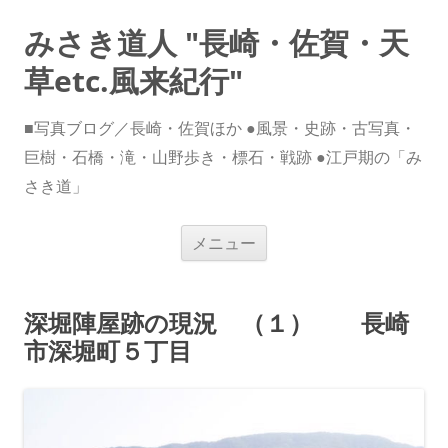
みさき道人 "長崎・佐賀・天
草etc.風来紀行"
■写真ブログ／長崎・佐賀ほか ●風景・史跡・古写真・
巨樹・石橋・滝・山野歩き・標石・戦跡 ●江戸期の「み
さき道」
コ
メニュー
ン
テ
ン
ツ
へ
深堀陣屋跡の現況 （１） 長崎
ス
キ
市深堀町５丁目
ッ
プ