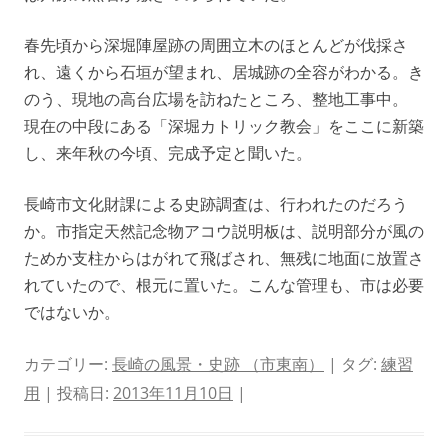
春先頃から深堀陣屋跡の周囲立木のほとんどが伐採さ
れ、遠くから石垣が望まれ、居城跡の全容がわかる。き
のう、現地の高台広場を訪ねたところ、整地工事中。
現在の中段にある「深堀カトリック教会」をここに新築
し、来年秋の今頃、完成予定と聞いた。
長崎市文化財課による史跡調査は、行われたのだろう
か。市指定天然記念物アコウ説明板は、説明部分が風の
ためか支柱からはがれて飛ばされ、無残に地面に放置さ
れていたので、根元に置いた。こんな管理も、市は必要
ではないか。
カテゴリー:
長崎の風景・史跡 （市東南）
| タグ:
練習
用
| 投稿日:
2013年11月10日
|