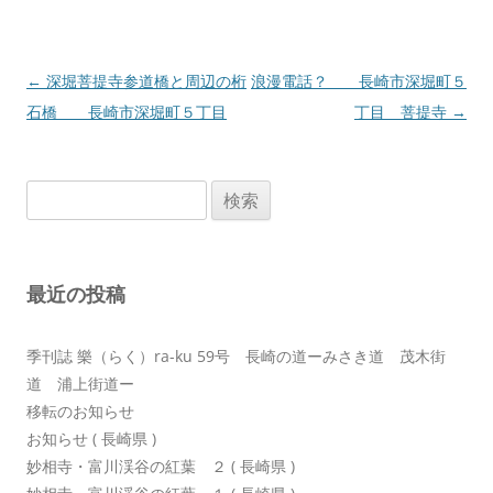
投
←
深堀菩提寺参道橋と周辺の桁
浪漫電話？ 長崎市深堀町５
稿
石橋 長崎市深堀町５丁目
丁目 菩提寺
→
ナ
ビ
検
ゲ
索:
ー
シ
最近の投稿
ョ
ン
季刊誌 樂（らく）ra-ku 59号 長崎の道ーみさき道 茂木街
道 浦上街道ー
移転のお知らせ
お知らせ ( 長崎県 )
妙相寺・富川渓谷の紅葉 ２ ( 長崎県 )