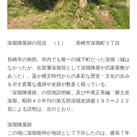
深堀陣屋跡の現況 （１） 長崎市深堀町５丁目
長崎市の南部。市内でも唯一の城下町だった深堀（城は
なかったが、佐賀藩深堀領として深堀陣屋や武家屋敷が
あった）。遥か縄文時代からの多彩な歴史・文化の歩み
を示す貴重な遺跡や史跡が数多く残っている。
「深堀陣屋跡」の現地説明板、及び中尾正美編「郷土史
深堀」昭和４０年刊の第五部深堀史跡篇１９５〜２１２
頁による説明は、次のとおり。
深堀陣屋跡
この地に深堀能仲が地頭として下向したのは、建長７年