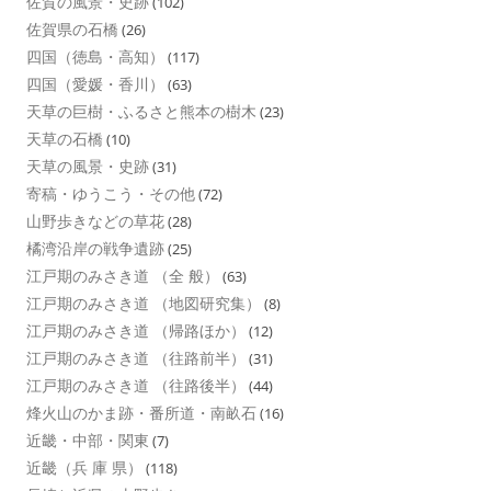
佐賀の風景・史跡
(102)
佐賀県の石橋
(26)
四国（徳島・高知）
(117)
四国（愛媛・香川）
(63)
天草の巨樹・ふるさと熊本の樹木
(23)
天草の石橋
(10)
天草の風景・史跡
(31)
寄稿・ゆうこう・その他
(72)
山野歩きなどの草花
(28)
橘湾沿岸の戦争遺跡
(25)
江戸期のみさき道 （全 般）
(63)
江戸期のみさき道 （地図研究集）
(8)
江戸期のみさき道 （帰路ほか）
(12)
江戸期のみさき道 （往路前半）
(31)
江戸期のみさき道 （往路後半）
(44)
烽火山のかま跡・番所道・南畝石
(16)
近畿・中部・関東
(7)
近畿（兵 庫 県）
(118)