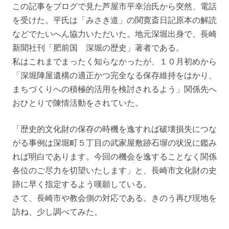
この記事をブログで見た芦屋市平幸治氏から突然、電話
を受けた。平氏は「みさき道」の関寛斎日記原本の解読
などでたいへん協力いただいた。地元深堀出身で、長崎
新聞社刊「肥前国 深堀の歴史」著者である。
私はこれまでまったく知らなかったが、１０月初めから
「深堀陣屋遺構の適正かつ完全なる保存維持をはかり、
まちづくりへの積極的活用を検討されるよう」関係先へ
おひとりで陳情活動をされていた。
「歴史的文化財の保存の時機を逸すれば破壊損失につな
がる事例は深堀町５丁目の武家屋敷跡石塀の状況に鑑み
れば明白であります。今回の機会を逸することなく関係
各位のご尽力を切望いたします」と、長崎市文化財の史
跡に早く指定するよう嘆願している。
さて、長崎市や教会側の対応である。きのう再び現地を
訪ね、少し調べてみた。