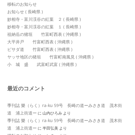
移転のお知らせ
お知らせ ( 長崎県 )
妙相寺・富川渓谷の紅葉 ２ ( 長崎県 )
妙相寺・富川渓谷の紅葉 １ ( 長崎県 )
祖納岳の猪垣 竹富町西表 ( 沖縄県 )
大平井戸 竹富町西表 ( 沖縄県 )
ピサダ道 竹富町西表 ( 沖縄県 )
ヤッサ地区の猪垣 竹富町南風見 ( 沖縄県 )
小 城 盛 武富町武富 ( 沖縄県 )
最近のコメント
季刊誌 樂（らく）ra-ku 59号 長崎の道ーみさき道 茂木街
道 浦上街道ー
に
山内ひろみ
より
季刊誌 樂（らく）ra-ku 59号 長崎の道ーみさき道 茂木街
道 浦上街道ー
に
半田弘美
より