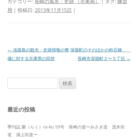
カテゴリー:
長崎の風景・史跡 （市東南）
| タグ:
練習
用
| 投稿日:
2013年11月15日
|
投
←
淡路島の観光・史跡情報の整
深堀町のそのほかの桁石橋
稿
備に対する兵庫県の回答
長崎市深堀町２〜５丁目
→
ナ
ビ
検
ゲ
索:
ー
シ
最近の投稿
ョ
ン
季刊誌 樂（らく）ra-ku 59号 長崎の道ーみさき道 茂木街
道 浦上街道ー