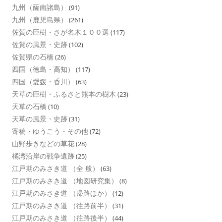
九州（薩南諸島）
(91)
九州（鹿児島県）
(261)
佐賀の巨樹・さが名木１００選
(117)
佐賀の風景・史跡
(102)
佐賀県の石橋
(26)
四国（徳島・高知）
(117)
四国（愛媛・香川）
(63)
天草の巨樹・ふるさと熊本の樹木
(23)
天草の石橋
(10)
天草の風景・史跡
(31)
寄稿・ゆうこう・その他
(72)
山野歩きなどの草花
(28)
橘湾沿岸の戦争遺跡
(25)
江戸期のみさき道 （全 般）
(63)
江戸期のみさき道 （地図研究集）
(8)
江戸期のみさき道 （帰路ほか）
(12)
江戸期のみさき道 （往路前半）
(31)
江戸期のみさき道 （往路後半）
(44)