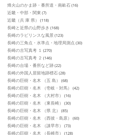
烽火山のかま跡・番所道・南畝石
(16)
近畿・中部・関東
(7)
近畿（兵 庫 県）
(118)
長崎と近県の山野歩き
(168)
長崎のラビリンスな風景
(123)
長崎の三角点・水準点・地理局測点
(30)
長崎の古写真考 １
(270)
長崎の古写真考 ２
(146)
長崎の台場・番所など跡
(22)
長崎の外国人居留地跡標石
(28)
長崎の巨樹・名木 （五 島）
(68)
長崎の巨樹・名木 （壱岐・対馬）
(42)
長崎の巨樹・名木 （大村市）
(16)
長崎の巨樹・名木 （東長崎）
(30)
長崎の巨樹・名木 （県 北）
(85)
長崎の巨樹・名木 （西彼・島原）
(60)
長崎の巨樹・名木 （諌早市）
(73)
長崎の巨樹・名木 （長崎市）
(128)