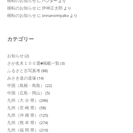
移転のお知らせ
に
ハンター
より
移転のお知らせ
伊神正太郎
に
より
移転のお知らせ
に
onnanomiyako
より
カテゴリー
お知らせ
(2)
さが名木１００選■掲載一覧
(3)
ふるさと古写真考
(88)
みさき道の道塚
(14)
中国（島根・鳥取）
(22)
中国（広島・岡山）
(5)
九州（大 分 県）
(296)
九州（宮 崎 県）
(58)
九州（沖 縄 県）
(125)
九州（熊 本 県）
(274)
九州（福 岡 県）
(210)