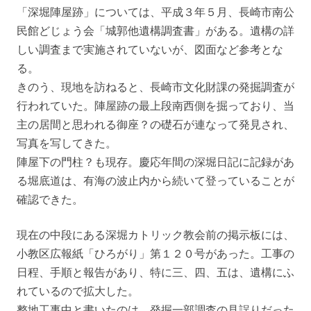
「深堀陣屋跡」については、平成３年５月、長崎市南公
民館どじょう会「城郭他遺構調査書」がある。遺構の詳
しい調査まで実施されていないが、図面など参考とな
る。
きのう、現地を訪ねると、長崎市文化財課の発掘調査が
行われていた。陣屋跡の最上段南西側を掘っており、当
主の居間と思われる御座？の礎石が連なって発見され、
写真を写してきた。
陣屋下の門柱？も現存。慶応年間の深堀日記に記録があ
る堀底道は、有海の波止内から続いて登っていることが
確認できた。
現在の中段にある深堀カトリック教会前の掲示板には、
小教区広報紙「ひろがり」第１２０号があった。工事の
日程、手順と報告があり、特に三、四、五は、遺構にふ
れているので拡大した。
整地工事中と書いたのは、発掘一部調査の見誤りだった