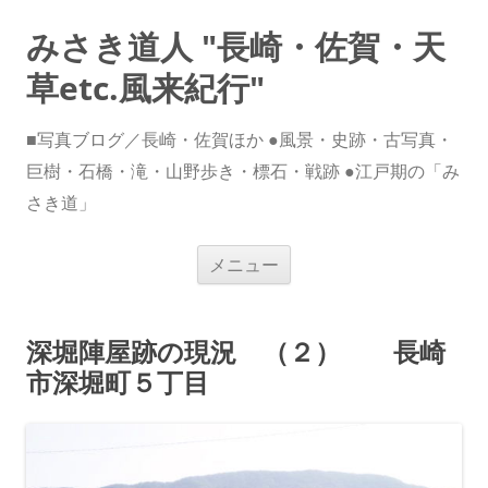
みさき道人 "長崎・佐賀・天
草etc.風来紀行"
■写真ブログ／長崎・佐賀ほか ●風景・史跡・古写真・
巨樹・石橋・滝・山野歩き・標石・戦跡 ●江戸期の「み
さき道」
コ
メニュー
ン
テ
ン
ツ
へ
深堀陣屋跡の現況 （２） 長崎
ス
キ
市深堀町５丁目
ッ
プ