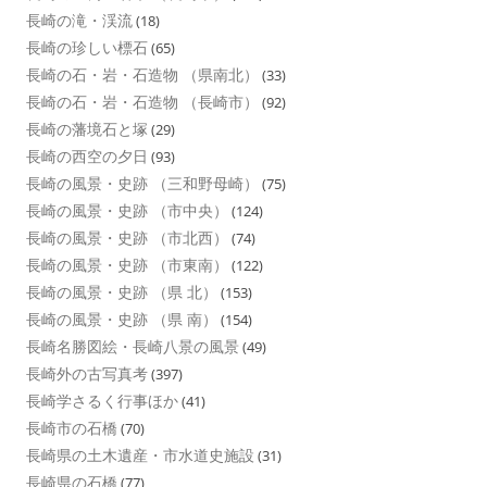
長崎の滝・渓流
(18)
長崎の珍しい標石
(65)
長崎の石・岩・石造物 （県南北）
(33)
長崎の石・岩・石造物 （長崎市）
(92)
長崎の藩境石と塚
(29)
長崎の西空の夕日
(93)
長崎の風景・史跡 （三和野母崎）
(75)
長崎の風景・史跡 （市中央）
(124)
長崎の風景・史跡 （市北西）
(74)
長崎の風景・史跡 （市東南）
(122)
長崎の風景・史跡 （県 北）
(153)
長崎の風景・史跡 （県 南）
(154)
長崎名勝図絵・長崎八景の風景
(49)
長崎外の古写真考
(397)
長崎学さるく行事ほか
(41)
長崎市の石橋
(70)
長崎県の土木遺産・市水道史施設
(31)
長崎県の石橋
(77)