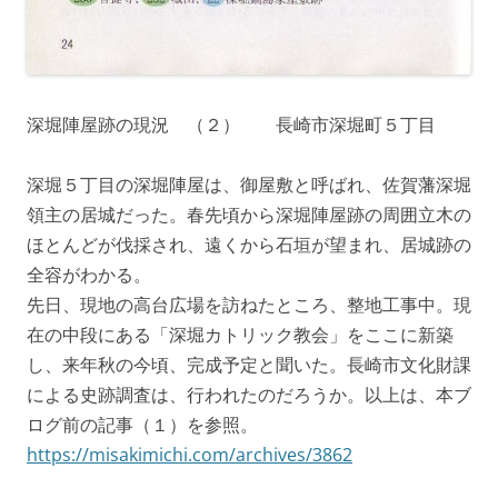
深堀陣屋跡の現況 （２） 長崎市深堀町５丁目
深堀５丁目の深堀陣屋は、御屋敷と呼ばれ、佐賀藩深堀
領主の居城だった。春先頃から深堀陣屋跡の周囲立木の
ほとんどが伐採され、遠くから石垣が望まれ、居城跡の
全容がわかる。
先日、現地の高台広場を訪ねたところ、整地工事中。現
在の中段にある「深堀カトリック教会」をここに新築
し、来年秋の今頃、完成予定と聞いた。長崎市文化財課
による史跡調査は、行われたのだろうか。以上は、本ブ
ログ前の記事（１）を参照。
https://misakimichi.com/archives/3862