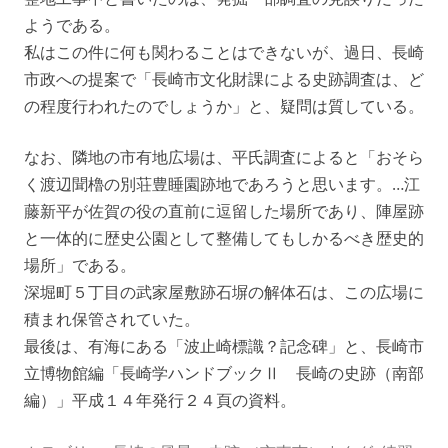
ようである。
私はこの件に何も関わることはできないが、過日、長崎
市政への提案で「長崎市文化財課による史跡調査は、ど
の程度行われたのでしょうか」と、疑問は質している。
なお、隣地の市有地広場は、平氏調査によると「おそら
く渡辺聞櫓の別荘豊睡園跡地であろうと思います。…江
藤新平が佐賀の役の直前に逗留した場所であり、陣屋跡
と一体的に歴史公園として整備してもしかるべき歴史的
場所」である。
深堀町５丁目の武家屋敷跡石塀の解体石は、この広場に
積まれ保管されていた。
最後は、有海にある「波止崎標識？記念碑」と、長崎市
立博物館編「長崎学ハンドブックⅡ 長崎の史跡（南部
編）」平成１４年発行２４頁の資料。