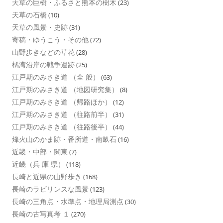
天草の巨樹・ふるさと熊本の樹木
(23)
天草の石橋
(10)
天草の風景・史跡
(31)
寄稿・ゆうこう・その他
(72)
山野歩きなどの草花
(28)
橘湾沿岸の戦争遺跡
(25)
江戸期のみさき道 （全 般）
(63)
江戸期のみさき道 （地図研究集）
(8)
江戸期のみさき道 （帰路ほか）
(12)
江戸期のみさき道 （往路前半）
(31)
江戸期のみさき道 （往路後半）
(44)
烽火山のかま跡・番所道・南畝石
(16)
近畿・中部・関東
(7)
近畿（兵 庫 県）
(118)
長崎と近県の山野歩き
(168)
長崎のラビリンスな風景
(123)
長崎の三角点・水準点・地理局測点
(30)
長崎の古写真考 １
(270)