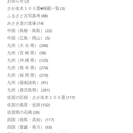
お知らせ
(2)
さが名木１００選■掲載一覧
(3)
ふるさと古写真考
(88)
みさき道の道塚
(14)
中国（島根・鳥取）
(22)
中国（広島・岡山）
(5)
九州（大 分 県）
(296)
九州（宮 崎 県）
(58)
九州（沖 縄 県）
(125)
九州（熊 本 県）
(274)
九州（福 岡 県）
(210)
九州（薩南諸島）
(91)
九州（鹿児島県）
(261)
佐賀の巨樹・さが名木１００選
(117)
佐賀の風景・史跡
(102)
佐賀県の石橋
(26)
四国（徳島・高知）
(117)
四国（愛媛・香川）
(63)