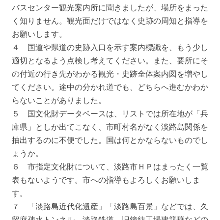
バスセンター観光案内所に聞きましたが、場所をまった
く知りません。観光面だけではなく史跡の周知と指導を
お願いします。
４ 国道や県道の史跡入口を示す案内標識を、もう少し
適切となるよう点検し考えてください。また、要所にそ
の付近の行き先がわかる観光・史跡全体案内図を増やし
てください。途中の分かれ道でも、どちらへ進むかわか
らないことがありました。
５ 国文化財データベースは、リストでは所在地が「兵
庫県」としか出てこなく、市町村名がなく淡路島関係を
抽出するのに不便でした。国は何とかならないものでし
ょうか。
６ 市指定文化財について、淡路市ＨＰはまったく一覧
表もないようです。市への指導もよろしくお願いしま
す。
７ 「淡路島近代化遺産」「淡路島百景」などでは、久
留麻疎水トンネル、淡路鉄道、旧鐘紡工場建築群などの