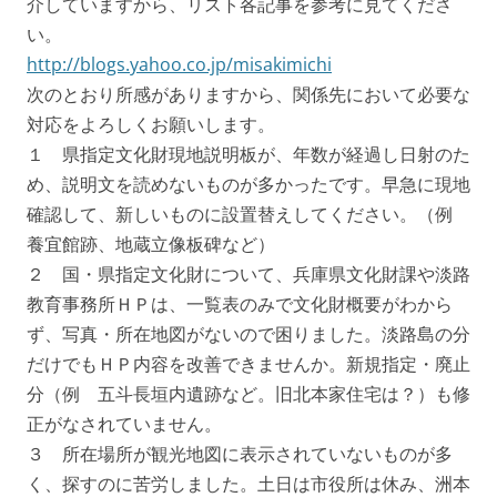
介していますから、リスト各記事を参考に見てくださ
い。
http://blogs.yahoo.co.jp/misakimichi
次のとおり所感がありますから、関係先において必要な
対応をよろしくお願いします。
１ 県指定文化財現地説明板が、年数が経過し日射のた
め、説明文を読めないものが多かったです。早急に現地
確認して、新しいものに設置替えしてください。（例
養宜館跡、地蔵立像板碑など）
２ 国・県指定文化財について、兵庫県文化財課や淡路
教育事務所ＨＰは、一覧表のみで文化財概要がわから
ず、写真・所在地図がないので困りました。淡路島の分
だけでもＨＰ内容を改善できませんか。新規指定・廃止
分（例 五斗長垣内遺跡など。旧北本家住宅は？）も修
正がなされていません。
３ 所在場所が観光地図に表示されていないものが多
く、探すのに苦労しました。土日は市役所は休み、洲本