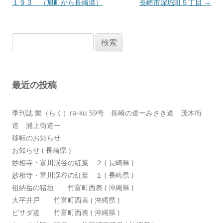
稿
１９３ （旭町から長崎港）
長崎市深堀町５丁目
→
ナ
ビ
検
ゲ
索:
ー
シ
最近の投稿
ョ
ン
季刊誌 樂（らく）ra-ku 59号 長崎の道ーみさき道 茂木街
道 浦上街道ー
移転のお知らせ
お知らせ ( 長崎県 )
妙相寺・富川渓谷の紅葉 ２ ( 長崎県 )
妙相寺・富川渓谷の紅葉 １ ( 長崎県 )
祖納岳の猪垣 竹富町西表 ( 沖縄県 )
大平井戸 竹富町西表 ( 沖縄県 )
ピサダ道 竹富町西表 ( 沖縄県 )