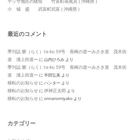
ヤッサ地区の猪垣 竹富町南風見 ( 沖縄県 )
小 城 盛 武富町武富 ( 沖縄県 )
最近のコメント
季刊誌 樂（らく）ra-ku 59号 長崎の道ーみさき道 茂木街
道 浦上街道ー
に
山内ひろみ
より
季刊誌 樂（らく）ra-ku 59号 長崎の道ーみさき道 茂木街
道 浦上街道ー
に
半田弘美
より
移転のお知らせ
に
ハンター
より
移転のお知らせ
伊神正太郎
に
より
移転のお知らせ
に
onnanomiyako
より
カテゴリー