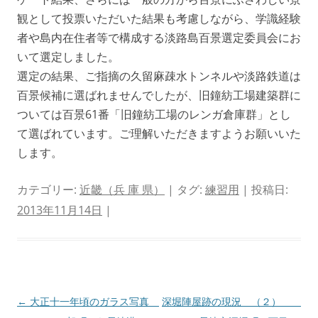
観として投票いただいた結果も考慮しながら、学識経験
者や島内在住者等で構成する淡路島百景選定委員会にお
いて選定しました。
選定の結果、ご指摘の久留麻疎水トンネルや淡路鉄道は
百景候補に選ばれませんでしたが、旧鐘紡工場建築群に
ついては百景61番「旧鐘紡工場のレンガ倉庫群」とし
て選ばれています。ご理解いただきますようお願いいた
します。
カテゴリー:
近畿（兵 庫 県）
| タグ:
練習用
| 投稿日:
2013年11月14日
|
投
←
大正十一年頃のガラス写真
深堀陣屋跡の現況 （２）