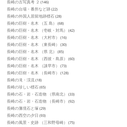
長崎の古写真考 ２
(146)
長崎の台場・番所など跡
(22)
長崎の外国人居留地跡標石
(28)
長崎の巨樹・名木 （五 島）
(68)
長崎の巨樹・名木 （壱岐・対馬）
(42)
長崎の巨樹・名木 （大村市）
(16)
長崎の巨樹・名木 （東長崎）
(30)
長崎の巨樹・名木 （県 北）
(85)
長崎の巨樹・名木 （西彼・島原）
(60)
長崎の巨樹・名木 （諌早市）
(73)
長崎の巨樹・名木 （長崎市）
(128)
長崎の滝・渓流
(18)
長崎の珍しい標石
(65)
長崎の石・岩・石造物 （県南北）
(33)
長崎の石・岩・石造物 （長崎市）
(92)
長崎の藩境石と塚
(29)
長崎の西空の夕日
(93)
長崎の風景・史跡 （三和野母崎）
(75)