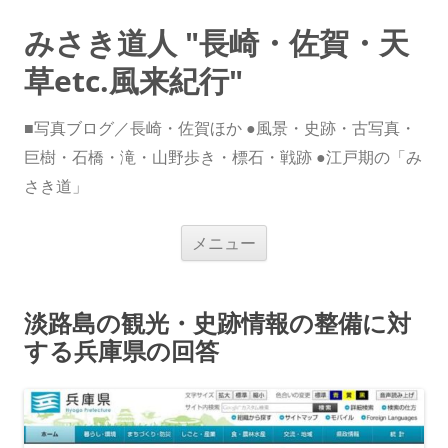
みさき道人 "長崎・佐賀・天
草etc.風来紀行"
■写真ブログ／長崎・佐賀ほか ●風景・史跡・古写真・
巨樹・石橋・滝・山野歩き・標石・戦跡 ●江戸期の「み
さき道」
コ
メニュー
ン
テ
ン
ツ
へ
淡路島の観光・史跡情報の整備に対
ス
キ
する兵庫県の回答
ッ
プ