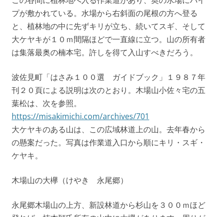
プが敷かれている。水場から右斜面の尾根の方へ登る
と、植林地の中に先ずキリが立ち、続いてスギ、そして
大ケヤキが１０ｍ間隔ほどで一直線に立つ。山の所有者
は集落最奥の楠本宅。許しを得て入山すべきだろう。
波佐見町「はさみ１００選 ガイドブック」１９８７年
刊２０頁による説明は次のとおり。木場山小佐々宅の五
葉松は、次を参照。
https://misakimichi.com/archives/701
大ケヤキのある山は、この広域林道上の山。去年春から
の懸案だった。写真は作業道入口から順にキリ・スギ・
ケヤキ。
木場山の大欅（けやき 永尾郷）
永尾郷木場山の上方、新設林道から杉山を３００ｍほど