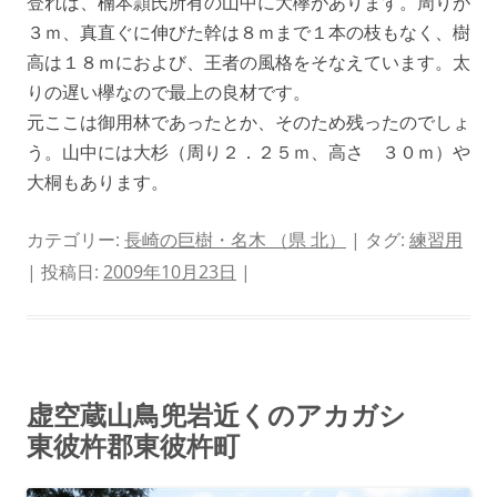
登れば、楠本頴氏所有の山中に大欅があります。周りが
３ｍ、真直ぐに伸びた幹は８ｍまで１本の枝もなく、樹
高は１８ｍにおよび、王者の風格をそなえています。太
りの遅い欅なので最上の良材です。
元ここは御用林であったとか、そのため残ったのでしょ
う。山中には大杉（周り２．２５ｍ、高さ ３０ｍ）や
大桐もあります。
カテゴリー:
長崎の巨樹・名木 （県 北）
| タグ:
練習用
| 投稿日:
2009年10月23日
|
虚空蔵山鳥兜岩近くのアカガシ
東彼杵郡東彼杵町