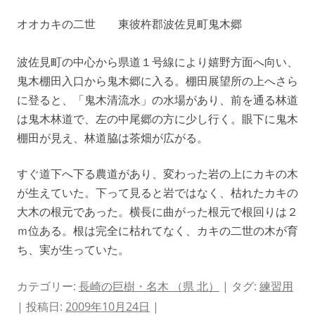
オオカキの二世 東彼杵郡波佐見町鬼木郷
波佐見町の中心から県道１号線により嬉野方面へ向い、
鬼木棚田入口から鬼木郷に入る。棚田展望所の上へさら
に登ると、「鬼木清流水」の水場があり、前を通る林道
は鬼木林道で、左の中尾郷の方に少し行く。眼下に鬼木
棚田が見え、林道脇は茶畑が広がる。
すぐ道下へ下る農道があり、変わった岩の上にカキの木
が生えていた。下って見ると岩ではなく、枯れたカキの
大木の根元であった。横長に曲がった根元で根回りは２
ｍ位ある。根は完全に枯れてなく、カキの二世の木が育
ち、実が生っていた。
カテゴリー:
長崎の巨樹・名木 （県 北）
| タグ:
練習用
| 投稿日:
2009年10月24日
|