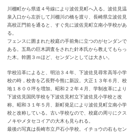
川棚町から県道４号線により波佐見町へ入る。波佐見温
泉入口から左折して川棚川の橋を渡り、長崎県立波佐見
高校正門前を通ると、すぐ先に波佐見町立南小学校があ
る。
フェンスに囲まれた校庭の手前角に立つのがセンダンで
ある。五島の巨木調査をされた針本氏から教えてもらっ
た木。幹囲３ｍほど、センダンとしては大きい。
学校沿革によると、明治３４年、下波佐見尋常高等小学
校の時，校舎を乙長野今熊に新設。大正１３年６月、校
地１８００坪を増加。昭和２２年４月、学制改革により
下波佐見国民学校を下波佐見村立下波佐見小学校と改
称。昭和３１年５月、新町発足により波佐見町立南小学
校と改称している。古い学校なので、校庭の周りにクス
ノキやメタセコイアの大木も見られる。
最後の写真は長崎市立戸石小学校。イチョウの右もセン