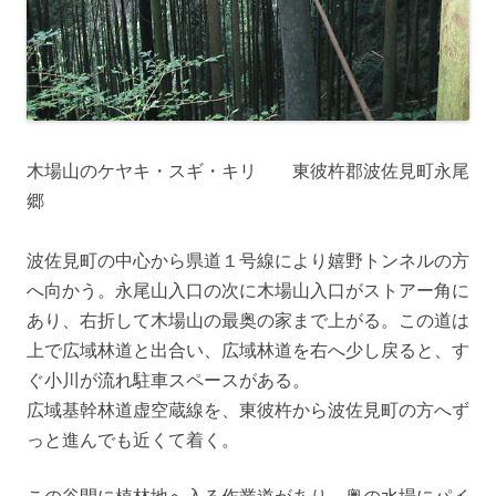
木場山のケヤキ・スギ・キリ 東彼杵郡波佐見町永尾
郷
波佐見町の中心から県道１号線により嬉野トンネルの方
へ向かう。永尾山入口の次に木場山入口がストアー角に
あり、右折して木場山の最奥の家まで上がる。この道は
上で広域林道と出合い、広域林道を右へ少し戻ると、す
ぐ小川が流れ駐車スペースがある。
広域基幹林道虚空蔵線を、東彼杵から波佐見町の方へず
っと進んでも近くて着く。
この谷間に植林地へ入る作業道があり、奥の水場にパイ