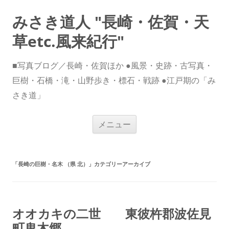
みさき道人 "長崎・佐賀・天
草etc.風来紀行"
■写真ブログ／長崎・佐賀ほか ●風景・史跡・古写真・
巨樹・石橋・滝・山野歩き・標石・戦跡 ●江戸期の「み
さき道」
コ
メニュー
ン
テ
ン
ツ
へ
ス
「
長崎の巨樹・名木 （県 北）
」カテゴリーアーカイブ
キ
ッ
プ
オオカキの二世 東彼杵郡波佐見
町鬼木郷