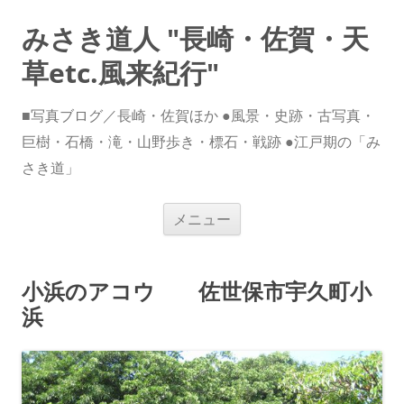
みさき道人 "長崎・佐賀・天
草etc.風来紀行"
■写真ブログ／長崎・佐賀ほか ●風景・史跡・古写真・
巨樹・石橋・滝・山野歩き・標石・戦跡 ●江戸期の「み
さき道」
コ
メニュー
ン
テ
ン
ツ
へ
小浜のアコウ 佐世保市宇久町小
ス
キ
浜
ッ
プ