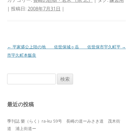
| 投稿日:
2008年7月31日
|
投
←
平家盛公上陸の地 佐世保
城ヶ岳 佐世保市宇久町平
→
稿
市宇久町本飯良
ナ
ビ
検
ゲ
索:
ー
シ
最近の投稿
ョ
ン
季刊誌 樂（らく）ra-ku 59号 長崎の道ーみさき道 茂木街
道 浦上街道ー