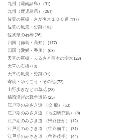
九州（薩南諸島）
(91)
九州（鹿児島県）
(261)
佐賀の巨樹・さが名木１００選
(117)
佐賀の風景・史跡
(102)
佐賀県の石橋
(26)
四国（徳島・高知）
(117)
四国（愛媛・香川）
(63)
天草の巨樹・ふるさと熊本の樹木
(23)
天草の石橋
(10)
天草の風景・史跡
(31)
寄稿・ゆうこう・その他
(72)
山野歩きなどの草花
(28)
橘湾沿岸の戦争遺跡
(25)
江戸期のみさき道 （全 般）
(63)
江戸期のみさき道 （地図研究集）
(8)
江戸期のみさき道 （帰路ほか）
(12)
江戸期のみさき道 （往路前半）
(31)
江戸期のみさき道 （往路後半）
(44)