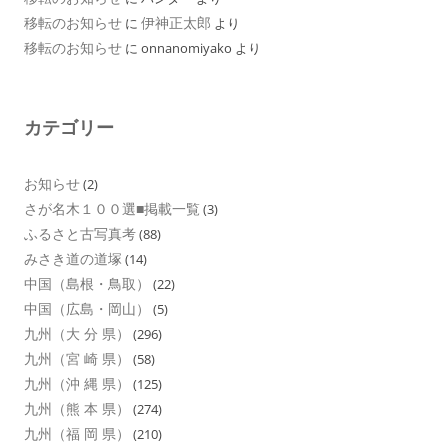
移転のお知らせ
伊神正太郎
に
より
移転のお知らせ
に
onnanomiyako
より
カテゴリー
お知らせ
(2)
さが名木１００選■掲載一覧
(3)
ふるさと古写真考
(88)
みさき道の道塚
(14)
中国（島根・鳥取）
(22)
中国（広島・岡山）
(5)
九州（大 分 県）
(296)
九州（宮 崎 県）
(58)
九州（沖 縄 県）
(125)
九州（熊 本 県）
(274)
九州（福 岡 県）
(210)