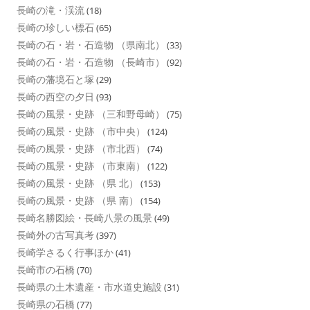
長崎の滝・渓流
(18)
長崎の珍しい標石
(65)
長崎の石・岩・石造物 （県南北）
(33)
長崎の石・岩・石造物 （長崎市）
(92)
長崎の藩境石と塚
(29)
長崎の西空の夕日
(93)
長崎の風景・史跡 （三和野母崎）
(75)
長崎の風景・史跡 （市中央）
(124)
長崎の風景・史跡 （市北西）
(74)
長崎の風景・史跡 （市東南）
(122)
長崎の風景・史跡 （県 北）
(153)
長崎の風景・史跡 （県 南）
(154)
長崎名勝図絵・長崎八景の風景
(49)
長崎外の古写真考
(397)
長崎学さるく行事ほか
(41)
長崎市の石橋
(70)
長崎県の土木遺産・市水道史施設
(31)
長崎県の石橋
(77)