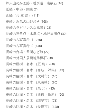
烽火山のかま跡・番所道・南畝石
(16)
近畿・中部・関東
(7)
近畿（兵 庫 県）
(118)
長崎と近県の山野歩き
(168)
長崎のラビリンスな風景
(123)
長崎の三角点・水準点・地理局測点
(30)
長崎の古写真考 １
(270)
長崎の古写真考 ２
(146)
長崎の台場・番所など跡
(22)
長崎の外国人居留地跡標石
(28)
長崎の巨樹・名木 （五 島）
(68)
長崎の巨樹・名木 （壱岐・対馬）
(42)
長崎の巨樹・名木 （大村市）
(16)
長崎の巨樹・名木 （東長崎）
(30)
長崎の巨樹・名木 （県 北）
(85)
長崎の巨樹・名木 （西彼・島原）
(60)
長崎の巨樹・名木 （諌早市）
(73)
長崎の巨樹・名木 （長崎市）
(128)