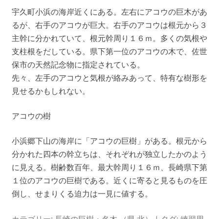
宇久町小浜の海岸近くにある。左右にアコウの巨木があ
るが、右手のアコウが巨大。右手のアコウは根元から３
主幹に分かれていて、根元幹周り１６ｍ。多くの気根や
支柱根をだしている。県下第一位のアコウの木で、佐世
保市の天然記念物に指定されている。
先々、左手のアコウと気根が絡みあって、特有な樹形を
見せるかもしれない。
アコウの樹
小浜郷下山の海岸に「アコウの巨樹」がある。根元から
分かれた四本の幹立ちは、それぞれが独立したかのよう
に見える。樹齢数百年、最大幹周り１６ｍ、長崎県下第
１位のアコウの巨樹である。近くに寄ると見るものを圧
倒し、せまりくる迫力は一見に値する。
カテゴリー:
長崎の巨樹・名木 （県 北）
| タグ:
練習用