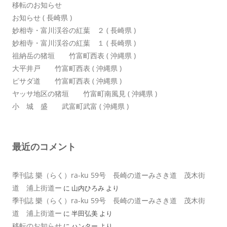
移転のお知らせ
お知らせ ( 長崎県 )
妙相寺・富川渓谷の紅葉 ２ ( 長崎県 )
妙相寺・富川渓谷の紅葉 １ ( 長崎県 )
祖納岳の猪垣 竹富町西表 ( 沖縄県 )
大平井戸 竹富町西表 ( 沖縄県 )
ピサダ道 竹富町西表 ( 沖縄県 )
ヤッサ地区の猪垣 竹富町南風見 ( 沖縄県 )
小 城 盛 武富町武富 ( 沖縄県 )
最近のコメント
季刊誌 樂（らく）ra-ku 59号 長崎の道ーみさき道 茂木街
道 浦上街道ー
に
山内ひろみ
より
季刊誌 樂（らく）ra-ku 59号 長崎の道ーみさき道 茂木街
道 浦上街道ー
に
半田弘美
より
移転のお知らせ
に
ハンター
より