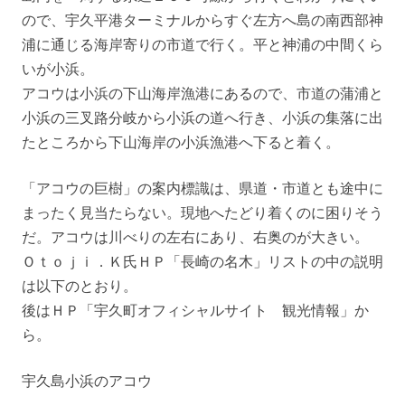
ので、宇久平港ターミナルからすぐ左方へ島の南西部神
浦に通じる海岸寄りの市道で行く。平と神浦の中間くら
いが小浜。
アコウは小浜の下山海岸漁港にあるので、市道の蒲浦と
小浜の三叉路分岐から小浜の道へ行き、小浜の集落に出
たところから下山海岸の小浜漁港へ下ると着く。
「アコウの巨樹」の案内標識は、県道・市道とも途中に
まったく見当たらない。現地へたどり着くのに困りそう
だ。アコウは川べりの左右にあり、右奥のが大きい。
Ｏｔｏｊｉ．Ｋ氏ＨＰ「長崎の名木」リストの中の説明
は以下のとおり。
後はＨＰ「宇久町オフィシャルサイト 観光情報」か
ら。
宇久島小浜のアコウ