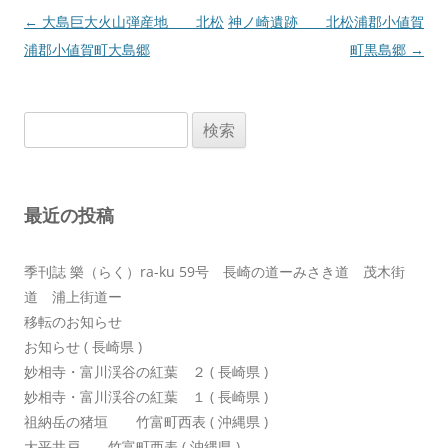
投
←
大島巨大火山弾産地 北松
神ノ崎遺跡 北松浦郡小値賀
稿
浦郡小値賀町大島郷
町黒島郷
→
ナ
ビ
検
ゲ
索:
ー
シ
最近の投稿
ョ
ン
季刊誌 樂（らく）ra-ku 59号 長崎の道ーみさき道 茂木街
道 浦上街道ー
移転のお知らせ
お知らせ ( 長崎県 )
妙相寺・富川渓谷の紅葉 ２ ( 長崎県 )
妙相寺・富川渓谷の紅葉 １ ( 長崎県 )
祖納岳の猪垣 竹富町西表 ( 沖縄県 )
大平井戸 竹富町西表 ( 沖縄県 )