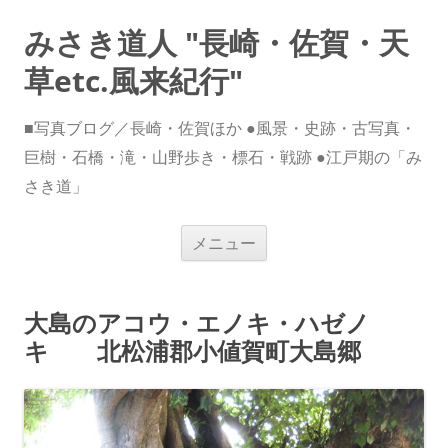
みさき道人 "長崎・佐賀・天
草etc.風来紀行"
■写真ブログ／長崎・佐賀ほか ●風景・史跡・古写真・
巨樹・石橋・滝・山野歩き・標石・戦跡 ●江戸期の「み
さき道」
コ
メニュー
ン
テ
ン
ツ
へ
大島のアコウ・エノキ・ハゼノ
ス
キ
キ 北松浦郡小値賀町大島郷
ッ
プ