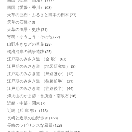
(117)
四国（愛媛・香川）
(63)
天草の巨樹・ふるさと熊本の樹木
(23)
天草の石橋
(10)
天草の風景・史跡
(31)
寄稿・ゆうこう・その他
(72)
山野歩きなどの草花
(28)
橘湾沿岸の戦争遺跡
(25)
江戸期のみさき道 （全 般）
(63)
江戸期のみさき道 （地図研究集）
(8)
江戸期のみさき道 （帰路ほか）
(12)
江戸期のみさき道 （往路前半）
(31)
江戸期のみさき道 （往路後半）
(44)
烽火山のかま跡・番所道・南畝石
(16)
近畿・中部・関東
(7)
近畿（兵 庫 県）
(118)
長崎と近県の山野歩き
(168)
長崎のラビリンスな風景
(123)