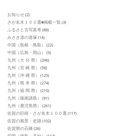
お知らせ
(2)
さが名木１００選■掲載一覧
(3)
ふるさと古写真考
(88)
みさき道の道塚
(14)
中国（島根・鳥取）
(22)
中国（広島・岡山）
(5)
九州（大 分 県）
(296)
九州（宮 崎 県）
(58)
九州（沖 縄 県）
(125)
九州（熊 本 県）
(274)
九州（福 岡 県）
(210)
九州（薩南諸島）
(91)
九州（鹿児島県）
(261)
佐賀の巨樹・さが名木１００選
(117)
佐賀の風景・史跡
(102)
佐賀県の石橋
(26)
四国（徳島・高知）