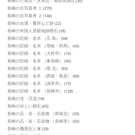
長崎の三角点・水準点・地理局測点
(30)
長崎の古写真考 １
(270)
長崎の古写真考 ２
(146)
長崎の台場・番所など跡
(22)
長崎の外国人居留地跡標石
(28)
長崎の巨樹・名木 （五 島）
(68)
長崎の巨樹・名木 （壱岐・対馬）
(42)
長崎の巨樹・名木 （大村市）
(16)
長崎の巨樹・名木 （東長崎）
(30)
長崎の巨樹・名木 （県 北）
(85)
長崎の巨樹・名木 （西彼・島原）
(60)
長崎の巨樹・名木 （諌早市）
(73)
長崎の巨樹・名木 （長崎市）
(128)
長崎の滝・渓流
(18)
長崎の珍しい標石
(65)
長崎の石・岩・石造物 （県南北）
(33)
長崎の石・岩・石造物 （長崎市）
(92)
長崎の藩境石と塚
(29)