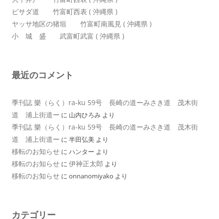
ピサダ道 竹富町西表 ( 沖縄県 )
ヤッサ地区の猪垣 竹富町南風見 ( 沖縄県 )
小 城 盛 武富町武富 ( 沖縄県 )
最近のコメント
季刊誌 樂（らく）ra-ku 59号 長崎の道ーみさき道 茂木街
道 浦上街道ー
に
山内ひろみ
より
季刊誌 樂（らく）ra-ku 59号 長崎の道ーみさき道 茂木街
道 浦上街道ー
に
半田弘美
より
移転のお知らせ
に
ハンター
より
移転のお知らせ
伊神正太郎
に
より
移転のお知らせ
に
onnanomiyako
より
カテゴリー