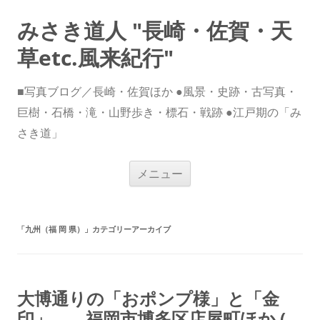
みさき道人 "長崎・佐賀・天
草etc.風来紀行"
■写真ブログ／長崎・佐賀ほか ●風景・史跡・古写真・
巨樹・石橋・滝・山野歩き・標石・戦跡 ●江戸期の「み
さき道」
コ
メニュー
ン
テ
ン
ツ
へ
ス
「
九州（福 岡 県）
」カテゴリーアーカイブ
キ
ッ
プ
大博通りの「おポンプ様」と「金
印」 福岡市博多区店屋町ほか (