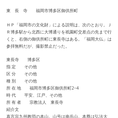
東 長 寺 福岡市博多区御供所町
ＨＰ「福岡市の文化財」による説明は、次のとおり。Ｊ
Ｒ博多駅から北西に大博通りを祇園町交差点の先まで行
くと、右側の御供所町に東長寺はある。「福岡大仏」は
参拝無料だが、撮影禁止だった。
東長寺 博多区
指 定 その他
区 分 その他
種 別 その他
所 在 地 福岡市博多区御供所町2−4
時 代 平安、江戸、その他
所 有 者 宗教法人 東長寺
紹介文
真言宗九州教団の本山。山号は南岳山。本尊は弘法大