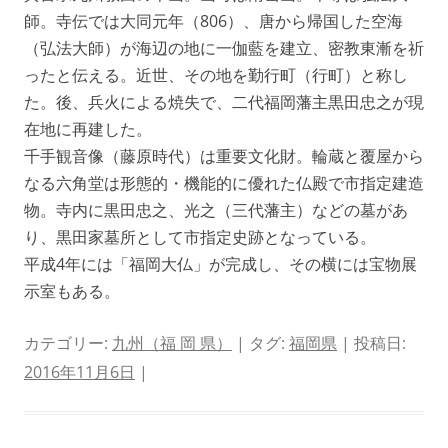
師。寺伝では大同元年（806）、唐から帰国した空海
（弘法大師）が海辺の地に一伽藍を建立、密教東漸を祈
ったと伝える。近世、その地を勤行町（行町）と称し
た。後、兵火による焼失で、二代福岡藩主黒田忠之が現
在地に再建した。
千手観音像（藤原時代）は重要文化財。輪蔵と覆屋から
なる六角堂は形態的・機能的に優れた仏殿で市指定建造
物。寺内に黒田忠之、光之（三代藩主）などの墓があ
り、黒田家墓所として市指定史跡となっている。
平成4年には「福岡大仏」が完成し、その横には宝物展
示室もある。
カテゴリー:
九州（福 岡 県）
| タグ:
福岡県
| 投稿日:
2016年11月6日
|