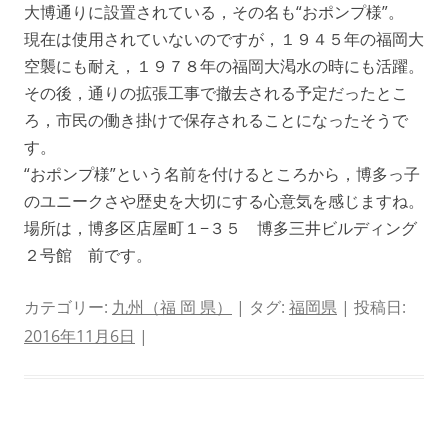
大博通りに設置されている，その名も“おポンプ様”。
現在は使用されていないのですが，１９４５年の福岡大
空襲にも耐え，１９７８年の福岡大渇水の時にも活躍。
その後，通りの拡張工事で撤去される予定だったとこ
ろ，市民の働き掛けで保存されることになったそうで
す。
“おポンプ様”という名前を付けるところから，博多っ子
のユニークさや歴史を大切にする心意気を感じますね。
場所は，博多区店屋町１−３５ 博多三井ビルディング
２号館 前です。
カテゴリー:
九州（福 岡 県）
| タグ:
福岡県
| 投稿日:
2016年11月6日
|