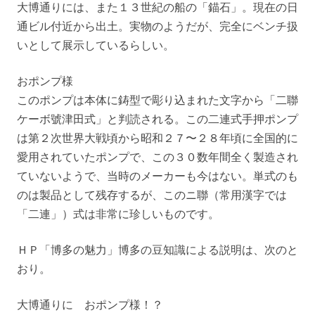
大博通りには、また１３世紀の船の「錨石」。現在の日
通ビル付近から出土。実物のようだが、完全にベンチ扱
いとして展示しているらしい。
おポンプ様
このポンプは本体に鋳型で彫り込まれた文字から「二聯
ケーボ號津田式」と判読される。この二連式手押ポンプ
は第２次世界大戦頃から昭和２７〜２８年頃に全国的に
愛用されていたポンプで、この３０数年間全く製造され
ていないようで、当時のメーカーも今はない。単式のも
のは製品として残存するが、このニ聯（常用漢字では
「二連」）式は非常に珍しいものです。
ＨＰ「博多の魅力」博多の豆知識による説明は、次のと
おり。
大博通りに おポンプ様！？