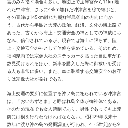
宮のみを指す場合も多い。地図上で辺津宮から11km離
れた中津宮、さらに49km離れた沖津宮を線で結ぶと、
その直線は145km離れた朝鮮半島釜山の方向に向か
う。古代から半島と大陸の政治、経済、文化の海上路で
あった。古くから海上・交通安全の神としての神威にち
なみ、信仰されているが、現在では海上に限らず、陸
上・交通安全の神として信仰を集めている。そのため、
福岡県内では宗像大社のステッカーを貼った自動車が多
数見受けられるほか、新車を購入した際に御祓いを受け
る人も非常に多い。また、車に装着する交通安全のお守
りは宗像大社が発祥である。
海上交通の要所に位置する沖ノ島に祀られている沖津宮
は、「おいわずさま」と呼ばれ島全体が御神体である。
そのため現在でも女人禁制であり、男性であっても上陸
前には禊を行なわなければならない。昭和29年以来十
数年に渡り沖の島の発掘調査が行われ、4・5世紀から9