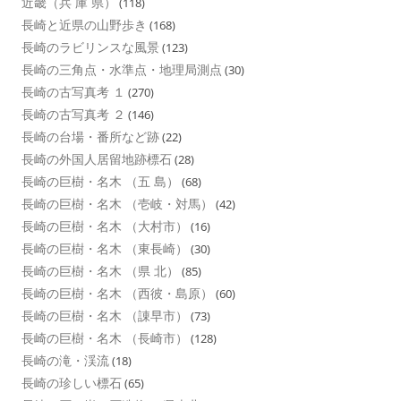
近畿（兵 庫 県）
(118)
長崎と近県の山野歩き
(168)
長崎のラビリンスな風景
(123)
長崎の三角点・水準点・地理局測点
(30)
長崎の古写真考 １
(270)
長崎の古写真考 ２
(146)
長崎の台場・番所など跡
(22)
長崎の外国人居留地跡標石
(28)
長崎の巨樹・名木 （五 島）
(68)
長崎の巨樹・名木 （壱岐・対馬）
(42)
長崎の巨樹・名木 （大村市）
(16)
長崎の巨樹・名木 （東長崎）
(30)
長崎の巨樹・名木 （県 北）
(85)
長崎の巨樹・名木 （西彼・島原）
(60)
長崎の巨樹・名木 （諌早市）
(73)
長崎の巨樹・名木 （長崎市）
(128)
長崎の滝・渓流
(18)
長崎の珍しい標石
(65)