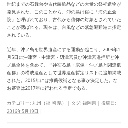
世紀までの石舞台や古代装飾品などの大量の祭祀遺物が
発見された。このことから、沖の島は俗に「海の正倉
院」と呼ばれており、古代から信仰の対象とされていた
ことが偲ばれる。現在は、台風などの緊急避難港に指定
されている。
近年、沖ノ島を世界遺産にする運動が起こり、2009年1
月5日に沖津宮・中津宮・辺津宮及び沖津宮遥拝所と沖
ノ島全体を含めて、『神宿る島・宗像・沖ノ島と関連遺
産群』の構成遺産として世界遺産暫定リストに追加掲載
された。2015年には推薦候補となる事が決定した。な
お審査は2017年に行われる予定である。
カテゴリー:
九州（福 岡 県）
| タグ:
福岡県
| 投稿日:
2016年5月19日
|