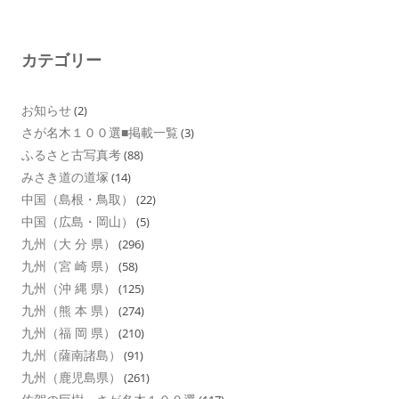
カテゴリー
お知らせ
(2)
さが名木１００選■掲載一覧
(3)
ふるさと古写真考
(88)
みさき道の道塚
(14)
中国（島根・鳥取）
(22)
中国（広島・岡山）
(5)
九州（大 分 県）
(296)
九州（宮 崎 県）
(58)
九州（沖 縄 県）
(125)
九州（熊 本 県）
(274)
九州（福 岡 県）
(210)
九州（薩南諸島）
(91)
九州（鹿児島県）
(261)