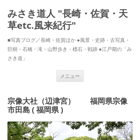
みさき道人 "長崎・佐賀・天
草etc.風来紀行"
■写真ブログ／長崎・佐賀ほか ●風景・史跡・古写真・
巨樹・石橋・滝・山野歩き・標石・戦跡 ●江戸期の「み
さき道」
コ
メニュー
ン
テ
ン
ツ
へ
宗像大社（辺津宮） 福岡県宗像
ス
キ
市田島 ( 福岡県 )
ッ
プ