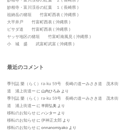
妙相寺・富川渓谷の紅葉 １ ( 長崎県 )
祖納岳の猪垣 竹富町西表 ( 沖縄県 )
大平井戸 竹富町西表 ( 沖縄県 )
ピサダ道 竹富町西表 ( 沖縄県 )
ヤッサ地区の猪垣 竹富町南風見 ( 沖縄県 )
小 城 盛 武富町武富 ( 沖縄県 )
最近のコメント
季刊誌 樂（らく）ra-ku 59号 長崎の道ーみさき道 茂木街
道 浦上街道ー
に
山内ひろみ
より
季刊誌 樂（らく）ra-ku 59号 長崎の道ーみさき道 茂木街
道 浦上街道ー
に
半田弘美
より
移転のお知らせ
に
ハンター
より
移転のお知らせ
伊神正太郎
に
より
移転のお知らせ
に
onnanomiyako
より