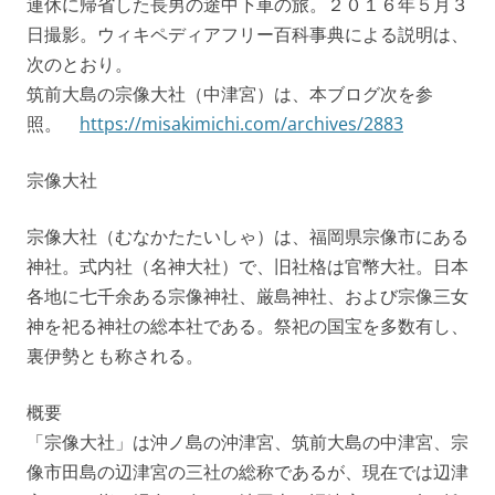
連休に帰省した長男の途中下車の旅。２０１６年５月３
日撮影。ウィキペディアフリー百科事典による説明は、
次のとおり。
筑前大島の宗像大社（中津宮）は、本ブログ次を参
照。
https://misakimichi.com/archives/2883
宗像大社
宗像大社（むなかたたいしゃ）は、福岡県宗像市にある
神社。式内社（名神大社）で、旧社格は官幣大社。日本
各地に七千余ある宗像神社、厳島神社、および宗像三女
神を祀る神社の総本社である。祭祀の国宝を多数有し、
裏伊勢とも称される。
概要
「宗像大社」は沖ノ島の沖津宮、筑前大島の中津宮、宗
像市田島の辺津宮の三社の総称であるが、現在では辺津