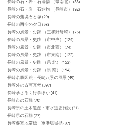
長崎の石・岩・石造物 （県南北）
(33)
長崎の石・岩・石造物 （長崎市）
(92)
長崎の藩境石と塚
(29)
長崎の西空の夕日
(93)
長崎の風景・史跡 （三和野母崎）
(75)
長崎の風景・史跡 （市中央）
(124)
長崎の風景・史跡 （市北西）
(74)
長崎の風景・史跡 （市東南）
(122)
長崎の風景・史跡 （県 北）
(153)
長崎の風景・史跡 （県 南）
(154)
長崎名勝図絵・長崎八景の風景
(49)
長崎外の古写真考
(397)
長崎学さるく行事ほか
(41)
長崎市の石橋
(70)
長崎県の土木遺産・市水道史施設
(31)
長崎県の石橋
(77)
長崎要塞地帯標・軍港境域標
(87)