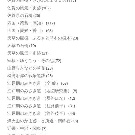
佐賀の巨樹・さが名木１００選
(117)
佐賀の風景・史跡
(102)
佐賀県の石橋
(26)
四国（徳島・高知）
(117)
四国（愛媛・香川）
(63)
天草の巨樹・ふるさと熊本の樹木
(23)
天草の石橋
(10)
天草の風景・史跡
(31)
寄稿・ゆうこう・その他
(72)
山野歩きなどの草花
(28)
橘湾沿岸の戦争遺跡
(25)
江戸期のみさき道 （全 般）
(63)
江戸期のみさき道 （地図研究集）
(8)
江戸期のみさき道 （帰路ほか）
(12)
江戸期のみさき道 （往路前半）
(31)
江戸期のみさき道 （往路後半）
(44)
烽火山のかま跡・番所道・南畝石
(16)
近畿・中部・関東
(7)