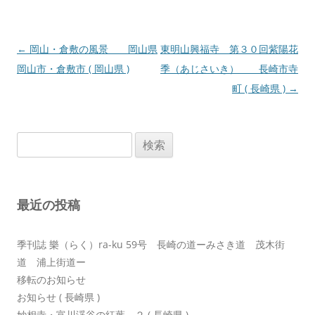
投
←
岡山・倉敷の風景 岡山県
東明山興福寺 第３０回紫陽花
稿
岡山市・倉敷市 ( 岡山県 )
季（あじさいき） 長崎市寺
ナ
町 ( 長崎県 )
→
ビ
ゲ
検
ー
索:
シ
ョ
最近の投稿
ン
季刊誌 樂（らく）ra-ku 59号 長崎の道ーみさき道 茂木街
道 浦上街道ー
移転のお知らせ
お知らせ ( 長崎県 )
妙相寺・富川渓谷の紅葉 ２ ( 長崎県 )