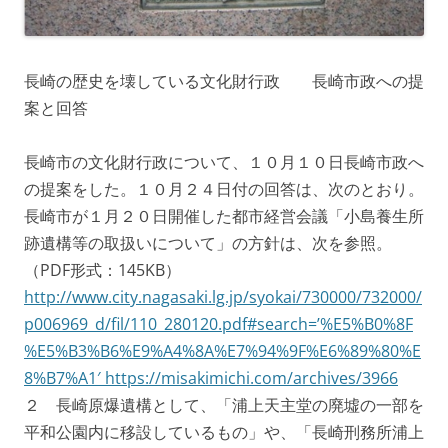
長崎の歴史を壊している文化財行政 長崎市政への提
案と回答
長崎市の文化財行政について、１０月１０日長崎市政へ
の提案をした。１０月２４日付の回答は、次のとおり。
長崎市が１月２０日開催した都市経営会議「小島養生所
跡遺構等の取扱いについて」の方針は、次を参照。
（PDF形式：145KB）
http://www.city.nagasaki.lg.jp/syokai/730000/732000/
p006969_d/fil/110_280120.pdf#search=’%E5%B0%8F
%E5%B3%B6%E9%A4%8A%E7%94%9F%E6%89%80%E
8%B7%A1′
https://misakimichi.com/archives/3966
２ 長崎原爆遺構として、「浦上天主堂の廃墟の一部を
平和公園内に移設しているもの」や、「長崎刑務所浦上