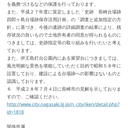
を義務づけるなどの保護を行っております。
また、平成２７年度に策定しました「史跡 長崎台場跡
四郎ヶ島台場跡保存活用計画」の「調査と追加指定の方
針」に基づき、今後の遺跡の詳細調査の結果により、残
存状況の良いもので土地所有者の同意が得られるものに
つきましては、史跡指定等の取り組みを行いたいと考え
ております。
また、伊王島灯台公園内にある展望台につきましては、
風光明媚な景色を堪能していただく目的で昭和５８年に
設置しており、建設による台場跡への影響はないものと
認識しております。
６ 平成２８年７月４日に長崎市の見解を示しておりま
すので、ご確認ください。
http://www.city.nagasaki.lg.jp/n_city/iken/detail.php?
id=1818
関係所属