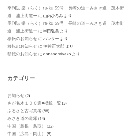
季刊誌 樂（らく）ra-ku 59号 長崎の道ーみさき道 茂木街
道 浦上街道ー
に
山内ひろみ
より
季刊誌 樂（らく）ra-ku 59号 長崎の道ーみさき道 茂木街
道 浦上街道ー
に
半田弘美
より
移転のお知らせ
に
ハンター
より
移転のお知らせ
伊神正太郎
に
より
移転のお知らせ
に
onnanomiyako
より
カテゴリー
お知らせ
(2)
さが名木１００選■掲載一覧
(3)
ふるさと古写真考
(88)
みさき道の道塚
(14)
中国（島根・鳥取）
(22)
中国（広島・岡山）
(5)