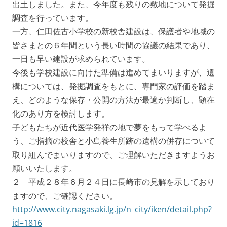
出土しました。また、今年度も残りの敷地について発掘
調査を行っています。
一方、仁田佐古小学校の新校舎建設は、保護者や地域の
皆さまとの６年間という長い時間の協議の結果であり、
一日も早い建設が求められています。
今後も学校建設に向けた準備は進めてまいりますが、遺
構については、発掘調査をもとに、専門家の評価を踏ま
え、どのような保存・公開の方法が最適か判断し、顕在
化のあり方を検討します。
子どもたちが近代医学発祥の地で夢をもって学べるよ
う、ご指摘の校舎と小島養生所跡の遺構の併存について
取り組んでまいりますので、ご理解いただきますようお
願いいたします。
２ 平成２８年６月２４日に長崎市の見解を示しており
ますので、ご確認ください。
http://www.city.nagasaki.lg.jp/n_city/iken/detail.php?
id=1816