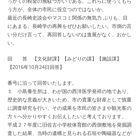
っかくの税金の無駄づかいである。これらに使ってもら
う方が、全体の市民に役立つのではないか。
最近の長崎史談会やマスコミ関係の無気力 ぶりも、目
にあまる。長崎学の再興をぜひお願いしたい。市側の言
い分だけ言って、再回答しないのは進展がなく、おかし
い。
回 答 【文化財課】【みどりの課】【施設課】
【2016年10月24日回答】
番号に沿って回答いたします。
１ 小島養生所は、わが国の西洋医学発祥の地であり、
歴史的な意義が大きいため、市の貴重な財産として慎重
に調査研究を行い、その成果を市民の皆さまや観光客の
方々へ分かりやすくお伝えしたいと考えております。
平成２７年度に旧佐古小学校体育館の西側敷地を発掘調
査した結果、当時の遺構と見られる石垣や陶磁器などが