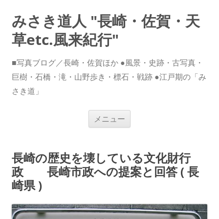
みさき道人 "長崎・佐賀・天
草etc.風来紀行"
■写真ブログ／長崎・佐賀ほか ●風景・史跡・古写真・
巨樹・石橋・滝・山野歩き・標石・戦跡 ●江戸期の「み
さき道」
コ
メニュー
ン
テ
ン
ツ
へ
長崎の歴史を壊している文化財行
ス
キ
政 長崎市政への提案と回答 ( 長
ッ
プ
崎県 )