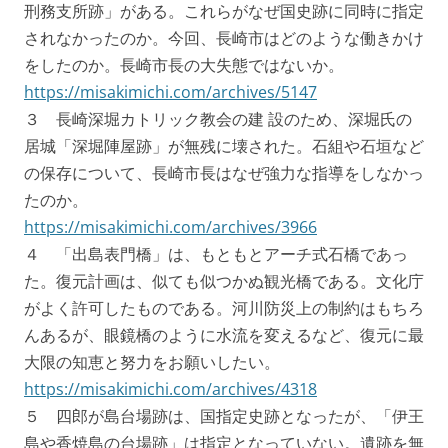
刑務支所跡」がある。これらがなぜ国史跡に同時に指定
されなかったのか。今回、長崎市はどのような働きかけ
をしたのか。長崎市長の大失態ではないか。
https://misakimichi.com/archives/5147
３ 長崎深堀カトリック教会の建 設のため、深堀氏の
居城「深堀陣屋跡」が無残に壊された。石組や石垣など
の保存について、長崎市長はなぜ強力な指導をしなかっ
たのか。
https://misakimichi.com/archives/3966
４ 「出島表門橋」は、もともとアーチ式石橋であっ
た。復元計画は、似ても似つかぬ観光橋である。文化庁
がよく許可したものである。河川防災上の制約はもちろ
んあるが、眼鏡橋のように水流を変えるなど、復元に最
大限の知恵と努力をお願いしたい。
https://misakimichi.com/archives/4318
５ 四郎が島台場跡は、国指定史跡となったが、「伊王
島や香焼島の台場跡」は指定となっていない。遺跡を無