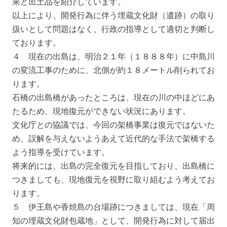
果と出土品を紹介しています。
以上により、開発行為に伴う埋蔵文化財（遺跡）の取り
扱いとして問題はなく、行政の指導として適切と判断し
ております。
４ 現在の出島は、明治２１年（１８８８年）に中島川
の変流工事のために、北側が約１８メートル削られてお
ります。
石橋の出島橋があったところは、現在の川の中ほどにあ
たるため、現地復元ができない状況にあります。
文化庁との協議では、今回の架橋事業は復元ではないた
め、誤解を与えないようあえて近代的な手法で架橋する
よう指導を受けています。
将来的には、出島の完全復元を目指しており、出島橋に
つきましても、現地復元を視野に取り組むよう考えてお
ります。
５ 伊王島や香焼島の台場跡につきましては、現在「周
知の埋蔵文化財包蔵地」として、開発行為に対して届出