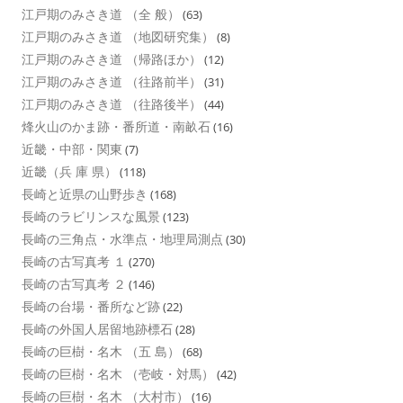
江戸期のみさき道 （全 般）
(63)
江戸期のみさき道 （地図研究集）
(8)
江戸期のみさき道 （帰路ほか）
(12)
江戸期のみさき道 （往路前半）
(31)
江戸期のみさき道 （往路後半）
(44)
烽火山のかま跡・番所道・南畝石
(16)
近畿・中部・関東
(7)
近畿（兵 庫 県）
(118)
長崎と近県の山野歩き
(168)
長崎のラビリンスな風景
(123)
長崎の三角点・水準点・地理局測点
(30)
長崎の古写真考 １
(270)
長崎の古写真考 ２
(146)
長崎の台場・番所など跡
(22)
長崎の外国人居留地跡標石
(28)
長崎の巨樹・名木 （五 島）
(68)
長崎の巨樹・名木 （壱岐・対馬）
(42)
長崎の巨樹・名木 （大村市）
(16)