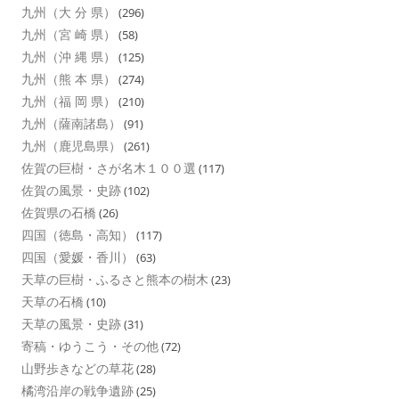
九州（大 分 県）
(296)
九州（宮 崎 県）
(58)
九州（沖 縄 県）
(125)
九州（熊 本 県）
(274)
九州（福 岡 県）
(210)
九州（薩南諸島）
(91)
九州（鹿児島県）
(261)
佐賀の巨樹・さが名木１００選
(117)
佐賀の風景・史跡
(102)
佐賀県の石橋
(26)
四国（徳島・高知）
(117)
四国（愛媛・香川）
(63)
天草の巨樹・ふるさと熊本の樹木
(23)
天草の石橋
(10)
天草の風景・史跡
(31)
寄稿・ゆうこう・その他
(72)
山野歩きなどの草花
(28)
橘湾沿岸の戦争遺跡
(25)