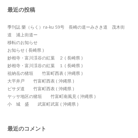
シ
最近の投稿
ョ
ン
季刊誌 樂（らく）ra-ku 59号 長崎の道ーみさき道 茂木街
道 浦上街道ー
移転のお知らせ
お知らせ ( 長崎県 )
妙相寺・富川渓谷の紅葉 ２ ( 長崎県 )
妙相寺・富川渓谷の紅葉 １ ( 長崎県 )
祖納岳の猪垣 竹富町西表 ( 沖縄県 )
大平井戸 竹富町西表 ( 沖縄県 )
ピサダ道 竹富町西表 ( 沖縄県 )
ヤッサ地区の猪垣 竹富町南風見 ( 沖縄県 )
小 城 盛 武富町武富 ( 沖縄県 )
最近のコメント