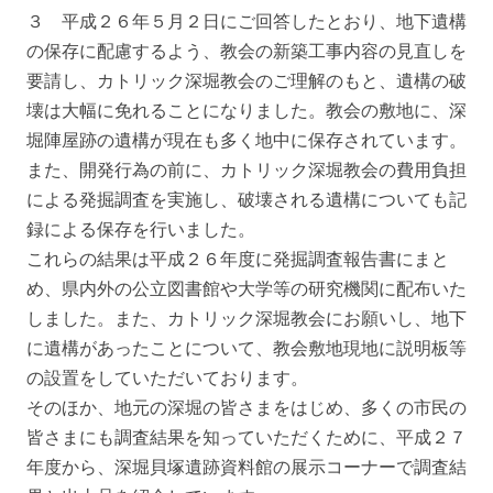
３ 平成２６年５月２日にご回答したとおり、地下遺構
の保存に配慮するよう、教会の新築工事内容の見直しを
要請し、カトリック深堀教会のご理解のもと、遺構の破
壊は大幅に免れることになりました。教会の敷地に、深
堀陣屋跡の遺構が現在も多く地中に保存されています。
また、開発行為の前に、カトリック深堀教会の費用負担
による発掘調査を実施し、破壊される遺構についても記
録による保存を行いました。
これらの結果は平成２６年度に発掘調査報告書にまと
め、県内外の公立図書館や大学等の研究機関に配布いた
しました。また、カトリック深堀教会にお願いし、地下
に遺構があったことについて、教会敷地現地に説明板等
の設置をしていただいております。
そのほか、地元の深堀の皆さまをはじめ、多くの市民の
皆さまにも調査結果を知っていただくために、平成２７
年度から、深堀貝塚遺跡資料館の展示コーナーで調査結