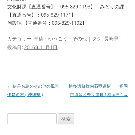
文化財課【直通番号】：095-829-1193】 みどりの課
【直通番号】：095-829-1171】
施設課 【直通番号：095-829-1192】
カテゴリー:
寄稿・ゆうこう・その他
| タグ:
長崎県
|
投稿日:
2016年11月1日
|
投
←
伊是名島のその他の風景
博多遺跡群内石塁遺構 福岡
稿
伊是名村 ( 沖縄県 )
市博多区奈良屋町 ( 福岡県 )
→
ナ
ビ
検
ゲ
索:
ー