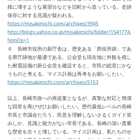
残に壊すような展望台などを旧町から造っている。史跡
保存に対する見識が疑われる。
https://misakimichi.com/archives/3945
http://blogs.yahoo.co.jp/misakimichi/folder/1541774.
html?p=1
６ 長崎市役所の新庁舎は、歴史ある「西役所跡」であ
る県庁跡地が最適である。公会堂も現在地に外観を残し
た耐震設備の新公会堂を建設すると、市民の総意にかな
うものと考える。マイス計画は再考をお願いしたい。
https://misakimichi.com/archives/5153
以上、長崎市政への再提案となるが、真摯な対応と簡潔
な回答を再びぜひお願いしたい。歴代最低レベルの長崎
市長と市議会だろう。民意を理解しないさるくガイド並
みしか、見識と能力がない市長である。長崎の深い貴重
な歴史を次々と壊している。マイス計画は、私たちのせ