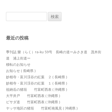
ナ
ビ
検
ゲ
索:
ー
シ
最近の投稿
ョ
ン
季刊誌 樂（らく）ra-ku 59号 長崎の道ーみさき道 茂木街
道 浦上街道ー
移転のお知らせ
お知らせ ( 長崎県 )
妙相寺・富川渓谷の紅葉 ２ ( 長崎県 )
妙相寺・富川渓谷の紅葉 １ ( 長崎県 )
祖納岳の猪垣 竹富町西表 ( 沖縄県 )
大平井戸 竹富町西表 ( 沖縄県 )
ピサダ道 竹富町西表 ( 沖縄県 )
ヤッサ地区の猪垣 竹富町南風見 ( 沖縄県 )