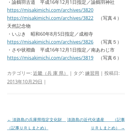
・諭鶴羽古道 平成16年12月1日指定／諭鶴羽神社
https://misakimichi.com/archives/3820
https://misakimichi.com/archives/3822
（写真４）
天然記念物
・いぶき 昭和60年8月5日指定／成相寺
https://misakimichi.com/archives/3826
（写真５）
・さや状褶曲 平成16年12月1日指定／南あわじ市
https://misakimichi.com/archives/3819
（写真６）
カテゴリー:
近畿（兵 庫 県）
| タグ:
練習用
| 投稿日:
2013年10月29日
|
投
←
淡路島の兵庫県指定文化財
淡路島の近代化遺産 （記事
稿
（記事ＵＲＬまとめ）
ＵＲＬまとめ）
→