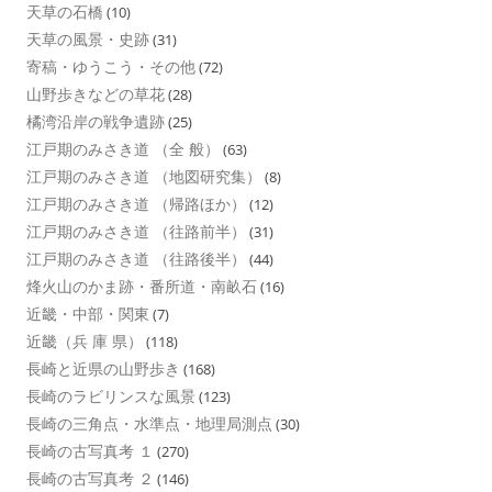
天草の石橋
(10)
天草の風景・史跡
(31)
寄稿・ゆうこう・その他
(72)
山野歩きなどの草花
(28)
橘湾沿岸の戦争遺跡
(25)
江戸期のみさき道 （全 般）
(63)
江戸期のみさき道 （地図研究集）
(8)
江戸期のみさき道 （帰路ほか）
(12)
江戸期のみさき道 （往路前半）
(31)
江戸期のみさき道 （往路後半）
(44)
烽火山のかま跡・番所道・南畝石
(16)
近畿・中部・関東
(7)
近畿（兵 庫 県）
(118)
長崎と近県の山野歩き
(168)
長崎のラビリンスな風景
(123)
長崎の三角点・水準点・地理局測点
(30)
長崎の古写真考 １
(270)
長崎の古写真考 ２
(146)