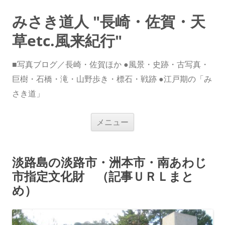
みさき道人 "長崎・佐賀・天
草etc.風来紀行"
■写真ブログ／長崎・佐賀ほか ●風景・史跡・古写真・
巨樹・石橋・滝・山野歩き・標石・戦跡 ●江戸期の「み
さき道」
コ
メニュー
ン
テ
ン
ツ
へ
淡路島の淡路市・洲本市・南あわじ
ス
キ
市指定文化財 （記事ＵＲＬまと
ッ
プ
め）