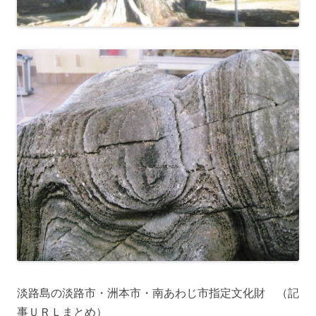
淡路島の淡路市・洲本市・南あわじ市指定文化財 （記
事ＵＲＬまとめ）