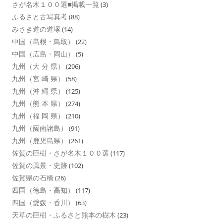
さが名木１００選■掲載一覧
(3)
ふるさと古写真考
(88)
みさき道の道塚
(14)
中国（島根・鳥取）
(22)
中国（広島・岡山）
(5)
九州（大 分 県）
(296)
九州（宮 崎 県）
(58)
九州（沖 縄 県）
(125)
九州（熊 本 県）
(274)
九州（福 岡 県）
(210)
九州（薩南諸島）
(91)
九州（鹿児島県）
(261)
佐賀の巨樹・さが名木１００選
(117)
佐賀の風景・史跡
(102)
佐賀県の石橋
(26)
四国（徳島・高知）
(117)
四国（愛媛・香川）
(63)
天草の巨樹・ふるさと熊本の樹木
(23)