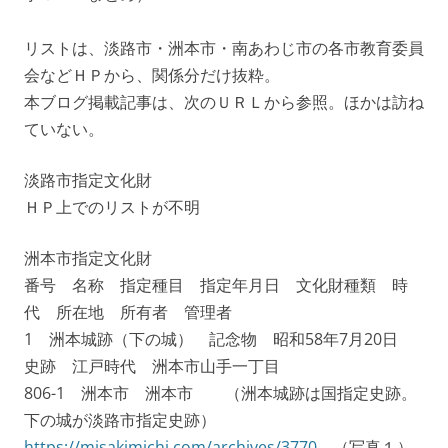
リストは、淡路市・洲本市・南あわじ市の各市教育委員
会などＨＰから、関係分だけ抜粋。
本ブログ掲載記事は、次のＵＲＬから参照。ほかは訪ね
ていない。
淡路市指定文化財
ＨＰ上でのリストが不明
洲本市指定文化財
番号 名称 指定種目 指定年月日 文化財種類 時
代 所在地 所有者 管理者
1 洲本城跡（下の城） 記念物 昭和58年7月20日
史跡 江戸時代 洲本市山手一丁目
806-1 洲本市 洲本市 （洲本城跡は国指定史跡。
下の城が淡路市指定史跡）
https://misakimichi.com/archives/3770
（写真１）