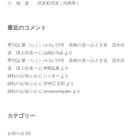
小 城 盛 武富町武富 ( 沖縄県 )
最近のコメント
季刊誌 樂（らく）ra-ku 59号 長崎の道ーみさき道 茂木街
道 浦上街道ー
に
山内ひろみ
より
季刊誌 樂（らく）ra-ku 59号 長崎の道ーみさき道 茂木街
道 浦上街道ー
に
半田弘美
より
移転のお知らせ
に
ハンター
より
移転のお知らせ
伊神正太郎
に
より
移転のお知らせ
に
onnanomiyako
より
カテゴリー
お知らせ
(2)