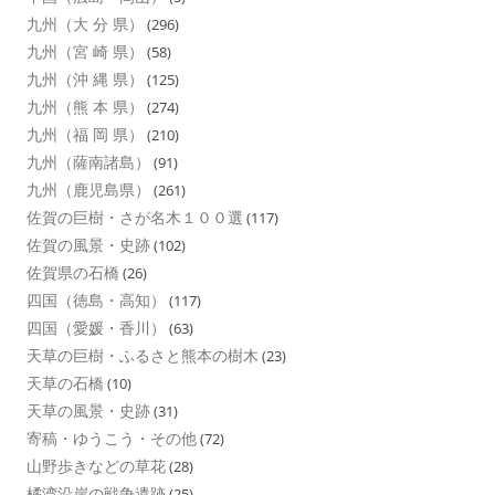
九州（大 分 県）
(296)
九州（宮 崎 県）
(58)
九州（沖 縄 県）
(125)
九州（熊 本 県）
(274)
九州（福 岡 県）
(210)
九州（薩南諸島）
(91)
九州（鹿児島県）
(261)
佐賀の巨樹・さが名木１００選
(117)
佐賀の風景・史跡
(102)
佐賀県の石橋
(26)
四国（徳島・高知）
(117)
四国（愛媛・香川）
(63)
天草の巨樹・ふるさと熊本の樹木
(23)
天草の石橋
(10)
天草の風景・史跡
(31)
寄稿・ゆうこう・その他
(72)
山野歩きなどの草花
(28)
橘湾沿岸の戦争遺跡
(25)