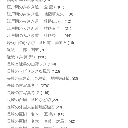
江戸期のみさき道 （全 般）
(63)
江戸期のみさき道 （地図研究集）
(8)
江戸期のみさき道 （帰路ほか）
(12)
江戸期のみさき道 （往路前半）
(31)
江戸期のみさき道 （往路後半）
(44)
烽火山のかま跡・番所道・南畝石
(16)
近畿・中部・関東
(7)
近畿（兵 庫 県）
(118)
長崎と近県の山野歩き
(168)
長崎のラビリンスな風景
(123)
長崎の三角点・水準点・地理局測点
(30)
長崎の古写真考 １
(270)
長崎の古写真考 ２
(146)
長崎の台場・番所など跡
(22)
長崎の外国人居留地跡標石
(28)
長崎の巨樹・名木 （五 島）
(68)
長崎の巨樹・名木 （壱岐・対馬）
(42)