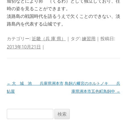
堀切などにより郭 （くるわ）として独立しており、往
時の姿を見ることができます。
淡路島の戦国時代を語るうえで欠くことのできない、淡
路島内を代表する山城です。
カテゴリー:
近畿（兵 庫 県）
| タグ:
練習用
| 投稿日:
2013年10月21日
|
投
←
大 城 池 兵庫県洲本市
鳥飼八幡宮のホルトノキ 兵
稿
鮎屋
庫県洲本市五色町鳥飼中
→
ナ
ビ
検
ゲ
索:
ー