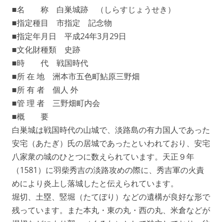
■名 称 白巣城跡 （しらすじょうせき）
■指定種目 市指定 記念物
■指定年月日 平成24年3月29日
■文化財種類 史跡
■時 代 戦国時代
■所 在 地 洲本市五色町鮎原三野畑
■所 有 者 個人 外
■管 理 者 三野畑町内会
■概 要
白巣城は戦国時代の山城で、淡路島の有力国人であった
安宅（あたぎ）氏の居城であったといわれており、安宅
八家衆の城のひとつに数えられています。天正９年
（1581）に羽柴秀吉の淡路攻めの際に、秀吉軍の火責
めにより炎上し落城したと伝えられています。
堀切、土塁、竪堀（たてぼり）などの遺構が良好な形で
残っています。また本丸・東の丸・西の丸、米倉などが