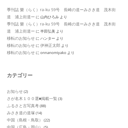
季刊誌 樂（らく）ra-ku 59号 長崎の道ーみさき道 茂木街
道 浦上街道ー
に
山内ひろみ
より
季刊誌 樂（らく）ra-ku 59号 長崎の道ーみさき道 茂木街
道 浦上街道ー
に
半田弘美
より
移転のお知らせ
に
ハンター
より
移転のお知らせ
伊神正太郎
に
より
移転のお知らせ
に
onnanomiyako
より
カテゴリー
お知らせ
(2)
さが名木１００選■掲載一覧
(3)
ふるさと古写真考
(88)
みさき道の道塚
(14)
中国（島根・鳥取）
(22)
中国（広島・岡山）
(5)