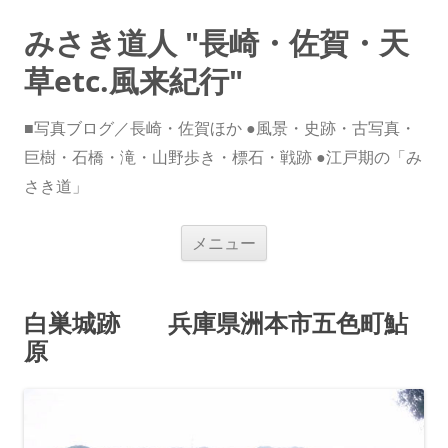
みさき道人 "長崎・佐賀・天
草etc.風来紀行"
■写真ブログ／長崎・佐賀ほか ●風景・史跡・古写真・
巨樹・石橋・滝・山野歩き・標石・戦跡 ●江戸期の「み
さき道」
コ
メニュー
ン
テ
ン
ツ
へ
白巣城跡 兵庫県洲本市五色町鮎
ス
キ
原
ッ
プ