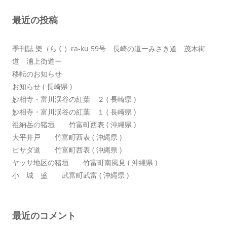
シ
最近の投稿
ョ
ン
季刊誌 樂（らく）ra-ku 59号 長崎の道ーみさき道 茂木街
道 浦上街道ー
移転のお知らせ
お知らせ ( 長崎県 )
妙相寺・富川渓谷の紅葉 ２ ( 長崎県 )
妙相寺・富川渓谷の紅葉 １ ( 長崎県 )
祖納岳の猪垣 竹富町西表 ( 沖縄県 )
大平井戸 竹富町西表 ( 沖縄県 )
ピサダ道 竹富町西表 ( 沖縄県 )
ヤッサ地区の猪垣 竹富町南風見 ( 沖縄県 )
小 城 盛 武富町武富 ( 沖縄県 )
最近のコメント