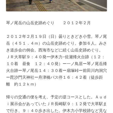
琴ノ尾岳の山岳史跡めぐり ２０１２年２月
２０１２年２月１９日（日）曇りときどき小雪。琴ノ尾
岳（４５１．４ｍ）の山岳史跡めぐり。参加６人。みさ
き道歩会の例会。西海市などに続く山岳史跡めぐり。
ＪＲ大草駅９：４０発ー伊木力−佐瀬烽火台跡（１２：
１０着 昼食 １２：４０発）ー一ノ鳥居ー琴ノ尾岳烽
火台跡ー琴ノ尾岳１４：３０着ー扇塚峠ー前田川内洞穴
ー毘沙門天神社ー舟津橋バス停１６：４２着（徒歩距
離 約１２ｋｍ）
帰りの交通の便を考え、予定の逆コースとした。Ａｕｄ
ｉ展示会があっていたＪＲ長崎駅９：１２発で大草駅ま
で行き、９：４０歩き出した。伊木力小学校跡など見な