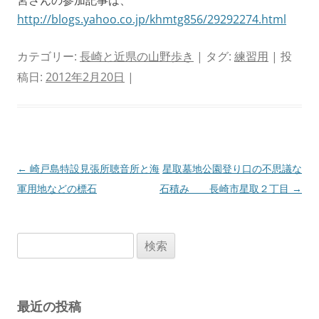
宮さんの参加記事は、
http://blogs.yahoo.co.jp/khmtg856/29292274.html
カテゴリー:
長崎と近県の山野歩き
| タグ:
練習用
| 投
稿日:
2012年2月20日
|
投
←
崎戸島特設見張所聴音所と海
星取墓地公園登り口の不思議な
稿
軍用地などの標石
石積み 長崎市星取２丁目
→
ナ
ビ
検
ゲ
索:
ー
シ
最近の投稿
ョ