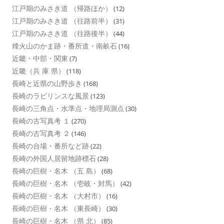
江戸期のみさき道 （帰路ほか）
(12)
江戸期のみさき道 （往路前半）
(31)
江戸期のみさき道 （往路後半）
(44)
烽火山のかま跡・番所道・南畝石
(16)
近畿・中部・関東
(7)
近畿（兵 庫 県）
(118)
長崎と近県の山野歩き
(168)
長崎のラビリンスな風景
(123)
長崎の三角点・水準点・地理局測点
(30)
長崎の古写真考 １
(270)
長崎の古写真考 ２
(146)
長崎の台場・番所など跡
(22)
長崎の外国人居留地跡標石
(28)
長崎の巨樹・名木 （五 島）
(68)
長崎の巨樹・名木 （壱岐・対馬）
(42)
長崎の巨樹・名木 （大村市）
(16)
長崎の巨樹・名木 （東長崎）
(30)
長崎の巨樹・名木 （県 北）
(85)