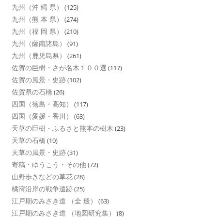
九州（沖 縄 県）
(125)
九州（熊 本 県）
(274)
九州（福 岡 県）
(210)
九州（薩南諸島）
(91)
九州（鹿児島県）
(261)
佐賀の巨樹・さが名木１００選
(117)
佐賀の風景・史跡
(102)
佐賀県の石橋
(26)
四国（徳島・高知）
(117)
四国（愛媛・香川）
(63)
天草の巨樹・ふるさと熊本の樹木
(23)
天草の石橋
(10)
天草の風景・史跡
(31)
寄稿・ゆうこう・その他
(72)
山野歩きなどの草花
(28)
橘湾沿岸の戦争遺跡
(25)
江戸期のみさき道 （全 般）
(63)
江戸期のみさき道 （地図研究集）
(8)