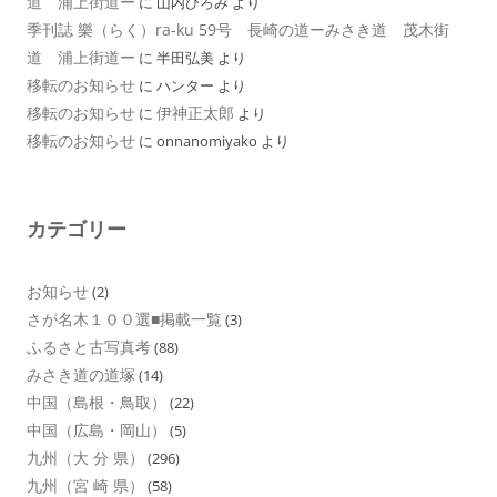
道 浦上街道ー
に
山内ひろみ
より
季刊誌 樂（らく）ra-ku 59号 長崎の道ーみさき道 茂木街
道 浦上街道ー
に
半田弘美
より
移転のお知らせ
に
ハンター
より
移転のお知らせ
伊神正太郎
に
より
移転のお知らせ
に
onnanomiyako
より
カテゴリー
お知らせ
(2)
さが名木１００選■掲載一覧
(3)
ふるさと古写真考
(88)
みさき道の道塚
(14)
中国（島根・鳥取）
(22)
中国（広島・岡山）
(5)
九州（大 分 県）
(296)
九州（宮 崎 県）
(58)