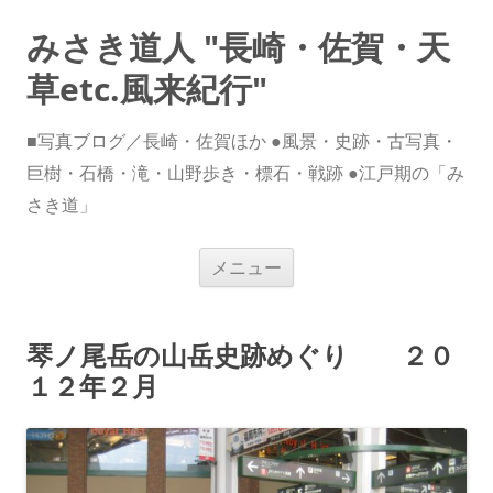
みさき道人 "長崎・佐賀・天
草etc.風来紀行"
■写真ブログ／長崎・佐賀ほか ●風景・史跡・古写真・
巨樹・石橋・滝・山野歩き・標石・戦跡 ●江戸期の「み
さき道」
コ
メニュー
ン
テ
ン
ツ
へ
琴ノ尾岳の山岳史跡めぐり ２０
ス
キ
１２年２月
ッ
プ