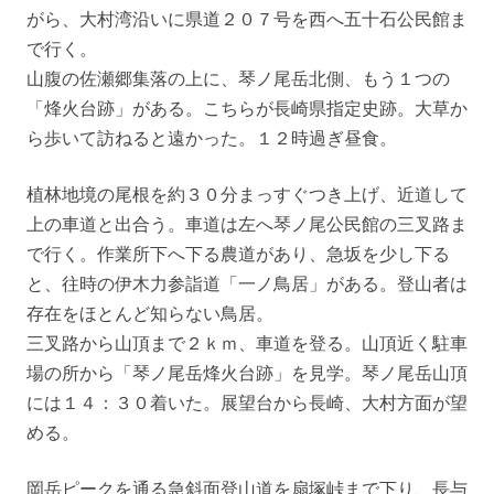
がら、大村湾沿いに県道２０７号を西へ五十石公民館ま
で行く。
山腹の佐瀬郷集落の上に、琴ノ尾岳北側、もう１つの
「烽火台跡」がある。こちらが長崎県指定史跡。大草か
ら歩いて訪ねると遠かった。１２時過ぎ昼食。
植林地境の尾根を約３０分まっすぐつき上げ、近道して
上の車道と出合う。車道は左へ琴ノ尾公民館の三叉路ま
で行く。作業所下へ下る農道があり、急坂を少し下る
と、往時の伊木力参詣道「一ノ鳥居」がある。登山者は
存在をほとんど知らない鳥居。
三叉路から山頂まで２ｋｍ、車道を登る。山頂近く駐車
場の所から「琴ノ尾岳烽火台跡」を見学。琴ノ尾岳山頂
には１４：３０着いた。展望台から長崎、大村方面が望
める。
岡岳ピークを通る急斜面登山道を扇塚峠まで下り、長与