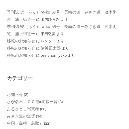
季刊誌 樂（らく）ra-ku 59号 長崎の道ーみさき道 茂木街
道 浦上街道ー
に
山内ひろみ
より
季刊誌 樂（らく）ra-ku 59号 長崎の道ーみさき道 茂木街
道 浦上街道ー
に
半田弘美
より
移転のお知らせ
に
ハンター
より
移転のお知らせ
伊神正太郎
に
より
移転のお知らせ
に
onnanomiyako
より
カテゴリー
お知らせ
(2)
さが名木１００選■掲載一覧
(3)
ふるさと古写真考
(88)
みさき道の道塚
(14)
中国（島根・鳥取）
(22)