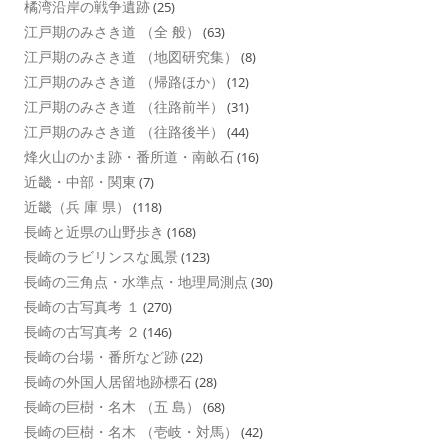
橘湾沿岸の戦争遺跡
(25)
江戸期のみさき道 （全 般）
(63)
江戸期のみさき道 （地図研究集）
(8)
江戸期のみさき道 （帰路ほか）
(12)
江戸期のみさき道 （往路前半）
(31)
江戸期のみさき道 （往路後半）
(44)
烽火山のかま跡・番所道・南畝石
(16)
近畿・中部・関東
(7)
近畿（兵 庫 県）
(118)
長崎と近県の山野歩き
(168)
長崎のラビリンスな風景
(123)
長崎の三角点・水準点・地理局測点
(30)
長崎の古写真考 １
(270)
長崎の古写真考 ２
(146)
長崎の台場・番所など跡
(22)
長崎の外国人居留地跡標石
(28)
長崎の巨樹・名木 （五 島）
(68)
長崎の巨樹・名木 （壱岐・対馬）
(42)