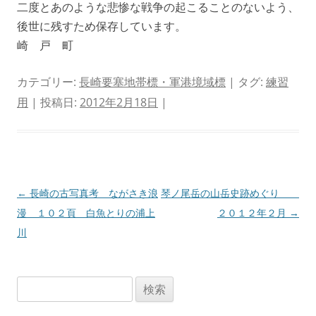
二度とあのような悲惨な戦争の起こることのないよう、
後世に残すため保存しています。
崎 戸 町
カテゴリー:
長崎要塞地帯標・軍港境域標
| タグ:
練習
用
| 投稿日:
2012年2月18日
|
投
←
長崎の古写真考 ながさき浪
琴ノ尾岳の山岳史跡めぐり
稿
漫 １０２頁 白魚とりの浦上
２０１２年２月
→
ナ
川
ビ
ゲ
検
ー
索:
シ