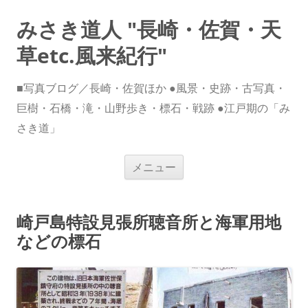
みさき道人 "長崎・佐賀・天
草etc.風来紀行"
■写真ブログ／長崎・佐賀ほか ●風景・史跡・古写真・
巨樹・石橋・滝・山野歩き・標石・戦跡 ●江戸期の「み
さき道」
コ
メニュー
ン
テ
ン
ツ
へ
崎戸島特設見張所聴音所と海軍用地
ス
キ
などの標石
ッ
プ