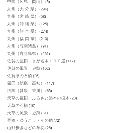
中国（広島・岡山）
(5)
九州（大 分 県）
(296)
九州（宮 崎 県）
(58)
九州（沖 縄 県）
(125)
九州（熊 本 県）
(274)
九州（福 岡 県）
(210)
九州（薩南諸島）
(91)
九州（鹿児島県）
(261)
佐賀の巨樹・さが名木１００選
(117)
佐賀の風景・史跡
(102)
佐賀県の石橋
(26)
四国（徳島・高知）
(117)
四国（愛媛・香川）
(63)
天草の巨樹・ふるさと熊本の樹木
(23)
天草の石橋
(10)
天草の風景・史跡
(31)
寄稿・ゆうこう・その他
(72)
山野歩きなどの草花
(28)