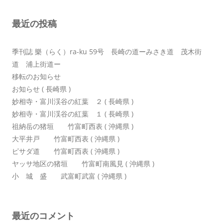
ョ
最近の投稿
ン
季刊誌 樂（らく）ra-ku 59号 長崎の道ーみさき道 茂木街
道 浦上街道ー
移転のお知らせ
お知らせ ( 長崎県 )
妙相寺・富川渓谷の紅葉 ２ ( 長崎県 )
妙相寺・富川渓谷の紅葉 １ ( 長崎県 )
祖納岳の猪垣 竹富町西表 ( 沖縄県 )
大平井戸 竹富町西表 ( 沖縄県 )
ピサダ道 竹富町西表 ( 沖縄県 )
ヤッサ地区の猪垣 竹富町南風見 ( 沖縄県 )
小 城 盛 武富町武富 ( 沖縄県 )
最近のコメント