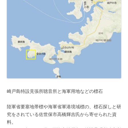
崎戸島特設見張所聴音所と海軍用地などの標石
陸軍省要塞地帯標や海軍省軍港境域標の、標石探しと研
究をされている佐世保市高橋輝吉氏から寄せられた資
料。