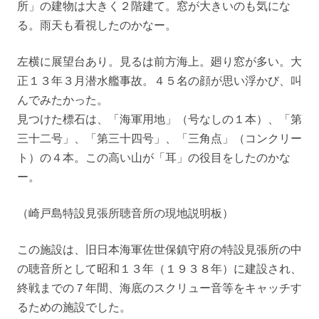
所」の建物は大きく２階建て。窓が大きいのも気にな
る。雨天も看視したのかなー。
左横に展望台あり。見るは前方海上。廻り窓が多い。大
正１３年３月潜水艦事故。４５名の顔が思い浮かび、叫
んでみたかった。
見つけた標石は、「海軍用地」（号なしの１本）、「第
三十二号」、「第三十四号」、「三角点」（コンクリー
ト）の４本。この高い山が「耳」の役目をしたのかな
ー。
（崎戸島特設見張所聴音所の現地説明板）
この施設は、旧日本海軍佐世保鎮守府の特設見張所の中
の聴音所として昭和１３年（１９３８年）に建設され、
終戦までの７年間、海底のスクリュー音等をキャッチす
るための施設でした。