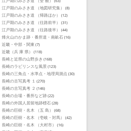
江戸期のみさき道 （全 般）
(63)
江戸期のみさき道 （地図研究集）
(8)
江戸期のみさき道 （帰路ほか）
(12)
江戸期のみさき道 （往路前半）
(31)
江戸期のみさき道 （往路後半）
(44)
烽火山のかま跡・番所道・南畝石
(16)
近畿・中部・関東
(7)
近畿（兵 庫 県）
(118)
長崎と近県の山野歩き
(168)
長崎のラビリンスな風景
(123)
長崎の三角点・水準点・地理局測点
(30)
長崎の古写真考 １
(270)
長崎の古写真考 ２
(146)
長崎の台場・番所など跡
(22)
長崎の外国人居留地跡標石
(28)
長崎の巨樹・名木 （五 島）
(68)
長崎の巨樹・名木 （壱岐・対馬）
(42)
長崎の巨樹・名木 （大村市）
(16)