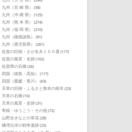
(296)
九州（宮 崎 県）
(58)
九州（沖 縄 県）
(125)
九州（熊 本 県）
(274)
九州（福 岡 県）
(210)
九州（薩南諸島）
(91)
九州（鹿児島県）
(261)
佐賀の巨樹・さが名木１００選
(117)
佐賀の風景・史跡
(102)
佐賀県の石橋
(26)
四国（徳島・高知）
(117)
四国（愛媛・香川）
(63)
天草の巨樹・ふるさと熊本の樹木
(23)
天草の石橋
(10)
天草の風景・史跡
(31)
寄稿・ゆうこう・その他
(72)
山野歩きなどの草花
(28)
橘湾沿岸の戦争遺跡
(25)