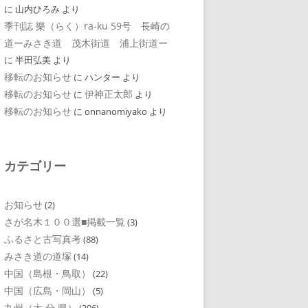
に
山内ひろみ
より
季刊誌 樂（らく）ra-ku 59号 長崎の
道ーみさき道 茂木街道 浦上街道ー
に
半田弘美
より
移転のお知らせ
に
ハンター
より
移転のお知らせ
伊神正太郎
に
より
移転のお知らせ
に
onnanomiyako
より
カテゴリー
お知らせ
(2)
さが名木１００選■掲載一覧
(3)
ふるさと古写真考
(88)
みさき道の道塚
(14)
中国（島根・鳥取）
(22)
中国（広島・岡山）
(5)
九州（大 分 県）