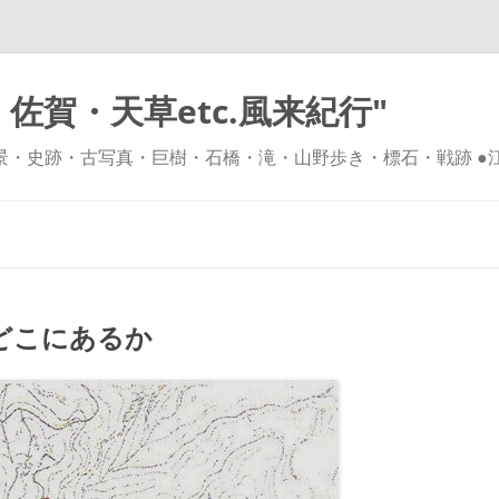
佐賀・天草etc.風来紀行"
風景・史跡・古写真・巨樹・石橋・滝・山野歩き・標石・戦跡 ●
コ
ン
テ
ン
ツ
へ
ス
キ
どこにあるか
ッ
プ