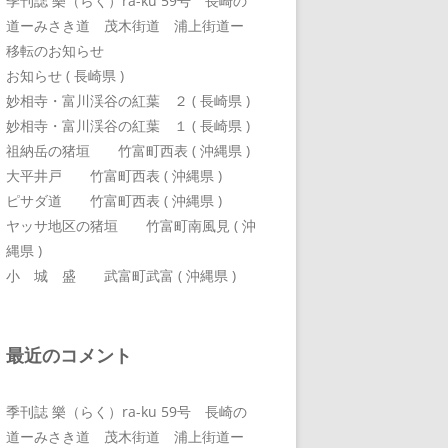
季刊誌 樂（らく）ra-ku 59号 長崎の
道ーみさき道 茂木街道 浦上街道ー
移転のお知らせ
お知らせ ( 長崎県 )
妙相寺・富川渓谷の紅葉 ２ ( 長崎県 )
妙相寺・富川渓谷の紅葉 １ ( 長崎県 )
祖納岳の猪垣 竹富町西表 ( 沖縄県 )
大平井戸 竹富町西表 ( 沖縄県 )
ピサダ道 竹富町西表 ( 沖縄県 )
ヤッサ地区の猪垣 竹富町南風見 ( 沖
縄県 )
小 城 盛 武富町武富 ( 沖縄県 )
最近のコメント
季刊誌 樂（らく）ra-ku 59号 長崎の
道ーみさき道 茂木街道 浦上街道ー