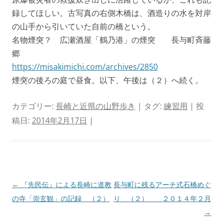
録してほしい。古写真の右側木橋は、酒造りの水を対岸
の山手から引いていた自前の橋という。
名物煙突？ 広瀬酒屋「鶴乃港」の煙突 長与町斉藤
郷
https://misakimichi.com/archives/2850
煙突の後ろの庭で昼食。以下、午後は（２）へ続く。
カテゴリー:
長崎と近県の山野歩き
| タグ:
練習用
| 投
稿日:
2014年2月17日
|
投
←
『先民伝』による長崎に道教
長与町に残るアーチ式石橋めぐ
稿
の寺「崇玄観」の記録 （２）
り （２） ２０１４年２月
ナ
→