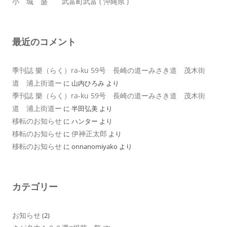
小 城 盛 武富町武富 ( 沖縄県 )
最近のコメント
季刊誌 樂（らく）ra-ku 59号 長崎の道ーみさき道 茂木街
道 浦上街道ー
に
山内ひろみ
より
季刊誌 樂（らく）ra-ku 59号 長崎の道ーみさき道 茂木街
道 浦上街道ー
に
半田弘美
より
移転のお知らせ
に
ハンター
より
移転のお知らせ
伊神正太郎
に
より
移転のお知らせ
に
onnanomiyako
より
カテゴリー
お知らせ
(2)