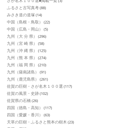
さが名木１００選■掲載一覧
(3)
ふるさと古写真考
(88)
みさき道の道塚
(14)
中国（島根・鳥取）
(22)
中国（広島・岡山）
(5)
九州（大 分 県）
(296)
九州（宮 崎 県）
(58)
九州（沖 縄 県）
(125)
九州（熊 本 県）
(274)
九州（福 岡 県）
(210)
九州（薩南諸島）
(91)
九州（鹿児島県）
(261)
佐賀の巨樹・さが名木１００選
(117)
佐賀の風景・史跡
(102)
佐賀県の石橋
(26)
四国（徳島・高知）
(117)
四国（愛媛・香川）
(63)
天草の巨樹・ふるさと熊本の樹木
(23)