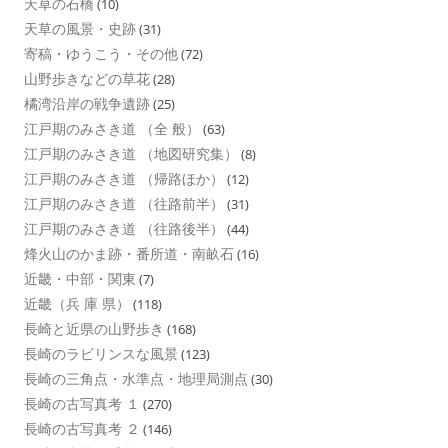
天草の石橋
(10)
天草の風景・史跡
(31)
寄稿・ゆうこう・その他
(72)
山野歩きなどの草花
(28)
橘湾沿岸の戦争遺跡
(25)
江戸期のみさき道 （全 般）
(63)
江戸期のみさき道 （地図研究集）
(8)
江戸期のみさき道 （帰路ほか）
(12)
江戸期のみさき道 （往路前半）
(31)
江戸期のみさき道 （往路後半）
(44)
烽火山のかま跡・番所道・南畝石
(16)
近畿・中部・関東
(7)
近畿（兵 庫 県）
(118)
長崎と近県の山野歩き
(168)
長崎のラビリンスな風景
(123)
長崎の三角点・水準点・地理局測点
(30)
長崎の古写真考 １
(270)
長崎の古写真考 ２
(146)