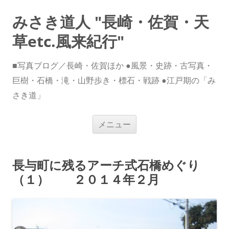
みさき道人 "長崎・佐賀・天
草etc.風来紀行"
■写真ブログ／長崎・佐賀ほか ●風景・史跡・古写真・
巨樹・石橋・滝・山野歩き・標石・戦跡 ●江戸期の「み
さき道」
コ
メニュー
ン
テ
ン
ツ
へ
長与町に残るアーチ式石橋めぐり
ス
キ
（１） ２０１４年２月
ッ
プ