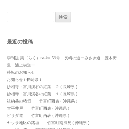
ビ
ゲ
検
ー
索:
シ
ョ
最近の投稿
ン
季刊誌 樂（らく）ra-ku 59号 長崎の道ーみさき道 茂木街
道 浦上街道ー
移転のお知らせ
お知らせ ( 長崎県 )
妙相寺・富川渓谷の紅葉 ２ ( 長崎県 )
妙相寺・富川渓谷の紅葉 １ ( 長崎県 )
祖納岳の猪垣 竹富町西表 ( 沖縄県 )
大平井戸 竹富町西表 ( 沖縄県 )
ピサダ道 竹富町西表 ( 沖縄県 )
ヤッサ地区の猪垣 竹富町南風見 ( 沖縄県 )