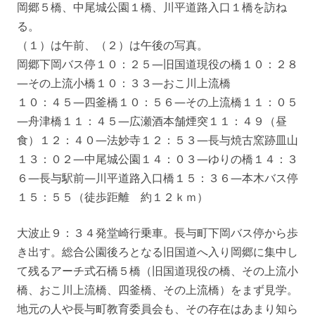
岡郷５橋、中尾城公園１橋、川平道路入口１橋を訪ね
る。
（１）は午前、（２）は午後の写真。
岡郷下岡バス停１０：２５—旧国道現役の橋１０：２８
—その上流小橋１０：３３—おこ川上流橋
１０：４５—四釜橋１０：５６—その上流橋１１：０５
—舟津橋１１：４５—広瀬酒本舗煙突１１：４９（昼
食）１２：４０—法妙寺１２：５３—長与焼古窯跡皿山
１３：０２—中尾城公園１４：０３—ゆりの橋１４：３
６—長与駅前—川平道路入口橋１５：３６—本木バス停
１５：５５（徒歩距離 約１２ｋｍ）
大波止９：３４発堂崎行乗車。長与町下岡バス停から歩
き出す。総合公園後ろとなる旧国道へ入り岡郷に集中し
て残るアーチ式石橋５橋（旧国道現役の橋、その上流小
橋、おこ川上流橋、四釜橋、その上流橋）をまず見学。
地元の人や長与町教育委員会も、その存在はあまり知ら