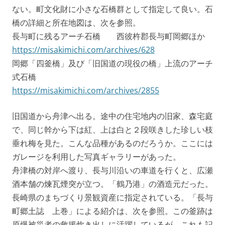
ない。町文化財に小さな石橋群として指定して良い。石
橋の詳細と所在地図は、次を参照。
長与町に残るアーチ石橋 西彼杵郡長与町岡郷ほか
https://misakimichi.com/archives/628
岡郷「四釜橋」及び「旧国道の現役の橋」上流のアーチ
式石橋
https://misakimichi.com/archives/2855
旧国道から舟津へ出る。途中の住宅地内の旧家、森宅庭
で、同じ幹から下は紅、上は白と２段咲きした珍しい枝
垂れ梅を見た。こんな品種があるのだろうか。ここには
ガレージを利用した写真ギャラリーがあった。
舟津橋の対岸へ渡り、長与川沿いの車道を行くと、広瀬
酒本舗の煉瓦煙突が立つ。「鶴乃港」の酒造元だった。
長崎県のまちづくり景観資産に指定されている。「長与
町郷土誌 上巻」による紹介は、次を参照。この釜跡は
原爆被災者の救援炊き出しに活躍しているが、これも記