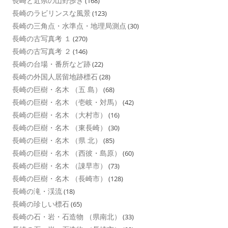
長崎と近県の山野歩き
(168)
長崎のラビリンスな風景
(123)
長崎の三角点・水準点・地理局測点
(30)
長崎の古写真考 １
(270)
長崎の古写真考 ２
(146)
長崎の台場・番所など跡
(22)
長崎の外国人居留地跡標石
(28)
長崎の巨樹・名木 （五 島）
(68)
長崎の巨樹・名木 （壱岐・対馬）
(42)
長崎の巨樹・名木 （大村市）
(16)
長崎の巨樹・名木 （東長崎）
(30)
長崎の巨樹・名木 （県 北）
(85)
長崎の巨樹・名木 （西彼・島原）
(60)
長崎の巨樹・名木 （諌早市）
(73)
長崎の巨樹・名木 （長崎市）
(128)
長崎の滝・渓流
(18)
長崎の珍しい標石
(65)
長崎の石・岩・石造物 （県南北）
(33)