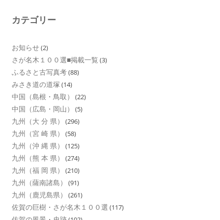
カテゴリー
お知らせ
(2)
さが名木１００選■掲載一覧
(3)
ふるさと古写真考
(88)
みさき道の道塚
(14)
中国（島根・鳥取）
(22)
中国（広島・岡山）
(5)
九州（大 分 県）
(296)
九州（宮 崎 県）
(58)
九州（沖 縄 県）
(125)
九州（熊 本 県）
(274)
九州（福 岡 県）
(210)
九州（薩南諸島）
(91)
九州（鹿児島県）
(261)
佐賀の巨樹・さが名木１００選
(117)
佐賀の風景・史跡
(102)