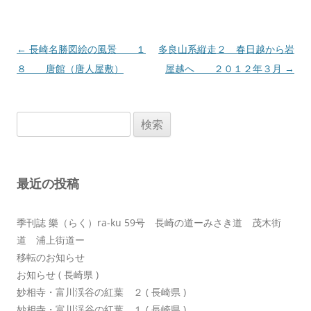
投
←
長崎名勝図絵の風景 １
多良山系縦走２ 春日越から岩
稿
８ 唐館（唐人屋敷）
屋越へ ２０１２年３月
→
ナ
ビ
検
ゲ
索:
ー
シ
最近の投稿
ョ
ン
季刊誌 樂（らく）ra-ku 59号 長崎の道ーみさき道 茂木街
道 浦上街道ー
移転のお知らせ
お知らせ ( 長崎県 )
妙相寺・富川渓谷の紅葉 ２ ( 長崎県 )
妙相寺・富川渓谷の紅葉 １ ( 長崎県 )