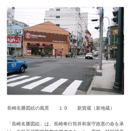
長崎名勝図絵の風景 １９ 新貨蔵（新地蔵）
「長崎名勝図絵」は、長崎奉行筒井和泉守政憲の命を承