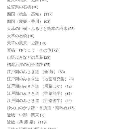
佐賀県の石橋
(26)
四国（徳島・高知）
(117)
四国（愛媛・香川）
(63)
天草の巨樹・ふるさと熊本の樹木
(23)
天草の石橋
(10)
天草の風景・史跡
(31)
寄稿・ゆうこう・その他
(72)
山野歩きなどの草花
(28)
橘湾沿岸の戦争遺跡
(25)
江戸期のみさき道 （全 般）
(63)
江戸期のみさき道 （地図研究集）
(8)
江戸期のみさき道 （帰路ほか）
(12)
江戸期のみさき道 （往路前半）
(31)
江戸期のみさき道 （往路後半）
(44)
烽火山のかま跡・番所道・南畝石
(16)
近畿・中部・関東
(7)
近畿（兵 庫 県）
(118)