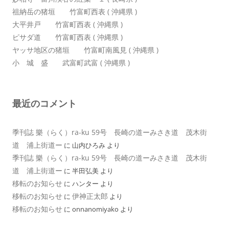
祖納岳の猪垣 竹富町西表 ( 沖縄県 )
大平井戸 竹富町西表 ( 沖縄県 )
ピサダ道 竹富町西表 ( 沖縄県 )
ヤッサ地区の猪垣 竹富町南風見 ( 沖縄県 )
小 城 盛 武富町武富 ( 沖縄県 )
最近のコメント
季刊誌 樂（らく）ra-ku 59号 長崎の道ーみさき道 茂木街
道 浦上街道ー
に
山内ひろみ
より
季刊誌 樂（らく）ra-ku 59号 長崎の道ーみさき道 茂木街
道 浦上街道ー
に
半田弘美
より
移転のお知らせ
に
ハンター
より
移転のお知らせ
伊神正太郎
に
より
移転のお知らせ
に
onnanomiyako
より