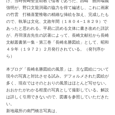
け、当時長崎聖堂助教で儒者であった、西疇 饒田喩義
強明が、野口文龍渕蔵の協力を得て編述し、これに画家
の竹雲 打橋喜驚惟敬の精緻な挿絵を加え、完成したも
ので、執筆は文化、文政年間（１８０４−１８２９）で
あったと思われる。平易に読める文体に書き改めた詳訳
が、丹羽漢吉先生の訳著によって、長崎文献社から長崎
文献叢書第一集・第三巻「長崎名勝図絵」として、昭和
４９年（１９７２）２月発行されている。（発刊序か
ら）
本ブログ「長崎名勝図絵の風景」は、主な図絵について
現今の写真と対比させる試み。デフォルメされた図絵が
多く、現在ではそのとおりの風景はほとんど写せない。
おおかたがわかる程度の写真として撮影している。解説
は詳しく引用できないので、図書を参照していただきた
い。
新地蔵所の南門橋古写真は、