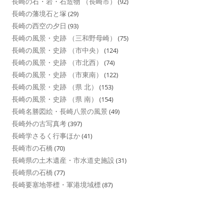
長崎の石・岩・石造物 （長崎市）
(92)
長崎の藩境石と塚
(29)
長崎の西空の夕日
(93)
長崎の風景・史跡 （三和野母崎）
(75)
長崎の風景・史跡 （市中央）
(124)
長崎の風景・史跡 （市北西）
(74)
長崎の風景・史跡 （市東南）
(122)
長崎の風景・史跡 （県 北）
(153)
長崎の風景・史跡 （県 南）
(154)
長崎名勝図絵・長崎八景の風景
(49)
長崎外の古写真考
(397)
長崎学さるく行事ほか
(41)
長崎市の石橋
(70)
長崎県の土木遺産・市水道史施設
(31)
長崎県の石橋
(77)
長崎要塞地帯標・軍港境域標
(87)