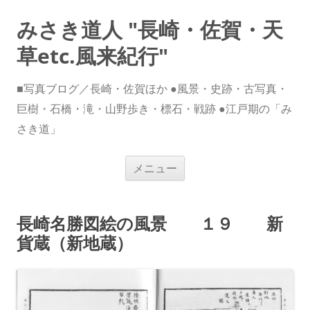
みさき道人 "長崎・佐賀・天
草etc.風来紀行"
■写真ブログ／長崎・佐賀ほか ●風景・史跡・古写真・
巨樹・石橋・滝・山野歩き・標石・戦跡 ●江戸期の「み
さき道」
コ
メニュー
ン
テ
ン
ツ
へ
長崎名勝図絵の風景 １９ 新
ス
キ
貨蔵（新地蔵）
ッ
プ