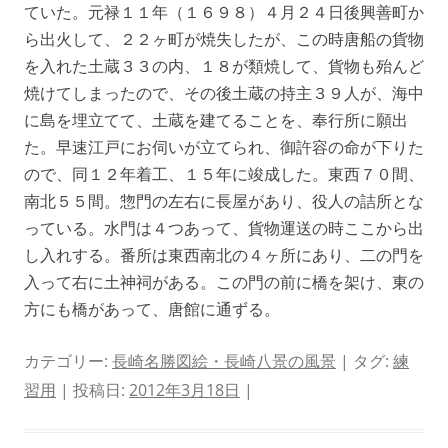
ていた。元禄１１年（１６９８）４月２４日後興善町か
ら出火して、２２ヶ町が焼失したが、この時唐船の貨物
を入れた土蔵３３の内、１８が類焼して、貨物も殆んど
焼けてしまったので、その後土蔵の持主３９人が、海中
に島を埋立てて、土蔵を建てることを、奉行所に願出
た。早速江戸にお伺いが立てられ、御許容の命が下りた
ので、同１２年着工、１５年に竣成した。東西７０間、
南北５５間。惣門の左右に長屋があり、役人の詰所とな
っている。水門は４つあって、貨物運送の時ここから出
し入れする。番所は東西南北の４ヶ所にあり、二の門を
入って右に土神祠がある。この門の前に橋を架け、東の
方にも橋があって、唐館に通ずる。
カテゴリー:
長崎名勝図絵・長崎八景の風景
| タグ:
練
習用
| 投稿日:
2012年3月18日
|