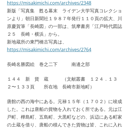
https://misakimichi.com/archives/2348
新版「写真集 甦る幕末 ライデン大学写真コレクショ
ンより」朝日新聞社１９８７年発行１１０頁の拡大、川
原慶賀筆「長崎図」の一部は、筑摩書房「江戸時代図誌
２５ 長崎・横浜」から。
新地蔵所の東門橋古写真は、
https://misakimichi.com/archives/2764
長崎名勝図絵 巻之二下 南邊之部
１４４ 新 貨 蔵 （文献叢書 １２４．１３
２〜１３３頁 所在地 長崎市新地町）
唐館の西の海中にある。元禄１５年（１７０２）に竣成
した。これは唐船の貨物を入れておく所である。元は江
戸町、樺島町、五島町、大黒町などの、浜辺にある町家
の土蔵を借り、唐船の積んできた貨物は皆、これに入れ