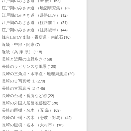
江戸期のみさき道 （全 般）
(63)
江戸期のみさき道 （地図研究集）
(8)
江戸期のみさき道 （帰路ほか）
(12)
江戸期のみさき道 （往路前半）
(31)
江戸期のみさき道 （往路後半）
(44)
烽火山のかま跡・番所道・南畝石
(16)
近畿・中部・関東
(7)
近畿（兵 庫 県）
(118)
長崎と近県の山野歩き
(168)
長崎のラビリンスな風景
(123)
長崎の三角点・水準点・地理局測点
(30)
長崎の古写真考 １
(270)
長崎の古写真考 ２
(146)
長崎の台場・番所など跡
(22)
長崎の外国人居留地跡標石
(28)
長崎の巨樹・名木 （五 島）
(68)
長崎の巨樹・名木 （壱岐・対馬）
(42)
長崎の巨樹・名木 （大村市）
(16)