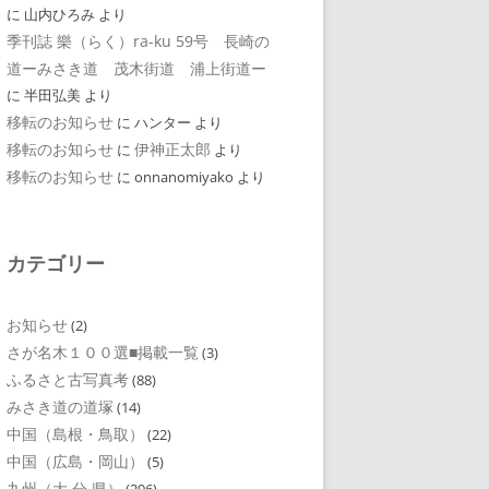
に
山内ひろみ
より
季刊誌 樂（らく）ra-ku 59号 長崎の
道ーみさき道 茂木街道 浦上街道ー
に
半田弘美
より
移転のお知らせ
に
ハンター
より
移転のお知らせ
伊神正太郎
に
より
移転のお知らせ
に
onnanomiyako
より
カテゴリー
お知らせ
(2)
さが名木１００選■掲載一覧
(3)
ふるさと古写真考
(88)
みさき道の道塚
(14)
中国（島根・鳥取）
(22)
中国（広島・岡山）
(5)
九州（大 分 県）