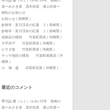
季刊誌 樂（らく）ra-ku 59号 長崎の
道ーみさき道 茂木街道 浦上街道ー
移転のお知らせ
お知らせ ( 長崎県 )
妙相寺・富川渓谷の紅葉 ２ ( 長崎県 )
妙相寺・富川渓谷の紅葉 １ ( 長崎県 )
祖納岳の猪垣 竹富町西表 ( 沖縄県 )
大平井戸 竹富町西表 ( 沖縄県 )
ピサダ道 竹富町西表 ( 沖縄県 )
ヤッサ地区の猪垣 竹富町南風見 ( 沖
縄県 )
小 城 盛 武富町武富 ( 沖縄県 )
最近のコメント
季刊誌 樂（らく）ra-ku 59号 長崎の
道ーみさき道 茂木街道 浦上街道ー