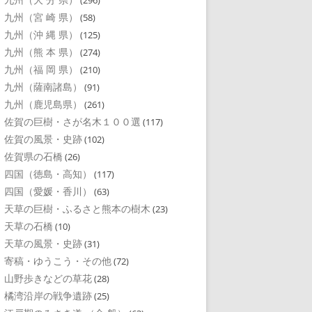
(296)
九州（宮 崎 県）
(58)
九州（沖 縄 県）
(125)
九州（熊 本 県）
(274)
九州（福 岡 県）
(210)
九州（薩南諸島）
(91)
九州（鹿児島県）
(261)
佐賀の巨樹・さが名木１００選
(117)
佐賀の風景・史跡
(102)
佐賀県の石橋
(26)
四国（徳島・高知）
(117)
四国（愛媛・香川）
(63)
天草の巨樹・ふるさと熊本の樹木
(23)
天草の石橋
(10)
天草の風景・史跡
(31)
寄稿・ゆうこう・その他
(72)
山野歩きなどの草花
(28)
橘湾沿岸の戦争遺跡
(25)