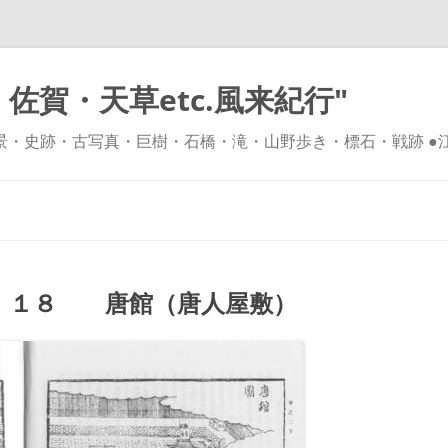
佐賀・天草etc.風来紀行"
風景・史跡・古写真・巨樹・石橋・滝・山野歩き・標石・戦跡 ●
コ
ン
テ
ン
ツ
へ
ス
キ
 １８ 唐館（唐人屋敷）
ッ
プ