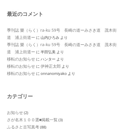
最近のコメント
季刊誌 樂（らく）ra-ku 59号 長崎の道ーみさき道 茂木街
道 浦上街道ー
に
山内ひろみ
より
季刊誌 樂（らく）ra-ku 59号 長崎の道ーみさき道 茂木街
道 浦上街道ー
に
半田弘美
より
移転のお知らせ
に
ハンター
より
移転のお知らせ
伊神正太郎
に
より
移転のお知らせ
に
onnanomiyako
より
カテゴリー
お知らせ
(2)
さが名木１００選■掲載一覧
(3)
ふるさと古写真考
(88)