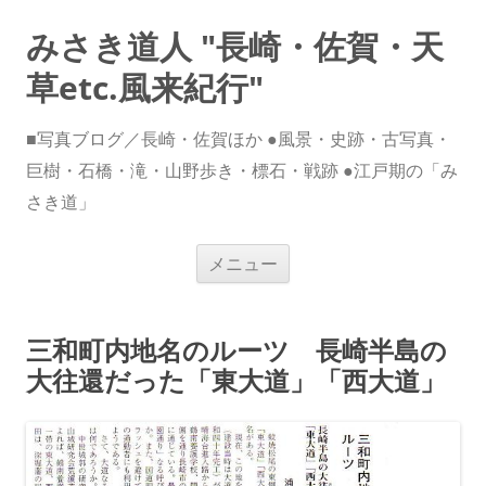
みさき道人 "長崎・佐賀・天
草etc.風来紀行"
■写真ブログ／長崎・佐賀ほか ●風景・史跡・古写真・
巨樹・石橋・滝・山野歩き・標石・戦跡 ●江戸期の「み
さき道」
コ
メニュー
ン
テ
ン
ツ
へ
三和町内地名のルーツ 長崎半島の
ス
キ
大往還だった「東大道」「西大道」
ッ
プ