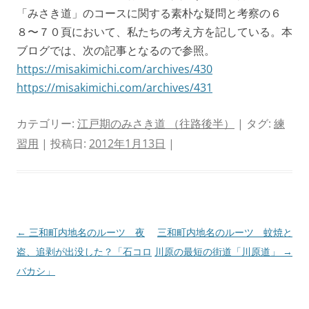
「みさき道」のコースに関する素朴な疑問と考察の６
８〜７０頁において、私たちの考え方を記している。本
ブログでは、次の記事となるので参照。
https://misakimichi.com/archives/430
https://misakimichi.com/archives/431
カテゴリー:
江戸期のみさき道 （往路後半）
| タグ:
練
習用
| 投稿日:
2012年1月13日
|
投
←
三和町内地名のルーツ 夜
三和町内地名のルーツ 蚊焼と
稿
盗、追剥が出没した？「石コロ
川原の最短の街道「川原道」
→
ナ
バカシ」
ビ