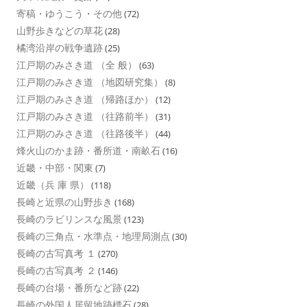
寄稿・ゆうこう・その他
(72)
山野歩きなどの草花
(28)
橘湾沿岸の戦争遺跡
(25)
江戸期のみさき道 （全 般）
(63)
江戸期のみさき道 （地図研究集）
(8)
江戸期のみさき道 （帰路ほか）
(12)
江戸期のみさき道 （往路前半）
(31)
江戸期のみさき道 （往路後半）
(44)
烽火山のかま跡・番所道・南畝石
(16)
近畿・中部・関東
(7)
近畿（兵 庫 県）
(118)
長崎と近県の山野歩き
(168)
長崎のラビリンスな風景
(123)
長崎の三角点・水準点・地理局測点
(30)
長崎の古写真考 １
(270)
長崎の古写真考 ２
(146)
長崎の台場・番所など跡
(22)
長崎の外国人居留地跡標石
(28)