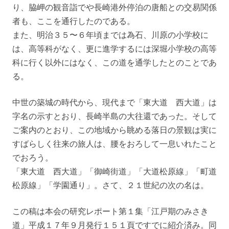
り、脇岬の観音詣でや長崎港外停泊の唐船との交易関係
者も、ここを通行したのである。
また、明治３５〜６年頃までは為石、川原の小学校に
は、高等科がなく、更に進学するには深堀小学校の高等
科に行く以外にはなく、この道を通学したとのことであ
る。
中世の築城の時代から、現代まで「東大道 西大道」は
字名の示すとおり、長崎半島の大往還であった。そして
ご案内のとおり、この地域から眺める落日の景観は実に
すばらしく往来の旅人は、腰をおろして一息いれたこと
でおろう。
「東大道 西大道」「御崎街道」「大道松原線」「町道
松原線」「学園通り」。さて、２１世紀の次の名は。
この稿は本会の研究レポート第１集「江戸期のみさき
道」平成１７年９月発行１５１頁ですでに紹介済み。同