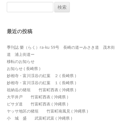
ゲ
検
ー
索:
シ
ョ
最近の投稿
ン
季刊誌 樂（らく）ra-ku 59号 長崎の道ーみさき道 茂木街
道 浦上街道ー
移転のお知らせ
お知らせ ( 長崎県 )
妙相寺・富川渓谷の紅葉 ２ ( 長崎県 )
妙相寺・富川渓谷の紅葉 １ ( 長崎県 )
祖納岳の猪垣 竹富町西表 ( 沖縄県 )
大平井戸 竹富町西表 ( 沖縄県 )
ピサダ道 竹富町西表 ( 沖縄県 )
ヤッサ地区の猪垣 竹富町南風見 ( 沖縄県 )
小 城 盛 武富町武富 ( 沖縄県 )