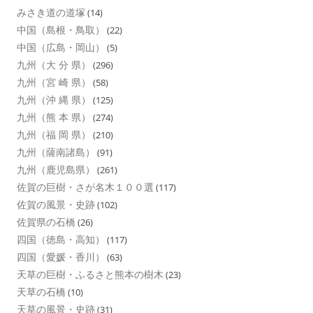
みさき道の道塚
(14)
中国（島根・鳥取）
(22)
中国（広島・岡山）
(5)
九州（大 分 県）
(296)
九州（宮 崎 県）
(58)
九州（沖 縄 県）
(125)
九州（熊 本 県）
(274)
九州（福 岡 県）
(210)
九州（薩南諸島）
(91)
九州（鹿児島県）
(261)
佐賀の巨樹・さが名木１００選
(117)
佐賀の風景・史跡
(102)
佐賀県の石橋
(26)
四国（徳島・高知）
(117)
四国（愛媛・香川）
(63)
天草の巨樹・ふるさと熊本の樹木
(23)
天草の石橋
(10)
天草の風景・史跡
(31)