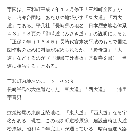
字図は、三和町平成７年１２月修正「三和町全図」か
ら。晴海台団地上あたりの地域が字「東大道」「西大
道」である。平凡社「長崎県の地名 日本歴史地名体系
４３」５８頁の「御崎道（みさき道）」の説明によると
「正保２年（１６４５）長崎代官末次平蔵のもとで国絵
図作製のために村境が定められるが、「野母道」「大
道」などするのが（「御書其外書抜」菩提寺文書）、当
道に相当する」とある。
三和町内地名のルーツ その９
長崎半島の大往還だった「東大道」「西大道」 浦里
宇喜男
蚊焼松尾の東側丘陵地に、「東大道」「西大道」なる字
名がある。現在、この地を町道松原線（建設当時は大道
松原線、昭和４０年完工）が通っている。晴海台進入路