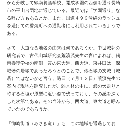
から分岐して鶴南養護学校、開成学園の西側を通り長崎
市の平山台団地に通じている。最近では「学園通り」な
る呼び方もあるとか。また、国道４９９号線のラッシュ
を避けての香焼町への通勤者にも利用されているようで
ある。
さて、大道なる地名の由来は何であろうか。中世城郭の
研究者で、古代山城研究会荒濱茂先生の言によれば、鶴
南養護学校の南側一帯の東大道、西大道、東井田は、深
堀藩の居城であったろうとのことで、俵石城の支城（城
砦）ではないかと言う。過日（７月１３日）荒濱先生の
案内で現地を踏査したが、雑木林の中に、砦の犬走りと
称する石垣が原型に近い姿で残っており、その感を深く
した次第である。その当時から、西大道、東大道と呼ん
でいたのであろうか。
「御崎街道（みさき道）」も、この地域を通過してお