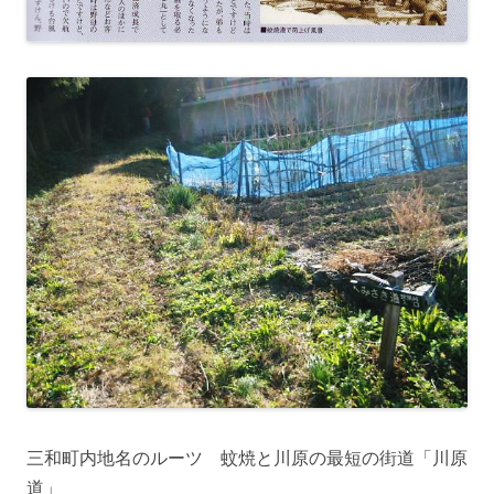
三和町内地名のルーツ 蚊焼と川原の最短の街道「川原
道」