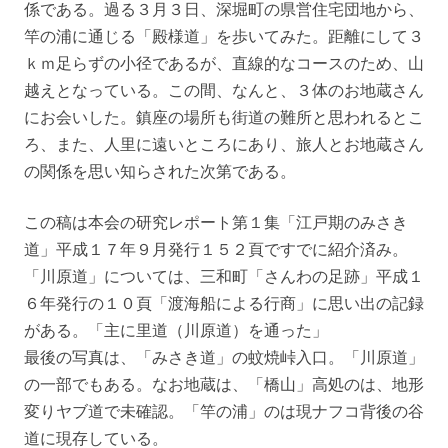
係である。過る３月３日、深堀町の県営住宅団地から、
竿の浦に通じる「殿様道」を歩いてみた。距離にして３
ｋｍ足らずの小径であるが、直線的なコースのため、山
越えとなっている。この間、なんと、３体のお地蔵さん
にお会いした。鎮座の場所も街道の難所と思われるとこ
ろ、また、人里に遠いところにあり、旅人とお地蔵さん
の関係を思い知らされた次第である。
この稿は本会の研究レポート第１集「江戸期のみさき
道」平成１７年９月発行１５２頁ですでに紹介済み。
「川原道」については、三和町「さんわの足跡」平成１
６年発行の１０頁「渡海船による行商」に思い出の記録
がある。「主に里道（川原道）を通った」
最後の写真は、「みさき道」の蚊焼峠入口。「川原道」
の一部でもある。なお地蔵は、「橋山」高処のは、地形
変りヤブ道で未確認。「竿の浦」のは現ナフコ背後の谷
道に現存している。