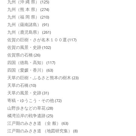
九州（沖 縄 県）
(125)
九州（熊 本 県）
(274)
九州（福 岡 県）
(210)
九州（薩南諸島）
(91)
九州（鹿児島県）
(261)
佐賀の巨樹・さが名木１００選
(117)
佐賀の風景・史跡
(102)
佐賀県の石橋
(26)
四国（徳島・高知）
(117)
四国（愛媛・香川）
(63)
天草の巨樹・ふるさと熊本の樹木
(23)
天草の石橋
(10)
天草の風景・史跡
(31)
寄稿・ゆうこう・その他
(72)
山野歩きなどの草花
(28)
橘湾沿岸の戦争遺跡
(25)
江戸期のみさき道 （全 般）
(63)
江戸期のみさき道 （地図研究集）
(8)