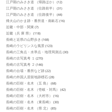
江戸期のみさき道 （帰路ほか）
(12)
江戸期のみさき道 （往路前半）
(31)
江戸期のみさき道 （往路後半）
(44)
烽火山のかま跡・番所道・南畝石
(16)
近畿・中部・関東
(7)
近畿（兵 庫 県）
(118)
長崎と近県の山野歩き
(168)
長崎のラビリンスな風景
(123)
長崎の三角点・水準点・地理局測点
(30)
長崎の古写真考 １
(270)
長崎の古写真考 ２
(146)
長崎の台場・番所など跡
(22)
長崎の外国人居留地跡標石
(28)
長崎の巨樹・名木 （五 島）
(68)
長崎の巨樹・名木 （壱岐・対馬）
(42)
長崎の巨樹・名木 （大村市）
(16)
長崎の巨樹・名木 （東長崎）
(30)
長崎の巨樹・名木 （県 北）
(85)