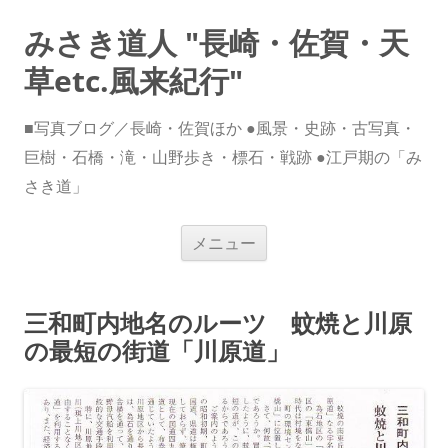
みさき道人 "長崎・佐賀・天
草etc.風来紀行"
■写真ブログ／長崎・佐賀ほか ●風景・史跡・古写真・
巨樹・石橋・滝・山野歩き・標石・戦跡 ●江戸期の「み
さき道」
コ
メニュー
ン
テ
ン
ツ
へ
三和町内地名のルーツ 蚊焼と川原
ス
キ
の最短の街道「川原道」
ッ
プ