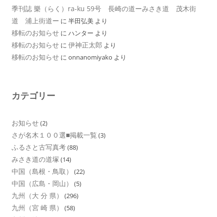
季刊誌 樂（らく）ra-ku 59号 長崎の道ーみさき道 茂木街
道 浦上街道ー
に
半田弘美
より
移転のお知らせ
に
ハンター
より
移転のお知らせ
伊神正太郎
に
より
移転のお知らせ
に
onnanomiyako
より
カテゴリー
お知らせ
(2)
さが名木１００選■掲載一覧
(3)
ふるさと古写真考
(88)
みさき道の道塚
(14)
中国（島根・鳥取）
(22)
中国（広島・岡山）
(5)
九州（大 分 県）
(296)
九州（宮 崎 県）
(58)