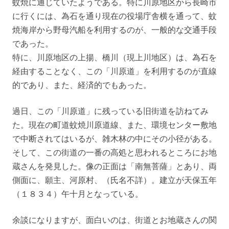
蚊焼に通じていたようである。特に川原地区から長崎市
に行くには、為石を通り現在の役場庁舎横を通って、蚊
焼海岸から野母汽船を利用するのが、一般的な交通手段
であった。
特に、川原地区の上揚、橋川（現上川地区）は、為石を
経由することなく、この「川原道」を利用するのが直線
的であり、また、経済的でもあった。
過日、この「川原道」に残っている旧街道を訪ねてみ
た。現在の町道蚊焼川原道線、また、環境センター敷地
で中断されてはいるが、雑木林の中にその小径がある。
そして、この街道の一番の高処と思われるところにお地
蔵さんを発見した。像の正面は「南無菩薩」とあり、両
側面に、願主、河原村、（氏名不詳）。建立が天保五年
（１８３４）午十月となっている。
余談になりますが、面白いのは、街道とお地蔵さんの関