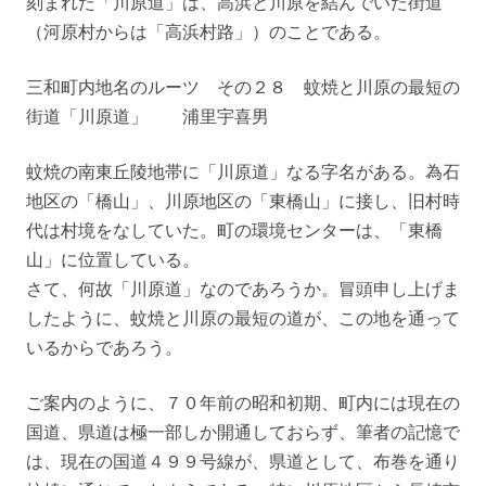
刻まれた「川原道」は、高浜と川原を結んでいた街道
（河原村からは「高浜村路」）のことである。
三和町内地名のルーツ その２８ 蚊焼と川原の最短の
街道「川原道」 浦里宇喜男
蚊焼の南東丘陵地帯に「川原道」なる字名がある。為石
地区の「橋山」、川原地区の「東橋山」に接し、旧村時
代は村境をなしていた。町の環境センターは、「東橋
山」に位置している。
さて、何故「川原道」なのであろうか。冒頭申し上げま
したように、蚊焼と川原の最短の道が、この地を通って
いるからであろう。
ご案内のように、７０年前の昭和初期、町内には現在の
国道、県道は極一部しか開通しておらず、筆者の記憶で
は、現在の国道４９９号線が、県道として、布巻を通り