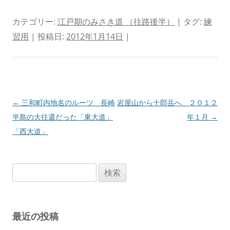
カテゴリー:
江戸期のみさき道 （往路後半）
| タグ:
練
習用
| 投稿日:
2012年1月14日
|
投
←
三和町内地名のルーツ 長崎
岩屋山から十郎岳へ ２０１２
稿
半島の大往還だった「東大道」
年１月
→
ナ
「西大道」
ビ
ゲ
検
ー
索:
シ
ョ
最近の投稿
ン