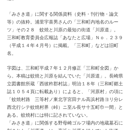
「みさき道」に関する関係資料（史料・刊行物・論文
等）の抜粋。浦里宇喜男さんの「三和町内地名のルー
ツ」その２８ 蚊焼と川原の最短の街道「川原道」。
三和町教育委員会広報誌「あなたと広場」Ｎｏ．２３９
（平成１４年４月号）に掲載。「三和町」などは旧町
名。
字図は、三和町平成７年１２月修正「三和町全図」か
ら。本稿は蚊焼と川原を結んでいた「川原道」。長崎県
立図書館所蔵「西彼杵郡村誌」明治１８年（三和町郷土
誌１０５４頁に転載あり）によると、「河原村」の項に
「蚊焼村路 三等村ノ東北字宮田ナル高浜村路ヨリ分レ
西北行シテ蚊焼村界（峠）ニ至ル長サ十五町巾一間」と
ある。蚊焼村には特に記されていない。
「みさき道」に関係する野母崎ゴルフ場内の地蔵墓石に