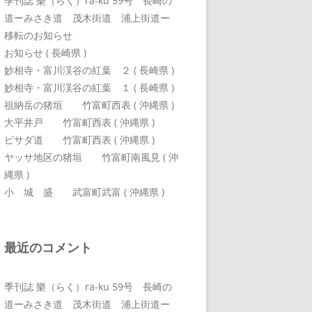
季刊誌 樂（らく）ra-ku 59号 長崎の
道ーみさき道 茂木街道 浦上街道ー
移転のお知らせ
お知らせ ( 長崎県 )
妙相寺・富川渓谷の紅葉 ２ ( 長崎県 )
妙相寺・富川渓谷の紅葉 １ ( 長崎県 )
祖納岳の猪垣 竹富町西表 ( 沖縄県 )
大平井戸 竹富町西表 ( 沖縄県 )
ピサダ道 竹富町西表 ( 沖縄県 )
ヤッサ地区の猪垣 竹富町南風見 ( 沖
縄県 )
小 城 盛 武富町武富 ( 沖縄県 )
最近のコメント
季刊誌 樂（らく）ra-ku 59号 長崎の
道ーみさき道 茂木街道 浦上街道ー