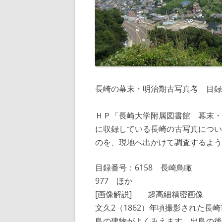
長崎の幕末・明治期古写真考 目録
ＨＰ「長崎大学附属図書館 幕末・
に収録している長崎の古写真につい
のを、現地へ出かけて調査するよう
目録番号：6158 長
977 ほか
[画像解説] 超高細精密画像
文久2（1862）年頃撮影された
島の建物がよくみえます。出島の後