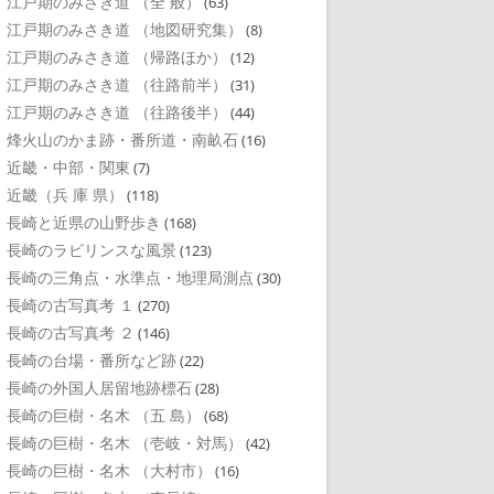
江戸期のみさき道 （全 般）
(63)
江戸期のみさき道 （地図研究集）
(8)
江戸期のみさき道 （帰路ほか）
(12)
江戸期のみさき道 （往路前半）
(31)
江戸期のみさき道 （往路後半）
(44)
烽火山のかま跡・番所道・南畝石
(16)
近畿・中部・関東
(7)
近畿（兵 庫 県）
(118)
長崎と近県の山野歩き
(168)
長崎のラビリンスな風景
(123)
長崎の三角点・水準点・地理局測点
(30)
長崎の古写真考 １
(270)
長崎の古写真考 ２
(146)
長崎の台場・番所など跡
(22)
長崎の外国人居留地跡標石
(28)
長崎の巨樹・名木 （五 島）
(68)
長崎の巨樹・名木 （壱岐・対馬）
(42)
長崎の巨樹・名木 （大村市）
(16)