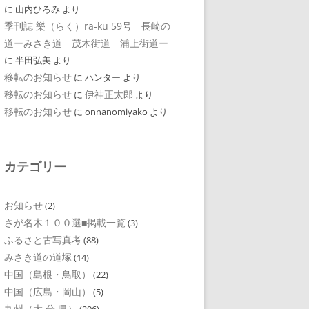
に
山内ひろみ
より
季刊誌 樂（らく）ra-ku 59号 長崎の
道ーみさき道 茂木街道 浦上街道ー
に
半田弘美
より
移転のお知らせ
に
ハンター
より
移転のお知らせ
伊神正太郎
に
より
移転のお知らせ
に
onnanomiyako
より
カテゴリー
お知らせ
(2)
さが名木１００選■掲載一覧
(3)
ふるさと古写真考
(88)
みさき道の道塚
(14)
中国（島根・鳥取）
(22)
中国（広島・岡山）
(5)
九州（大 分 県）