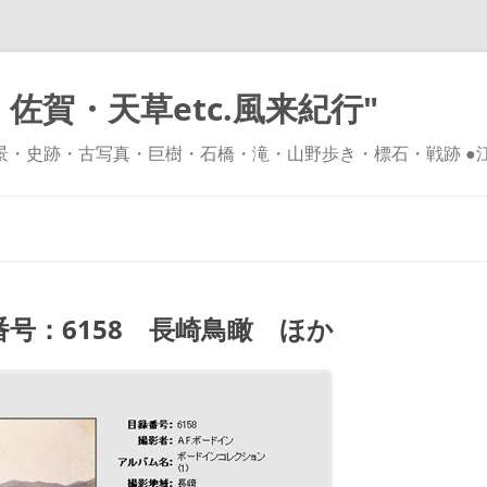
佐賀・天草etc.風来紀行"
風景・史跡・古写真・巨樹・石橋・滝・山野歩き・標石・戦跡 ●
コ
ン
テ
ン
ツ
へ
ス
キ
号：6158 長崎鳥瞰 ほか
ッ
プ