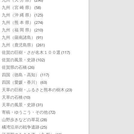
(296)
九州（宮 崎 県）
(58)
九州（沖 縄 県）
(125)
九州（熊 本 県）
(274)
九州（福 岡 県）
(210)
九州（薩南諸島）
(91)
九州（鹿児島県）
(261)
佐賀の巨樹・さが名木１００選
(117)
佐賀の風景・史跡
(102)
佐賀県の石橋
(26)
四国（徳島・高知）
(117)
四国（愛媛・香川）
(63)
天草の巨樹・ふるさと熊本の樹木
(23)
天草の石橋
(10)
天草の風景・史跡
(31)
寄稿・ゆうこう・その他
(72)
山野歩きなどの草花
(28)
橘湾沿岸の戦争遺跡
(25)