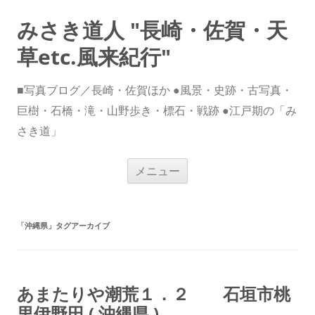
みさき道人 "長崎・佐賀・天
草etc.風来紀行"
■写真ブログ／長崎・佐賀ほか ●風景・史跡・古写真・
巨樹・石橋・滝・山野歩き・標石・戦跡 ●江戸期の「み
さき道」
コ
メニュー
ン
テ
ン
ツ
へ
ス
「
沖縄県
」タグアーカイブ
キ
ッ
プ
あまたりや潮荒１．２ 石垣市桃
里伊野田 ( 沖縄県 )