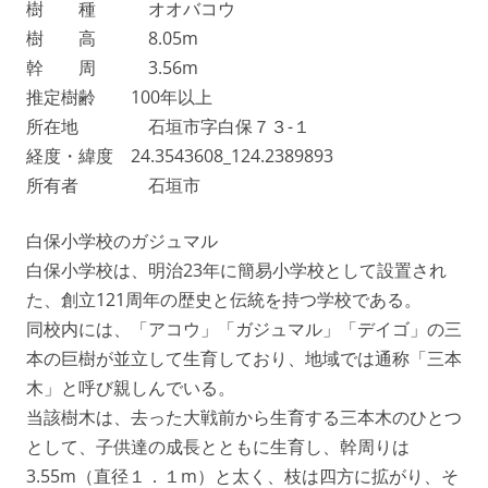
樹 種 オオバコウ
樹 高 8.05m
幹 周 3.56m
推定樹齢 100年以上
所在地 石垣市字白保７３-１
経度・緯度 24.3543608_124.2389893
所有者 石垣市
白保小学校のガジュマル
白保小学校は、明治23年に簡易小学校として設置され
た、創立121周年の歴史と伝統を持つ学校である。
同校内には、「アコウ」「ガジュマル」「デイゴ」の三
本の巨樹が並立して生育しており、地域では通称「三本
木」と呼び親しんでいる。
当該樹木は、去った大戦前から生育する三本木のひとつ
として、子供達の成長とともに生育し、幹周りは
3.55m（直径１．１m）と太く、枝は四方に拡がり、そ