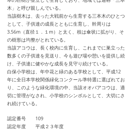
本の巨樹が並立して生育しており、地域では通称「三本
木」と呼び親しんでいる。
当該樹木は、去った大戦前から生育する三本木のひとつ
として、子供達の成長とともに生育し、幹周りは
3.56m（直径１．１m）と太く、枝は傘状に拡がり、そ
の樹形は均整がとれている。
当該アコウは、長く校内に生育し、これまでに巣立った
数多くの子供達を見送り、今も遊び場や憩いを提供し続
け、子供達に健やかな成長を見守り続けている。
白保小学校は、年中花と緑のある学校として、平成12
年に全日本学校関係緑化コンクール準特選に選ばれてお
り、このような緑化環境の中、当該オオバアコウは、適
切に管理がなされ、小学校のシンボルとして、大切にさ
れ続けている。
認定番号 109
認定年度 平成２３年度