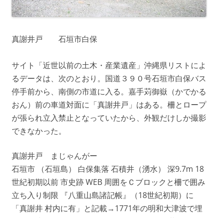
真謝井戸 石垣市白保
サイト「近世以前の土木・産業遺産」沖縄県リストによ
るデータは、次のとおり。国道３９０号石垣市白保バス
停手前から、南側の市道に入る。嘉手苅御嶽（かでかる
おん）前の車道対面に「真謝井戸」はある。柵とロープ
が張られ立入禁止となっていたから、外観だけしか撮影
できなかった。
真謝井戸 まじゃんがー
石垣市 （石垣島） 白保集落 石積井（湧水） 深9.7m 18
世紀初期以前 市史跡 WEB 周囲をＣブロックと柵で囲み
立ち入り制限 『八重山島諸記帳』（18世紀初期）に
「真謝井 村内に有」と記載→1771年の明和大津波で埋