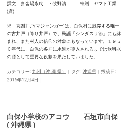
撰文 喜舎場永珣 ・牧野清 寄贈 ヤマト工業
(資)
※ 真謝井戸(マジャンガー)は、白保村に残存する唯一
の古井戸（降り井戸）で、民謡「シンダスリ節」にも詠
まれ、また村人の信仰の対象にもなっています。１９５
０年代に、白保の各戸に水道が導入されるまでは飲料水
の源として重要な役割を果たしていました。
カテゴリー:
九州（沖 縄 県）
| タグ:
沖縄県
| 投稿日:
2016年12月4日
|
白保小学校のアコウ 石垣市白保
( 沖縄県 )