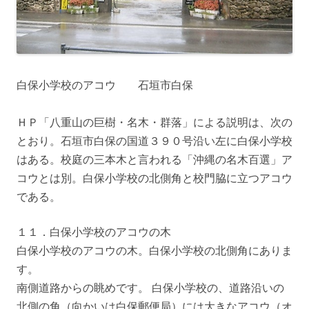
白保小学校のアコウ 石垣市白保
ＨＰ「八重山の巨樹・名木・群落」による説明は、次の
とおり。石垣市白保の国道３９０号沿い左に白保小学校
はある。校庭の三本木と言われる「沖縄の名木百選」ア
コウとは別。白保小学校の北側角と校門脇に立つアコウ
である。
１１．白保小学校のアコウの木
白保小学校のアコウの木。白保小学校の北側角にありま
す。
南側道路からの眺めです。 白保小学校の、道路沿いの
北側の角（向かいは白保郵便局）には大きなアコウ（オ