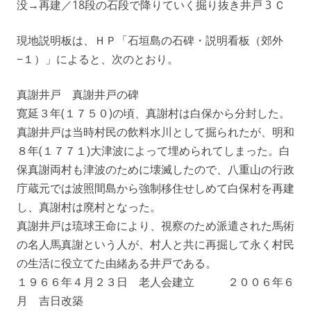
没→再建／18段の石段で降りていく掘り抜き井戸 3 Ｃ
現地説明板は、ＨＰ「石垣島の石碑・説明看板（郊外
−１）」によると、次のとおり。
真謝井戸 真謝井戸の碑
寛延３年(１７５０)の頃、真謝村は白保から分封した。
真謝井戸は当時村民の飲料水川として掘られたが、明和
８年(１７７１)大津波によって埋められてしまった。白
保真謝両村も津波のために壊滅したので、八重山の行政
庁蔵元では波照間島から強制移住せしめて白保村を再建
し、真謝村は廃村となった。
真謝井戸は琉球王命により、視察のため派遣された馬術
の名人馬真謝という人が、村人と共に再掘して永く村民
の生活に役立てた由緒ある井戸である。
１９６６年４月２３日 老人会建立 ２００６年６
月 吉日改築