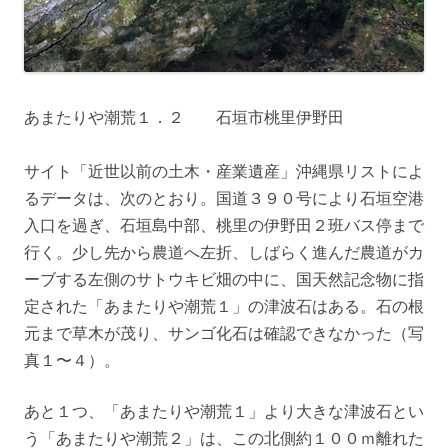
あまたりや潮荒１．２ 石垣市桃里伊野田
サイト「近世以前の土木・産業遺産」沖縄県リストによ
るデータは、次のとおり。国道３９０号により石垣空港
入口を過ぎ、石垣島中部、桃里の伊野田２班バス停まで
行く。少し先から農道へ左折、しばらく進んだ農道がカ
ーブする左側のサトウキビ畑の中に、国天然記念物に指
定された「あまたりや潮荒１」の津波石はある。石の根
元まで草木が茂り、サンゴ化石は確認できなかった（写
真１〜４）。
あと１つ、「あまたりや潮荒１」より大きな津波石とい
う「あまたりや潮荒２」は、この北側約１００ｍ離れた