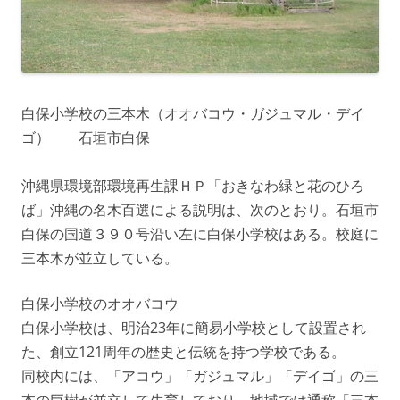
白保小学校の三本木（オオバコウ・ガジュマル・デイ
ゴ） 石垣市白保
沖縄県環境部環境再生課ＨＰ「おきなわ緑と花のひろ
ば」沖縄の名木百選による説明は、次のとおり。石垣市
白保の国道３９０号沿い左に白保小学校はある。校庭に
三本木が並立している。
白保小学校のオオバコウ
白保小学校は、明治23年に簡易小学校として設置され
た、創立121周年の歴史と伝統を持つ学校である。
同校内には、「アコウ」「ガジュマル」「デイゴ」の三