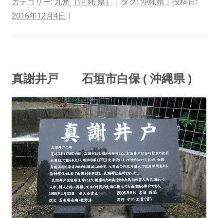
カテゴリー:
九州（沖 縄 県）
| タグ:
沖縄県
| 投稿日:
2016年12月4日
|
真謝井戸 石垣市白保 ( 沖縄県 )