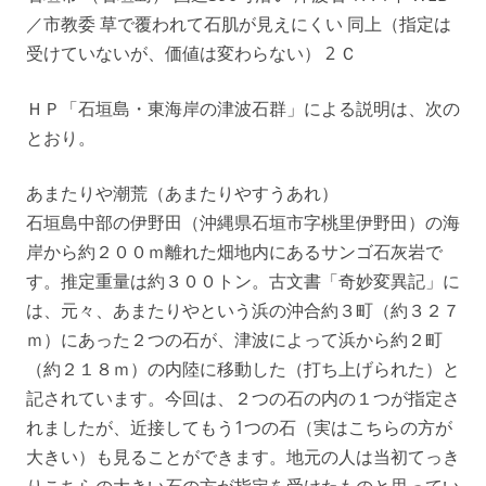
／市教委 草で覆われて石肌が見えにくい 同上（指定は
受けていないが、価値は変わらない） 2 Ｃ
ＨＰ「石垣島・東海岸の津波石群」による説明は、次の
とおり。
あまたりや潮荒（あまたりやすうあれ）
石垣島中部の伊野田（沖縄県石垣市字桃里伊野田）の海
岸から約２００ｍ離れた畑地内にあるサンゴ石灰岩で
す。推定重量は約３００トン。古文書「奇妙変異記」に
は、元々、あまたりやという浜の沖合約３町（約３２７
ｍ）にあった２つの石が、津波によって浜から約２町
（約２１８ｍ）の内陸に移動した（打ち上げられた）と
記されています。今回は、２つの石の内の１つが指定さ
れましたが、近接してもう1つの石（実はこちらの方が
大きい）も見ることができます。地元の人は当初てっき