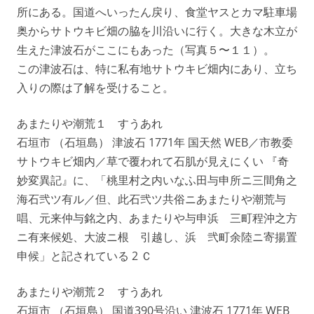
所にある。国道へいったん戻り、食堂ヤスとカマ駐車場
奥からサトウキビ畑の脇を川沿いに行く。大きな木立が
生えた津波石がここにもあった（写真５〜１１）。
この津波石は、特に私有地サトウキビ畑内にあり、立ち
入りの際は了解を受けること。
あまたりや潮荒１ すうあれ
石垣市 （石垣島） 津波石 1771年 国天然 WEB／市教委
サトウキビ畑内／草で覆われて石肌が見えにくい 『奇
妙変異記』に、「桃里村之内いなふ田与申所ニ三間角之
海石弐ツ有ル／但、此石弐ツ共俗ニあまたりや潮荒与
唱、元来仲与銘之内、あまたりや与申浜ゟ三町程沖之方
ニ有来候処、大波ニ根ゟ引越し、浜ゟ弐町余陸ニ寄揚置
申候」と記されている 2 Ｃ
あまたりや潮荒２ すうあれ
石垣市 （石垣島） 国道390号沿い 津波石 1771年 WEB