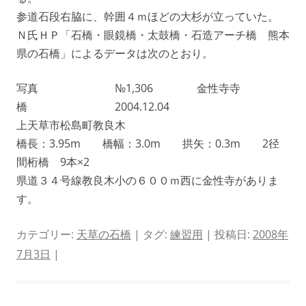
参道石段右脇に、幹囲４ｍほどの大杉が立っていた。
Ｎ氏ＨＰ「石橋・眼鏡橋・太鼓橋・石造アーチ橋 熊本
県の石橋」によるデータは次のとおり。
写真 №1,306 金性寺寺
橋 2004.12.04
上天草市松島町教良木
橋長：3.95m 橋幅：3.0m 拱矢：0.3m 2径
間桁橋 9本×2
県道３４号線教良木小の６００ｍ西に金性寺がありま
す。
カテゴリー:
天草の石橋
| タグ:
練習用
| 投稿日:
2008年
7月3日
|