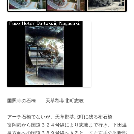
国照寺の石橋 天草郡苓北町志岐
アーチ石橋でないが、天草郡苓北町に残る桁石橋。
富岡港から国道３２４号線により志岐まで行き、下田温
泉方面への国道３８９号線へ入ると、すぐ左手の平野部