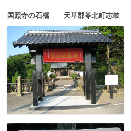
国照寺の石橋 天草郡苓北町志岐