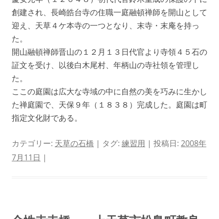
創建され、長崎皓台寺の住職一庭融頓禅師を開山として
迎え、天草４ケ本寺の一つとなり、末寺・末庵を持っ
た。
開山融頓禅師晋山の１２月１３日代官より寺領４５石の
証文を受け、以後白木尾村、年柄山の寺社領を管理し
た。
ここの庭園は広大な寺域の中に自然の美を巧みに生かし
た禅庭園で、天保９年（１８３８）完成した。庭園は町
指定文化財である。
カテゴリー:
天草の石橋
| タグ:
練習用
| 投稿日:
2008年
7月11日
|