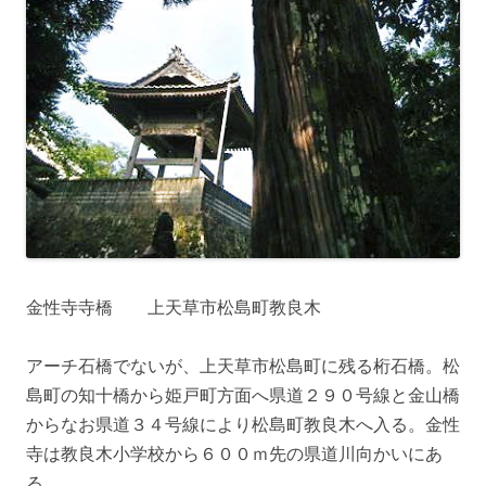
金性寺寺橋 上天草市松島町教良木
アーチ石橋でないが、上天草市松島町に残る桁石橋。松
島町の知十橋から姫戸町方面へ県道２９０号線と金山橋
からなお県道３４号線により松島町教良木へ入る。金性
寺は教良木小学校から６００ｍ先の県道川向かいにあ
る。