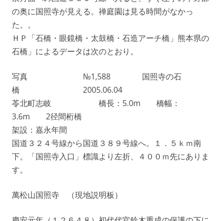
の奥に国照寺が見える。禅庭園は見る時間がなかっ
た。。
ＨＰ「石橋・眼鏡橋・太鼓橋・石造アーチ橋」熊本県の
石橋」によるデータは次のとおり。
写真 №1,588 国照寺の石
橋 2005.06.04
苓北町志岐 橋長：5.0m 橋幅：
3.6m 2径間桁橋
架設：嘉永年間
国道３２４号線から国道３８９号線へ。１．５ｋｍ南
下。「国照寺入口」標識より左折、４００ｍ先にありま
す。
萬松山国照寺 （現地説明板）
慶安元年（１２６４８）初代代官鈴木重成の保護の下に