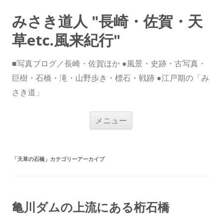
みさき道人 "長崎・佐賀・天
草etc.風来紀行"
■写真ブログ／長崎・佐賀ほか ●風景・史跡・古写真・
巨樹・石橋・滝・山野歩き・標石・戦跡 ●江戸期の「み
さき道」
コ
メニュー
ン
テ
ン
ツ
へ
ス
「
天草の石橋
」カテゴリーアーカイブ
キ
ッ
プ
亀川ダムの上流にある桁石橋