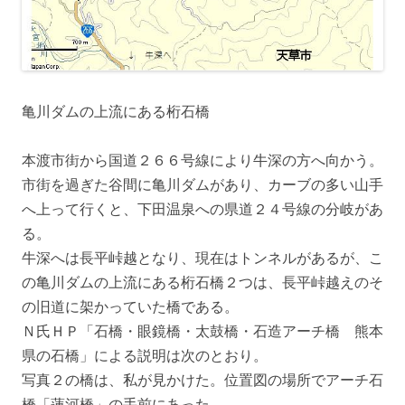
亀川ダムの上流にある桁石橋
本渡市街から国道２６６号線により牛深の方へ向かう。
市街を過ぎた谷間に亀川ダムがあり、カーブの多い山手
へ上って行くと、下田温泉への県道２４号線の分岐があ
る。
牛深へは長平峠越となり、現在はトンネルがあるが、こ
の亀川ダムの上流にある桁石橋２つは、長平峠越えのそ
の旧道に架かっていた橋である。
Ｎ氏ＨＰ「石橋・眼鏡橋・太鼓橋・石造アーチ橋 熊本
県の石橋」による説明は次のとおり。
写真２の橋は、私が見かけた。位置図の場所でアーチ石
橋「蓮河橋」の手前にあった。