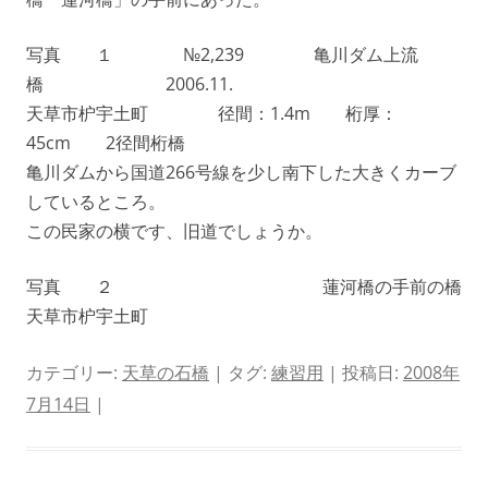
写真 １ №2,239 亀川ダム上流
橋 2006.11.
天草市枦宇土町 径間：1.4m 桁厚：
45cm 2径間桁橋
亀川ダムから国道266号線を少し南下した大きくカーブ
しているところ。
この民家の横です、旧道でしょうか。
写真 ２ 蓮河橋の手前の橋
天草市枦宇土町
カテゴリー:
天草の石橋
| タグ:
練習用
| 投稿日:
2008年
7月14日
|