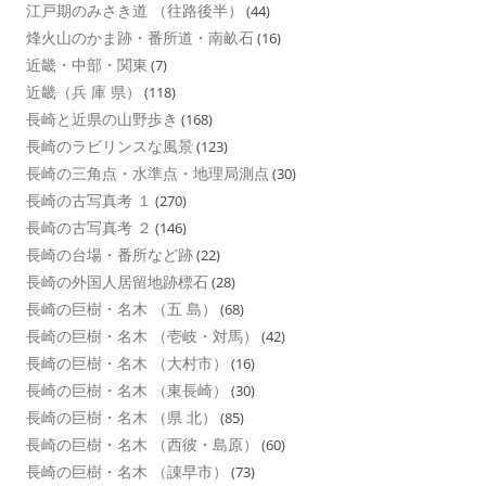
江戸期のみさき道 （往路後半）
(44)
烽火山のかま跡・番所道・南畝石
(16)
近畿・中部・関東
(7)
近畿（兵 庫 県）
(118)
長崎と近県の山野歩き
(168)
長崎のラビリンスな風景
(123)
長崎の三角点・水準点・地理局測点
(30)
長崎の古写真考 １
(270)
長崎の古写真考 ２
(146)
長崎の台場・番所など跡
(22)
長崎の外国人居留地跡標石
(28)
長崎の巨樹・名木 （五 島）
(68)
長崎の巨樹・名木 （壱岐・対馬）
(42)
長崎の巨樹・名木 （大村市）
(16)
長崎の巨樹・名木 （東長崎）
(30)
長崎の巨樹・名木 （県 北）
(85)
長崎の巨樹・名木 （西彼・島原）
(60)
長崎の巨樹・名木 （諌早市）
(73)