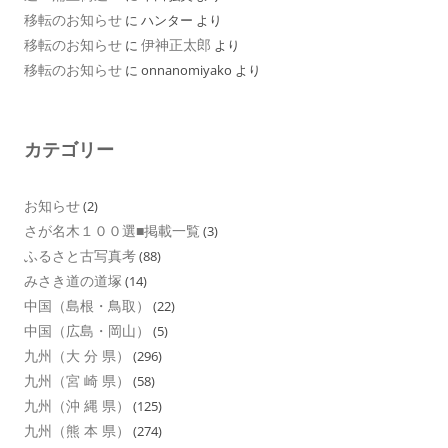
移転のお知らせ
に
ハンター
より
移転のお知らせ
伊神正太郎
に
より
移転のお知らせ
に
onnanomiyako
より
カテゴリー
お知らせ
(2)
さが名木１００選■掲載一覧
(3)
ふるさと古写真考
(88)
みさき道の道塚
(14)
中国（島根・鳥取）
(22)
中国（広島・岡山）
(5)
九州（大 分 県）
(296)
九州（宮 崎 県）
(58)
九州（沖 縄 県）
(125)
九州（熊 本 県）
(274)