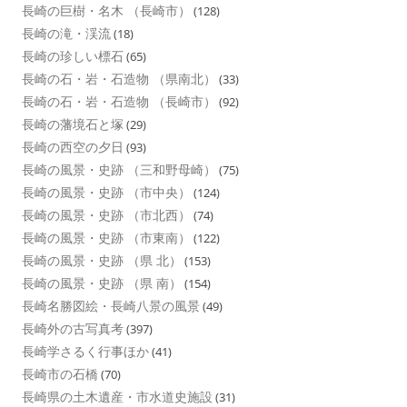
長崎の巨樹・名木 （長崎市）
(128)
長崎の滝・渓流
(18)
長崎の珍しい標石
(65)
長崎の石・岩・石造物 （県南北）
(33)
長崎の石・岩・石造物 （長崎市）
(92)
長崎の藩境石と塚
(29)
長崎の西空の夕日
(93)
長崎の風景・史跡 （三和野母崎）
(75)
長崎の風景・史跡 （市中央）
(124)
長崎の風景・史跡 （市北西）
(74)
長崎の風景・史跡 （市東南）
(122)
長崎の風景・史跡 （県 北）
(153)
長崎の風景・史跡 （県 南）
(154)
長崎名勝図絵・長崎八景の風景
(49)
長崎外の古写真考
(397)
長崎学さるく行事ほか
(41)
長崎市の石橋
(70)
長崎県の土木遺産・市水道史施設
(31)