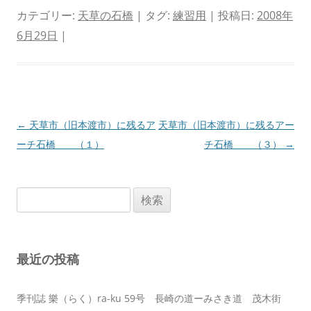
カテゴリー:
天草の石橋
| タグ:
練習用
| 投稿日:
2008年
6月29日
|
投
←
天草市（旧本渡市）に残るア
天草市（旧本渡市）に残るアー
稿
ーチ石橋 （１）
チ石橋 （３）
→
ナ
ビ
検
ゲ
索:
ー
シ
最近の投稿
ョ
ン
季刊誌 樂（らく）ra-ku 59号 長崎の道ーみさき道 茂木街