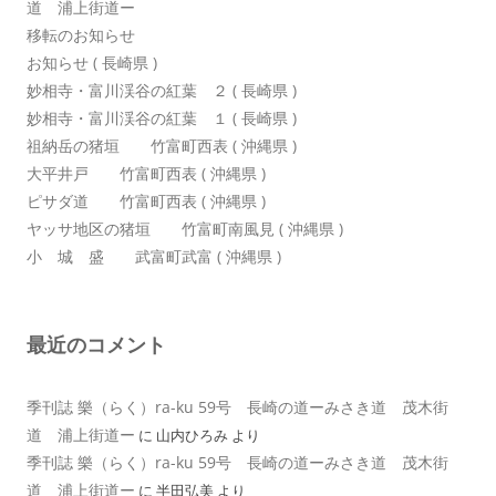
道 浦上街道ー
移転のお知らせ
お知らせ ( 長崎県 )
妙相寺・富川渓谷の紅葉 ２ ( 長崎県 )
妙相寺・富川渓谷の紅葉 １ ( 長崎県 )
祖納岳の猪垣 竹富町西表 ( 沖縄県 )
大平井戸 竹富町西表 ( 沖縄県 )
ピサダ道 竹富町西表 ( 沖縄県 )
ヤッサ地区の猪垣 竹富町南風見 ( 沖縄県 )
小 城 盛 武富町武富 ( 沖縄県 )
最近のコメント
季刊誌 樂（らく）ra-ku 59号 長崎の道ーみさき道 茂木街
道 浦上街道ー
に
山内ひろみ
より
季刊誌 樂（らく）ra-ku 59号 長崎の道ーみさき道 茂木街
道 浦上街道ー
に
半田弘美
より