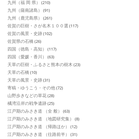
九州（福 岡 県）
(210)
九州（薩南諸島）
(91)
九州（鹿児島県）
(261)
佐賀の巨樹・さが名木１００選
(117)
佐賀の風景・史跡
(102)
佐賀県の石橋
(26)
四国（徳島・高知）
(117)
四国（愛媛・香川）
(63)
天草の巨樹・ふるさと熊本の樹木
(23)
天草の石橋
(10)
天草の風景・史跡
(31)
寄稿・ゆうこう・その他
(72)
山野歩きなどの草花
(28)
橘湾沿岸の戦争遺跡
(25)
江戸期のみさき道 （全 般）
(63)
江戸期のみさき道 （地図研究集）
(8)
江戸期のみさき道 （帰路ほか）
(12)
江戸期のみさき道 （往路前半）
(31)