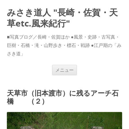
みさき道人 "長崎・佐賀・天
草etc.風来紀行"
■写真ブログ／長崎・佐賀ほか ●風景・史跡・古写真・
巨樹・石橋・滝・山野歩き・標石・戦跡 ●江戸期の「み
さき道」
コ
メニュー
ン
テ
ン
ツ
へ
天草市（旧本渡市）に残るアーチ石
ス
キ
橋 （２）
ッ
プ