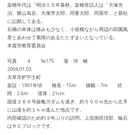
架橋年代は「明治１５年暮秋」架橋世話人は「大塚光
治、横山為吉、大塚芳太郎、同要太郎、同孫市」と親柱
に記銘してある。
石橋の本体は痛みも少なく、小規模ながら周辺の田園風
景とあわせて風情のあるたたずまいとなっている。
本渡市教育委員会
写真 ４ №175 蓮 河 橋
2004.01.03
天草市枦宇土町
架設：1901年頃 橋長：15m 橋幅：7m 径
間：2.6m 環厚：21cm
国道２６６号線亀川ダムを過ぎ、約５００ｍ先から左手
に山道を約１ｋｍ進んだ地点です。
内部確認のため約３年ぶりの訪問。上流側拱頂部、輪石
はＲＣブロックです。