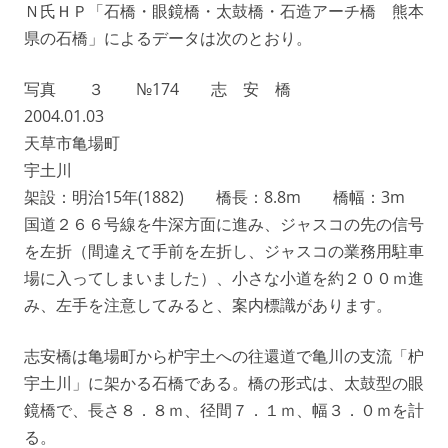
Ｎ氏ＨＰ「石橋・眼鏡橋・太鼓橋・石造アーチ橋 熊本
県の石橋」によるデータは次のとおり。
写真 ３ №174 志 安 橋
2004.01.03
天草市亀場町
宇土川
架設：明治15年(1882) 橋長：8.8m 橋幅：3m
国道２６６号線を牛深方面に進み、ジャスコの先の信号
を左折（間違えて手前を左折し、ジャスコの業務用駐車
場に入ってしまいました）、小さな小道を約２００ｍ進
み、左手を注意してみると、案内標識があります。
志安橋は亀場町から枦宇土への往還道で亀川の支流「枦
宇土川」に架かる石橋である。橋の形式は、太鼓型の眼
鏡橋で、長さ８．８ｍ、径間７．１ｍ、幅３．０ｍを計
る。