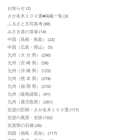
お知らせ
(2)
さが名木１００選■掲載一覧
(3)
ふるさと古写真考
(88)
みさき道の道塚
(14)
中国（島根・鳥取）
(22)
中国（広島・岡山）
(5)
九州（大 分 県）
(296)
九州（宮 崎 県）
(58)
九州（沖 縄 県）
(125)
九州（熊 本 県）
(274)
九州（福 岡 県）
(210)
九州（薩南諸島）
(91)
九州（鹿児島県）
(261)
佐賀の巨樹・さが名木１００選
(117)
佐賀の風景・史跡
(102)
佐賀県の石橋
(26)
四国（徳島・高知）
(117)