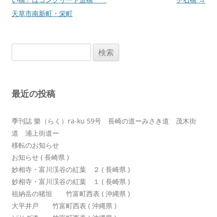
ナ
天草市南新町・栄町
ビ
ゲ
検
ー
索:
シ
ョ
最近の投稿
ン
季刊誌 樂（らく）ra-ku 59号 長崎の道ーみさき道 茂木街
道 浦上街道ー
移転のお知らせ
お知らせ ( 長崎県 )
妙相寺・富川渓谷の紅葉 ２ ( 長崎県 )
妙相寺・富川渓谷の紅葉 １ ( 長崎県 )
祖納岳の猪垣 竹富町西表 ( 沖縄県 )
大平井戸 竹富町西表 ( 沖縄県 )