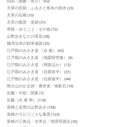
四国（愛媛・香川）
(63)
天草の巨樹・ふるさと熊本の樹木
(23)
天草の石橋
(10)
天草の風景・史跡
(31)
寄稿・ゆうこう・その他
(72)
山野歩きなどの草花
(28)
橘湾沿岸の戦争遺跡
(25)
江戸期のみさき道 （全 般）
(63)
江戸期のみさき道 （地図研究集）
(8)
江戸期のみさき道 （帰路ほか）
(12)
江戸期のみさき道 （往路前半）
(31)
江戸期のみさき道 （往路後半）
(44)
烽火山のかま跡・番所道・南畝石
(16)
近畿・中部・関東
(7)
近畿（兵 庫 県）
(118)
長崎と近県の山野歩き
(168)
長崎のラビリンスな風景
(123)
長崎の三角点・水準点・地理局測点
(30)