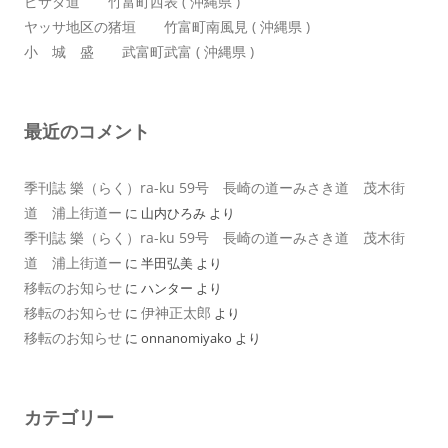
ピサダ道 竹富町西表 ( 沖縄県 )
ヤッサ地区の猪垣 竹富町南風見 ( 沖縄県 )
小 城 盛 武富町武富 ( 沖縄県 )
最近のコメント
季刊誌 樂（らく）ra-ku 59号 長崎の道ーみさき道 茂木街
道 浦上街道ー
に
山内ひろみ
より
季刊誌 樂（らく）ra-ku 59号 長崎の道ーみさき道 茂木街
道 浦上街道ー
に
半田弘美
より
移転のお知らせ
に
ハンター
より
移転のお知らせ
伊神正太郎
に
より
移転のお知らせ
に
onnanomiyako
より
カテゴリー