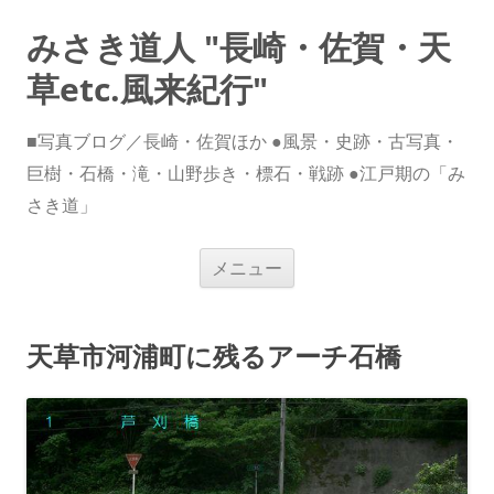
みさき道人 "長崎・佐賀・天
草etc.風来紀行"
■写真ブログ／長崎・佐賀ほか ●風景・史跡・古写真・
巨樹・石橋・滝・山野歩き・標石・戦跡 ●江戸期の「み
さき道」
コ
メニュー
ン
テ
ン
ツ
へ
天草市河浦町に残るアーチ石橋
ス
キ
ッ
プ