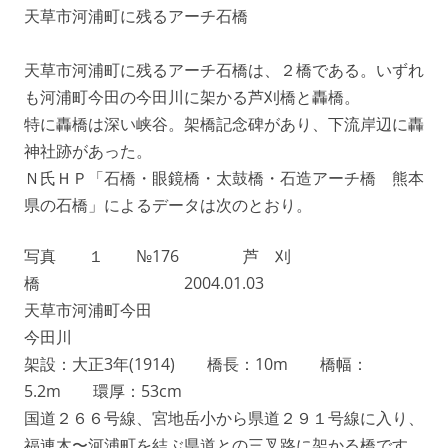
天草市河浦町に残るアーチ石橋
天草市河浦町に残るアーチ石橋は、２橋である。いずれ
も河浦町今田の今田川に架かる芦刈橋と轟橋。
特に轟橋は深い峡谷。架橋記念碑があり、下流岸辺に轟
神社跡があった。
Ｎ氏ＨＰ「石橋・眼鏡橋・太鼓橋・石造アーチ橋 熊本
県の石橋」によるデータは次のとおり。
写真 １ №176 芦 刈
橋 2004.01.03
天草市河浦町今田
今田川
架設：大正3年(1914) 橋長：10m 橋幅：
5.2m 環厚：53cm
国道２６６号線、宮地岳小から県道２９１号線に入り、
福連木〜河浦町を結ぶ県道との三叉路に架かる橋です。