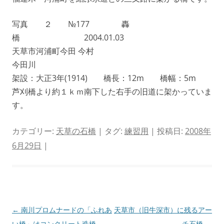
写真 ２ №177 轟
橋 2004.01.03
天草市河浦町今田 今村
今田川
架設：大正3年(1914) 橋長：12m 橋幅：5m
芦刈橋より約１ｋｍ南下した右手の旧道に架かっていま
す。
カテゴリー:
天草の石橋
| タグ:
練習用
| 投稿日:
2008年
6月29日
|
投
←
南川プロムナードの「ふれあ
天草市（旧牛深市）に残るアー
稿
い橋」はコンクリート造橋
チ石橋
→