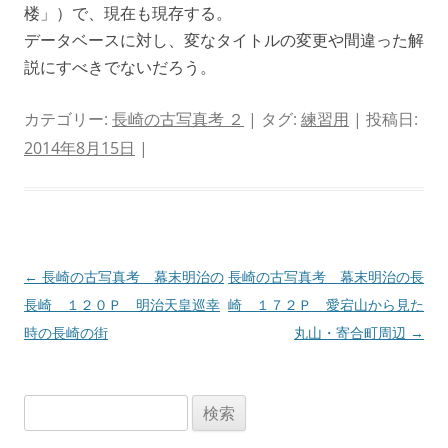
楼」）で、現在も現存する。
データベースに対し、変なタイトルの変更や間違った解
説にすべきでないだろう。
カテゴリー:
長崎の古写真考 ２
| タグ:
練習用
| 投稿日:
2014年8月15日
|
投
←
長崎の古写真考 幕末明治の
長崎の古写真考 幕末明治の長
稿
長崎 １２０Ｐ 明治天皇巡幸
崎 １７２Ｐ 愛宕山から見た
ナ
時の長崎の街
丸山・寄合町周辺
→
ビ
ゲ
検
ー
索:
シ