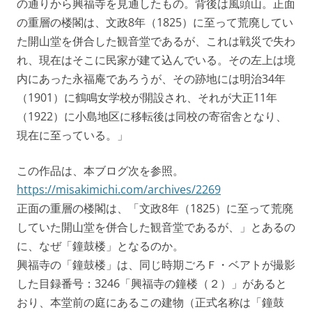
の通りから興福寺を見通したもの。背後は風頭山。正面
の重層の楼閣は、文政8年（1825）に至って荒廃してい
た開山堂を併合した観音堂であるが、これは戦災で失わ
れ、現在はそこに民家が建て込んでいる。その左上は境
内にあった永福庵であろうが、その跡地には明治34年
（1901）に鶴鳴女学校が開設され、それが大正11年
（1922）に小島地区に移転後は同校の寄宿舎となり、
現在に至っている。」
この作品は、本ブログ次を参照。
https://misakimichi.com/archives/2269
正面の重層の楼閣は、「文政8年（1825）に至って荒廃
していた開山堂を併合した観音堂であるが、」とあるの
に、なぜ「鐘鼓楼」となるのか。
興福寺の「鐘鼓楼」は、同じ時期ごろＦ・ベアトが撮影
した目録番号：3246「興福寺の鐘楼（２）」があると
おり、本堂前の庭にあるこの建物（正式名称は「鐘鼓