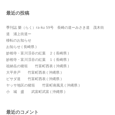
ョ
最近の投稿
ン
季刊誌 樂（らく）ra-ku 59号 長崎の道ーみさき道 茂木街
道 浦上街道ー
移転のお知らせ
お知らせ ( 長崎県 )
妙相寺・富川渓谷の紅葉 ２ ( 長崎県 )
妙相寺・富川渓谷の紅葉 １ ( 長崎県 )
祖納岳の猪垣 竹富町西表 ( 沖縄県 )
大平井戸 竹富町西表 ( 沖縄県 )
ピサダ道 竹富町西表 ( 沖縄県 )
ヤッサ地区の猪垣 竹富町南風見 ( 沖縄県 )
小 城 盛 武富町武富 ( 沖縄県 )
最近のコメント