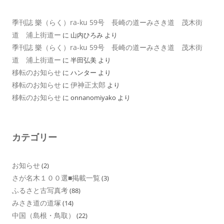
季刊誌 樂（らく）ra-ku 59号 長崎の道ーみさき道 茂木街
道 浦上街道ー
に
山内ひろみ
より
季刊誌 樂（らく）ra-ku 59号 長崎の道ーみさき道 茂木街
道 浦上街道ー
に
半田弘美
より
移転のお知らせ
に
ハンター
より
移転のお知らせ
伊神正太郎
に
より
移転のお知らせ
に
onnanomiyako
より
カテゴリー
お知らせ
(2)
さが名木１００選■掲載一覧
(3)
ふるさと古写真考
(88)
みさき道の道塚
(14)
中国（島根・鳥取）
(22)