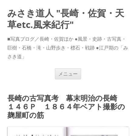
みさき道人 "長崎・佐賀・天
草etc.風来紀行"
■写真ブログ／長崎・佐賀ほか ●風景・史跡・古写真・
巨樹・石橋・滝・山野歩き・標石・戦跡 ●江戸期の「み
さき道」
コ
メニュー
ン
テ
ン
ツ
へ
長崎の古写真考 幕末明治の長崎
ス
キ
１４６Ｐ １８６４年ベアト撮影の
ッ
プ
麹屋町の筋