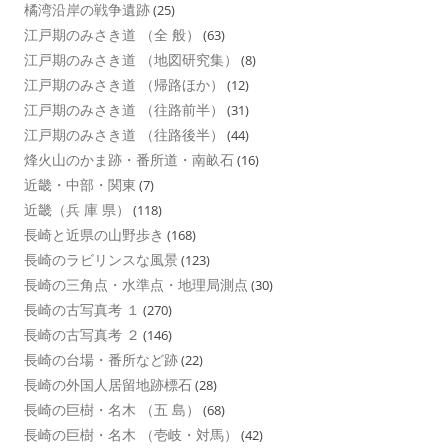
橘湾沿岸の戦争遺跡
(25)
江戸期のみさき道 （全 般）
(63)
江戸期のみさき道 （地図研究集）
(8)
江戸期のみさき道 （帰路ほか）
(12)
江戸期のみさき道 （往路前半）
(31)
江戸期のみさき道 （往路後半）
(44)
烽火山のかま跡・番所道・南畝石
(16)
近畿・中部・関東
(7)
近畿（兵 庫 県）
(118)
長崎と近県の山野歩き
(168)
長崎のラビリンスな風景
(123)
長崎の三角点・水準点・地理局測点
(30)
長崎の古写真考 １
(270)
長崎の古写真考 ２
(146)
長崎の台場・番所など跡
(22)
長崎の外国人居留地跡標石
(28)
長崎の巨樹・名木 （五 島）
(68)
長崎の巨樹・名木 （壱岐・対馬）
(42)