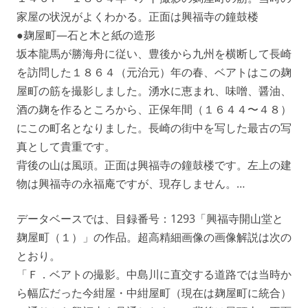
家屋の状況がよくわかる。正面は興福寺の鐘鼓楼
●麹屋町—石と木と紙の造形
坂本龍馬が勝海舟に従い、豊後から九州を横断して長崎
を訪問した１８６４（元治元）年の春、ベアトはこの麹
屋町の筋を撮影しました。湧水に恵まれ、味噌、醤油、
酒の麹を作るところから、正保年間（１６４４〜４８）
にこの町名となりました。長崎の街中を写した最古の写
真として貴重です。
背後の山は風頭。正面は興福寺の鐘鼓楼です。左上の建
物は興福寺の永福庵ですが、現存しません。…
データベースでは、目録番号：1293「興福寺開山堂と
麹屋町（１）」の作品。超高精細画像の画像解説は次の
とおり。
「Ｆ．ベアトの撮影。中島川に直交する道路では当時か
ら幅広だった今紺屋・中紺屋町（現在は麹屋町に統合）