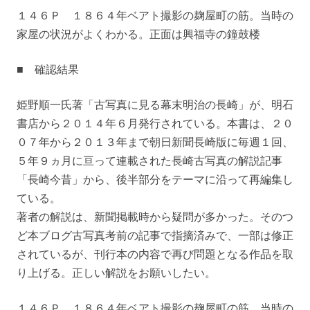
１４６Ｐ １８６４年ベアト撮影の麹屋町の筋。当時の
家屋の状況がよくわかる。正面は興福寺の鐘鼓楼
■ 確認結果
姫野順一氏著「古写真に見る幕末明治の長崎」が、明石
書店から２０１４年６月発行されている。本書は、２０
０７年から２０１３年まで朝日新聞長崎版に毎週１回、
５年９ヵ月に亘って連載された長崎古写真の解説記事
「長崎今昔」から、後半部分をテーマに沿って再編集し
ている。
著者の解説は、新聞掲載時から疑問が多かった。そのつ
ど本ブログ古写真考前の記事で指摘済みで、一部は修正
されているが、刊行本の内容で再び問題となる作品を取
り上げる。正しい解説をお願いしたい。
１４６Ｐ １８６４年ベアト撮影の麹屋町の筋。当時の