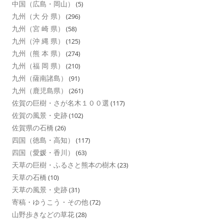
中国（広島・岡山）
(5)
九州（大 分 県）
(296)
九州（宮 崎 県）
(58)
九州（沖 縄 県）
(125)
九州（熊 本 県）
(274)
九州（福 岡 県）
(210)
九州（薩南諸島）
(91)
九州（鹿児島県）
(261)
佐賀の巨樹・さが名木１００選
(117)
佐賀の風景・史跡
(102)
佐賀県の石橋
(26)
四国（徳島・高知）
(117)
四国（愛媛・香川）
(63)
天草の巨樹・ふるさと熊本の樹木
(23)
天草の石橋
(10)
天草の風景・史跡
(31)
寄稿・ゆうこう・その他
(72)
山野歩きなどの草花
(28)