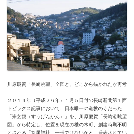
川原慶賀「長崎眺望」全図と、どこから描かれたか再考
２０１４年（平成２６年）１月５日付の長崎新聞第１面
トピックス記事において、日本唯一の道教の寺だった
「崇玄観（すうげんかん）」を、川原慶賀「長崎港眺望
図」から特定し、位置を現在の椎の木町、創建時期不明
とされる「丸尾神社」一帯ではないかと、発表されてい