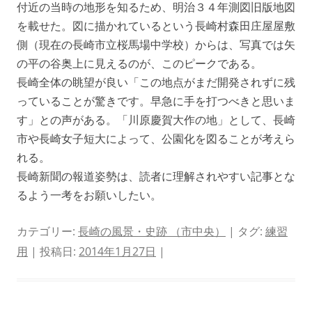
付近の当時の地形を知るため、明治３４年測図旧版地図
を載せた。図に描かれているという長崎村森田庄屋屋敷
側（現在の長崎市立桜馬場中学校）からは、写真では矢
の平の谷奥上に見えるのが、このピークである。
長崎全体の眺望が良い「この地点がまだ開発されずに残
っていることが驚きです。早急に手を打つべきと思いま
す」との声がある。「川原慶賀大作の地」として、長崎
市や長崎女子短大によって、公園化を図ることが考えら
れる。
長崎新聞の報道姿勢は、読者に理解されやすい記事とな
るよう一考をお願いしたい。
カテゴリー:
長崎の風景・史跡 （市中央）
| タグ:
練習
用
| 投稿日:
2014年1月27日
|