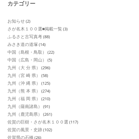
カテゴリー
お知らせ
(2)
さが名木１００選■掲載一覧
(3)
ふるさと古写真考
(88)
みさき道の道塚
(14)
中国（島根・鳥取）
(22)
中国（広島・岡山）
(5)
九州（大 分 県）
(296)
九州（宮 崎 県）
(58)
九州（沖 縄 県）
(125)
九州（熊 本 県）
(274)
九州（福 岡 県）
(210)
九州（薩南諸島）
(91)
九州（鹿児島県）
(261)
佐賀の巨樹・さが名木１００選
(117)
佐賀の風景・史跡
(102)
佐賀県の石橋
(26)