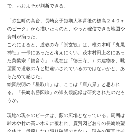
で、おおよそが判断できる。
「弥生町の高台、長崎女子短期大学背後の標高２４０ｍ
のピーク」から描いたものと、やっと確信できる地図や
資料が揃った。
これによると、道教の寺「崇玄観」は、椎の木町「丸尾
神社」一帯にあったと考えにくい。茂木村田上名にあっ
た黄檗宗「観音寺」（現在は「徳三寺」）の建物を、眺
望図で道教の寺と勘違いされているのではないかと、あ
らためて感じた。
絵図説明の「星取山」は、ここは「唐八景」と思われ
る。「長崎名勝図絵」の崇玄観記録は研究されたのだろ
うか。
現地の現在のピークは、藪の広場となっている。周囲は
雑木や竹の高い木立に覆われ、慶賀図どおりの長崎眺望
全体は、伐採しない限り確認できない。現在の写真はそ