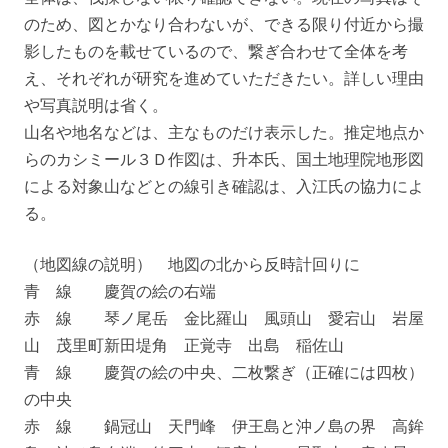
のため、図とかなり合わないが、できる限り付近から撮
影したものを載せているので、繋ぎ合わせて全体を考
え、それぞれが研究を進めていただきたい。詳しい理由
や写真説明は省く。
山名や地名などは、主なものだけ表示した。推定地点か
らのカシミール３Ｄ作図は、升本氏、国土地理院地形図
による対象山などとの線引き確認は、入江氏の協力によ
る。
（地図線の説明） 地図の北から反時計回りに
青 線 慶賀の絵の右端
赤 線 琴ノ尾岳 金比羅山 風頭山 愛宕山 岩屋
山 茂里町新田堤角 正覚寺 出島 稲佐山
青 線 慶賀の絵の中央、二枚繋ぎ（正確には四枚）
の中央
赤 線 鍋冠山 天門峰 伊王島と沖ノ島の界 高鉾