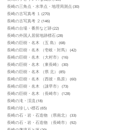
長崎の三角点・水準点・地理局測点
(30)
長崎の古写真考 １
(270)
長崎の古写真考 ２
(146)
長崎の台場・番所など跡
(22)
長崎の外国人居留地跡標石
(28)
長崎の巨樹・名木 （五 島）
(68)
長崎の巨樹・名木 （壱岐・対馬）
(42)
長崎の巨樹・名木 （大村市）
(16)
長崎の巨樹・名木 （東長崎）
(30)
長崎の巨樹・名木 （県 北）
(85)
長崎の巨樹・名木 （西彼・島原）
(60)
長崎の巨樹・名木 （諌早市）
(73)
長崎の巨樹・名木 （長崎市）
(128)
長崎の滝・渓流
(18)
長崎の珍しい標石
(65)
長崎の石・岩・石造物 （県南北）
(33)
長崎の石・岩・石造物 （長崎市）
(92)
長崎の藩境石と塚
(29)