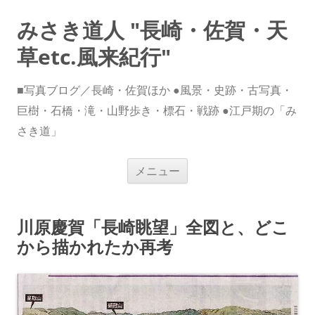
みさき道人 "長崎・佐賀・天
草etc.風来紀行"
■写真ブログ／長崎・佐賀ほか ●風景・史跡・古写真・
巨樹・石橋・滝・山野歩き・標石・戦跡 ●江戸期の「み
さき道」
コ
メニュー
ン
テ
ン
ツ
へ
川原慶賀「長崎眺望」全図と、どこ
ス
キ
から描かれたか再考
ッ
プ