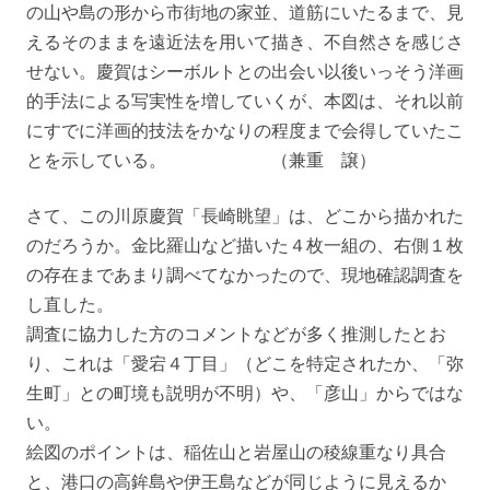
の山や島の形から市街地の家並、道筋にいたるまで、見
えるそのままを遠近法を用いて描き、不自然さを感じさ
せない。慶賀はシーボルトとの出会い以後いっそう洋画
的手法による写実性を増していくが、本図は、それ以前
にすでに洋画的技法をかなりの程度まで会得していたこ
とを示している。 （兼重 譲）
さて、この川原慶賀「長崎眺望」は、どこから描かれた
のだろうか。金比羅山など描いた４枚一組の、右側１枚
の存在まであまり調べてなかったので、現地確認調査を
し直した。
調査に協力した方のコメントなどが多く推測したとお
り、これは「愛宕４丁目」（どこを特定されたか、「弥
生町」との町境も説明が不明）や、「彦山」からではな
い。
絵図のポイントは、稲佐山と岩屋山の稜線重なり具合
と、港口の高鉾島や伊王島などが同じように見えるか