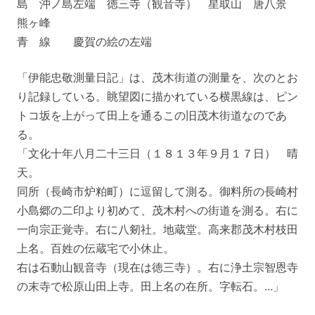
島 沖ノ島左端 徳三寺（観音寺） 星取山 唐八景
熊ヶ峰
青 線 慶賀の絵の左端
「伊能忠敬測量日記」は、茂木街道の測量を、次のとお
り記録している。眺望図に描かれている横黒線は、ピン
トコ坂を上がって田上を通るこの旧茂木街道なのであ
る。
「文化十年八月二十三日（１８１３年９月１７日） 晴
天。
同所（長崎市炉粕町）に逗留して測る。御料所の長崎村
小島郷の二印より初めて、茂木村への街道を測る。右に
一向宗正覚寺。右に八剱社。地蔵堂。高来郡茂木村枝田
上名。百姓の伝蔵宅で小休止。
右は石動山観音寺（現在は徳三寺）。右に浄土宗智恩寺
の末寺で松原山田上寺。田上名の在所。字転石。…」