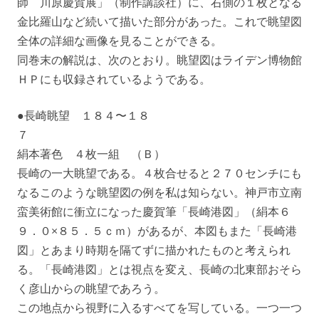
師 川原慶賀展」（制作講談社）に、右側の１枚となる
金比羅山など続いて描いた部分があった。これで眺望図
全体の詳細な画像を見ることができる。
同巻末の解説は、次のとおり。眺望図はライデン博物館
ＨＰにも収録されているようである。
●長崎眺望 １８４〜１８
７
絹本著色 ４枚一組 （Ｂ）
長崎の一大眺望である。４枚合せると２７０センチにも
なるこのような眺望図の例を私は知らない。神戸市立南
蛮美術館に衝立になった慶賀筆「長崎港図」（絹本６
９．０×８５．５ｃｍ）があるが、本図もまた「長崎港
図」とあまり時期を隔てずに描かれたものと考えられ
る。「長崎港図」とは視点を変え、長崎の北東部おそら
く彦山からの眺望であろう。
この地点から視野に入るすべてを写している。一つ一つ