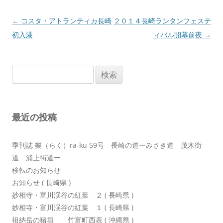
投
←
コスタ・アトランティカ長崎
２０１４長崎ランタンフェステ
稿
初入港
ィバル開幕前夜
→
ナ
ビ
検
ゲ
索:
ー
シ
最近の投稿
ョ
ン
季刊誌 樂（らく）ra-ku 59号 長崎の道ーみさき道 茂木街
道 浦上街道ー
移転のお知らせ
お知らせ ( 長崎県 )
妙相寺・富川渓谷の紅葉 ２ ( 長崎県 )
妙相寺・富川渓谷の紅葉 １ ( 長崎県 )
祖納岳の猪垣 竹富町西表 ( 沖縄県 )