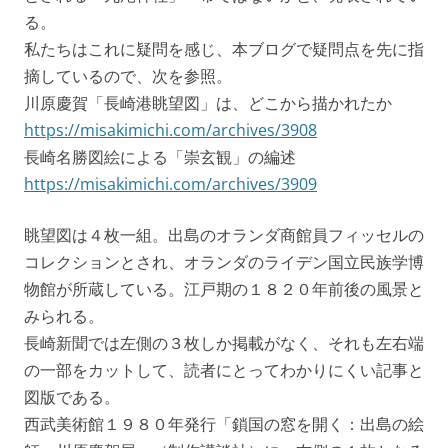
る。
私たちはこれに疑問を感じ、本ブログで疑問点を先に指
摘しているので、次を参照。
川原慶賀「長崎港眺望図」は、どこから描かれたか
https://misakimichi.com/archives/3908
長崎名勝図絵による「崇玄観」の編述
https://misakimichi.com/archives/3909
眺望図は４枚一組。出島のオランダ商館員フィッセルの
コレクションとされ、オランダのライデン国立民族学博
物館が所蔵している。江戸期の１８２０年前後の風景と
みられる。
長崎新聞では左側の３枚しか掲載がなく、それも左右端
の一部をカットして、読者にとってわかりにくい記事と
図版である。
西武美術館１９８０年発行「鎖国の窓を開く：出島の絵