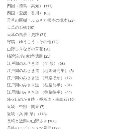
四国（徳島・高知）
(117)
四国（愛媛・香川）
(63)
天草の巨樹・ふるさと熊本の樹木
(23)
天草の石橋
(10)
天草の風景・史跡
(31)
寄稿・ゆうこう・その他
(72)
山野歩きなどの草花
(28)
橘湾沿岸の戦争遺跡
(25)
江戸期のみさき道 （全 般）
(63)
江戸期のみさき道 （地図研究集）
(8)
江戸期のみさき道 （帰路ほか）
(12)
江戸期のみさき道 （往路前半）
(31)
江戸期のみさき道 （往路後半）
(44)
烽火山のかま跡・番所道・南畝石
(16)
近畿・中部・関東
(7)
近畿（兵 庫 県）
(118)
長崎と近県の山野歩き
(168)
長崎のラビリンスな風景
(123)