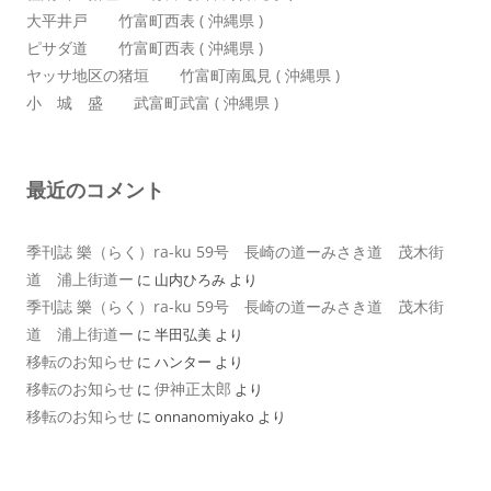
大平井戸 竹富町西表 ( 沖縄県 )
ピサダ道 竹富町西表 ( 沖縄県 )
ヤッサ地区の猪垣 竹富町南風見 ( 沖縄県 )
小 城 盛 武富町武富 ( 沖縄県 )
最近のコメント
季刊誌 樂（らく）ra-ku 59号 長崎の道ーみさき道 茂木街
道 浦上街道ー
に
山内ひろみ
より
季刊誌 樂（らく）ra-ku 59号 長崎の道ーみさき道 茂木街
道 浦上街道ー
に
半田弘美
より
移転のお知らせ
に
ハンター
より
移転のお知らせ
伊神正太郎
に
より
移転のお知らせ
に
onnanomiyako
より