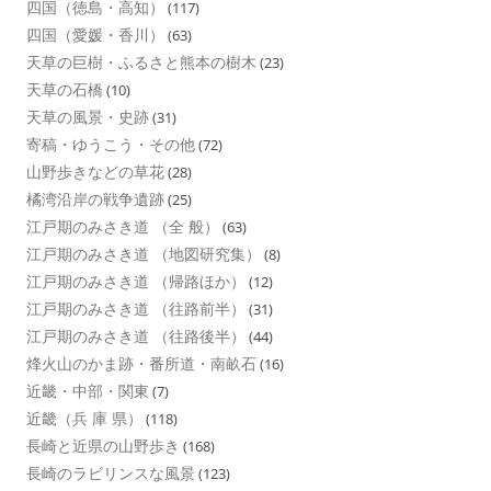
四国（徳島・高知）
(117)
四国（愛媛・香川）
(63)
天草の巨樹・ふるさと熊本の樹木
(23)
天草の石橋
(10)
天草の風景・史跡
(31)
寄稿・ゆうこう・その他
(72)
山野歩きなどの草花
(28)
橘湾沿岸の戦争遺跡
(25)
江戸期のみさき道 （全 般）
(63)
江戸期のみさき道 （地図研究集）
(8)
江戸期のみさき道 （帰路ほか）
(12)
江戸期のみさき道 （往路前半）
(31)
江戸期のみさき道 （往路後半）
(44)
烽火山のかま跡・番所道・南畝石
(16)
近畿・中部・関東
(7)
近畿（兵 庫 県）
(118)
長崎と近県の山野歩き
(168)
長崎のラビリンスな風景
(123)