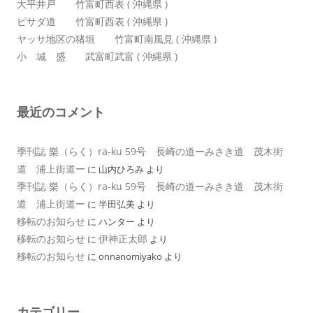
大平井戸 竹富町西表 ( 沖縄県 )
ピサダ道 竹富町西表 ( 沖縄県 )
ヤッサ地区の猪垣 竹富町南風見 ( 沖縄県 )
小 城 盛 武富町武富 ( 沖縄県 )
最近のコメント
季刊誌 樂（らく）ra-ku 59号 長崎の道ーみさき道 茂木街
道 浦上街道ー
に
山内ひろみ
より
季刊誌 樂（らく）ra-ku 59号 長崎の道ーみさき道 茂木街
道 浦上街道ー
に
半田弘美
より
移転のお知らせ
に
ハンター
より
移転のお知らせ
伊神正太郎
に
より
移転のお知らせ
に
onnanomiyako
より
カテゴリー