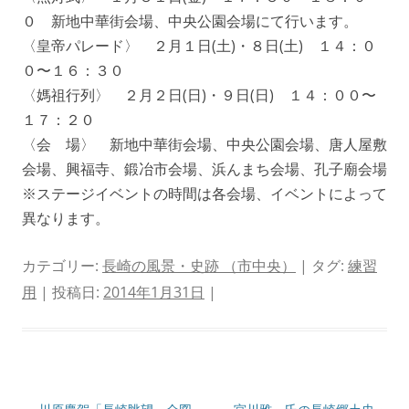
０ 新地中華街会場、中央公園会場にて行います。
〈皇帝パレード〉 ２月１日(土)・８日(土) １４：０
０〜１６：３０
〈媽祖行列〉 ２月２日(日)・９日(日) １４：００〜
１７：２０
〈会 場〉 新地中華街会場、中央公園会場、唐人屋敷
会場、興福寺、鍛冶市会場、浜んまち会場、孔子廟会場
※ステージイベントの時間は各会場、イベントによって
異なります。
カテゴリー:
長崎の風景・史跡 （市中央）
| タグ:
練習
用
| 投稿日:
2014年1月31日
|