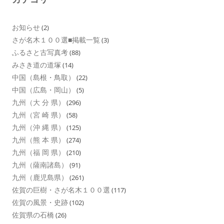
お知らせ
(2)
さが名木１００選■掲載一覧
(3)
ふるさと古写真考
(88)
みさき道の道塚
(14)
中国（島根・鳥取）
(22)
中国（広島・岡山）
(5)
九州（大 分 県）
(296)
九州（宮 崎 県）
(58)
九州（沖 縄 県）
(125)
九州（熊 本 県）
(274)
九州（福 岡 県）
(210)
九州（薩南諸島）
(91)
九州（鹿児島県）
(261)
佐賀の巨樹・さが名木１００選
(117)
佐賀の風景・史跡
(102)
佐賀県の石橋
(26)