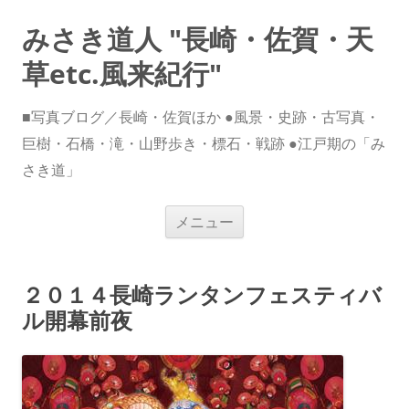
みさき道人 "長崎・佐賀・天
草etc.風来紀行"
■写真ブログ／長崎・佐賀ほか ●風景・史跡・古写真・
巨樹・石橋・滝・山野歩き・標石・戦跡 ●江戸期の「み
さき道」
コ
メニュー
ン
テ
ン
ツ
へ
２０１４長崎ランタンフェスティバ
ス
キ
ル開幕前夜
ッ
プ