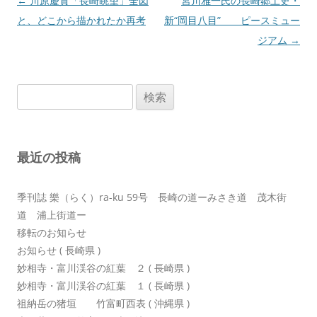
投
←
川原慶賀「長崎眺望」全図
宮川雅一氏の長崎郷土史・
稿
と、どこから描かれたか再考
新“岡目八目” ピースミュー
ナ
ジアム
→
ビ
ゲ
検
ー
索:
シ
ョ
最近の投稿
ン
季刊誌 樂（らく）ra-ku 59号 長崎の道ーみさき道 茂木街
道 浦上街道ー
移転のお知らせ
お知らせ ( 長崎県 )
妙相寺・富川渓谷の紅葉 ２ ( 長崎県 )
妙相寺・富川渓谷の紅葉 １ ( 長崎県 )
祖納岳の猪垣 竹富町西表 ( 沖縄県 )