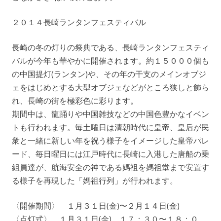
２０１４長崎ランタンフェスティバル
長崎の冬の灯りの祭典である、長崎ランタンフェスティ
バルが今年も華やかに開催されます。約１５０００個も
の中国提灯(ランタン)や、その年の干支のメインオブジ
ェをはじめとする大型オブジェなどがところ狭しと飾ら
れ、長崎の街を極彩色に彩ります。
期間中は、龍踊りや中国雑技などの中国色豊かなイベン
トも行われます。毎土曜日は清朝時代に皇帝、皇后が民
衆と一緒に新しい年を祝う様子をイメージした皇帝パレ
ード、毎日曜日には江戸時代に長崎に入港した唐船の乗
組員達が、航海安全の神である媽祖を媽祖堂まで安置す
る様子を再現した「媽祖行列」が行われます。
〈開催期間〉 １月３１日(金)〜２月１４日(金)
〈点灯式〉 １月３１日(金) １７：３０〜１８：０