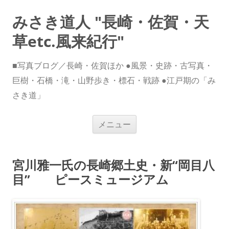
みさき道人 "長崎・佐賀・天
草etc.風来紀行"
■写真ブログ／長崎・佐賀ほか ●風景・史跡・古写真・
巨樹・石橋・滝・山野歩き・標石・戦跡 ●江戸期の「み
さき道」
コ
メニュー
ン
テ
ン
ツ
へ
宮川雅一氏の長崎郷土史・新“岡目八
ス
キ
目” ピースミュージアム
ッ
プ