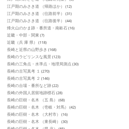
江戸期のみさき道 （帰路ほか）
(12)
江戸期のみさき道 （往路前半）
(31)
江戸期のみさき道 （往路後半）
(44)
烽火山のかま跡・番所道・南畝石
(16)
近畿・中部・関東
(7)
近畿（兵 庫 県）
(118)
長崎と近県の山野歩き
(168)
長崎のラビリンスな風景
(123)
長崎の三角点・水準点・地理局測点
(30)
長崎の古写真考 １
(270)
長崎の古写真考 ２
(146)
長崎の台場・番所など跡
(22)
長崎の外国人居留地跡標石
(28)
長崎の巨樹・名木 （五 島）
(68)
長崎の巨樹・名木 （壱岐・対馬）
(42)
長崎の巨樹・名木 （大村市）
(16)
長崎の巨樹・名木 （東長崎）
(30)
長崎の巨樹・名木 （県 北）
(85)