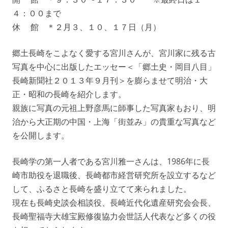
４：００まで
休 館 ＊２月３、１０、１７日（月）
郷土長崎をこよなく愛する宮川さんが、宮川家に残る古
写真を中心に出版したエッセー＜「郷土史・岡目八目」
長崎新聞社２０１３年９月刊＞を膨らませて明治・大
正・昭和の長崎を紹介します。
親族に写真の元祖上野彦馬に師事した写真家もおり、明
治から大正期の中国・上海「街並み」の貴重な写真など
を公開します。
長崎学の第一人者である宮川雅一さんは、1986年に長
崎市助役を退職後、長崎都市経営研究所を設立するなど
して、ふるさと長崎を盛り立てて来られました。
現在も長崎史談会相談役、長崎近代化遺産研究会会長、
長崎聖福寺大雄宝殿修復協力会世話人代表など多くの役