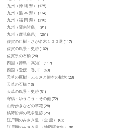
九州（沖 縄 県）
(125)
九州（熊 本 県）
(274)
九州（福 岡 県）
(210)
九州（薩南諸島）
(91)
九州（鹿児島県）
(261)
佐賀の巨樹・さが名木１００選
(117)
佐賀の風景・史跡
(102)
佐賀県の石橋
(26)
四国（徳島・高知）
(117)
四国（愛媛・香川）
(63)
天草の巨樹・ふるさと熊本の樹木
(23)
天草の石橋
(10)
天草の風景・史跡
(31)
寄稿・ゆうこう・その他
(72)
山野歩きなどの草花
(28)
橘湾沿岸の戦争遺跡
(25)
江戸期のみさき道 （全 般）
(63)
江戸期のみさき道 （地図研究集）
(8)