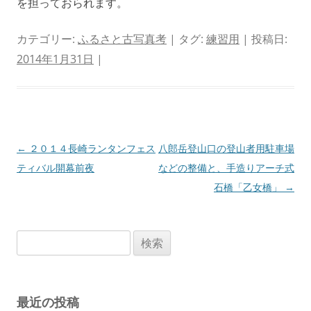
を担っておられます。
カテゴリー:
ふるさと古写真考
| タグ:
練習用
| 投稿日:
2014年1月31日
|
投
←
２０１４長崎ランタンフェス
八郎岳登山口の登山者用駐車場
稿
ティバル開幕前夜
などの整備と、手造りアーチ式
ナ
石橋「乙女橋」
→
ビ
ゲ
検
ー
索:
シ
ョ
最近の投稿
ン