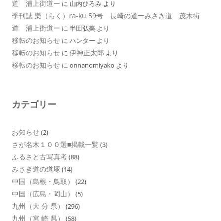
道 浦上街道ー
に
山内ひろみ
より
季刊誌 樂（らく）ra-ku 59号 長崎の道ーみさき道 茂木街
道 浦上街道ー
に
半田弘美
より
移転のお知らせ
に
ハンター
より
移転のお知らせ
伊神正太郎
に
より
移転のお知らせ
に
onnanomiyako
より
カテゴリー
お知らせ
(2)
さが名木１００選■掲載一覧
(3)
ふるさと古写真考
(88)
みさき道の道塚
(14)
中国（島根・鳥取）
(22)
中国（広島・岡山）
(5)
九州（大 分 県）
(296)
九州（宮 崎 県）
(58)