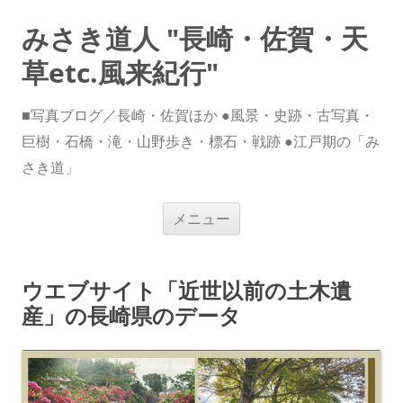
みさき道人 "長崎・佐賀・天
草etc.風来紀行"
■写真ブログ／長崎・佐賀ほか ●風景・史跡・古写真・
巨樹・石橋・滝・山野歩き・標石・戦跡 ●江戸期の「み
さき道」
コ
メニュー
ン
テ
ン
ツ
へ
ウエブサイト「近世以前の土木遺
ス
キ
産」の長崎県のデータ
ッ
プ