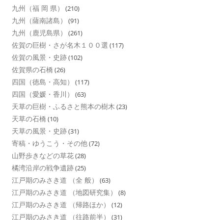
九州（福 岡 県）
(210)
九州（薩南諸島）
(91)
九州（鹿児島県）
(261)
佐賀の巨樹・さが名木１００選
(117)
佐賀の風景・史跡
(102)
佐賀県の石橋
(26)
四国（徳島・高知）
(117)
四国（愛媛・香川）
(63)
天草の巨樹・ふるさと熊本の樹木
(23)
天草の石橋
(10)
天草の風景・史跡
(31)
寄稿・ゆうこう・その他
(72)
山野歩きなどの草花
(28)
橘湾沿岸の戦争遺跡
(25)
江戸期のみさき道 （全 般）
(63)
江戸期のみさき道 （地図研究集）
(8)
江戸期のみさき道 （帰路ほか）
(12)
江戸期のみさき道 （往路前半）
(31)