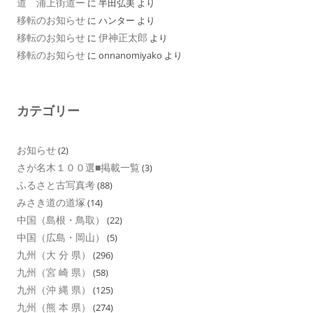
道 浦上街道ー
に
半田弘美
より
移転のお知らせ
に
ハンター
より
移転のお知らせ
伊神正太郎
に
より
移転のお知らせ
に
onnanomiyako
より
カテゴリー
お知らせ
(2)
さが名木１００選■掲載一覧
(3)
ふるさと古写真考
(88)
みさき道の道塚
(14)
中国（島根・鳥取）
(22)
中国（広島・岡山）
(5)
九州（大 分 県）
(296)
九州（宮 崎 県）
(58)
九州（沖 縄 県）
(125)
九州（熊 本 県）
(274)