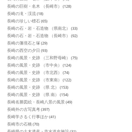
長崎の巨樹・名木 （長崎市）
(128)
長崎の滝・渓流
(18)
長崎の珍しい標石
(65)
長崎の石・岩・石造物 （県南北）
(33)
長崎の石・岩・石造物 （長崎市）
(92)
長崎の藩境石と塚
(29)
長崎の西空の夕日
(93)
長崎の風景・史跡 （三和野母崎）
(75)
長崎の風景・史跡 （市中央）
(124)
長崎の風景・史跡 （市北西）
(74)
長崎の風景・史跡 （市東南）
(122)
長崎の風景・史跡 （県 北）
(153)
長崎の風景・史跡 （県 南）
(154)
長崎名勝図絵・長崎八景の風景
(49)
長崎外の古写真考
(397)
長崎学さるく行事ほか
(41)
長崎市の石橋
(70)
長崎県の土木遺産・市水道史施設
(31)