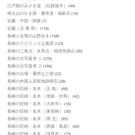
江戸期のみさき道 （往路後半）
(44)
烽火山のかま跡・番所道・南畝石
(16)
近畿・中部・関東
(7)
近畿（兵 庫 県）
(118)
長崎と近県の山野歩き
(168)
長崎のラビリンスな風景
(123)
長崎の三角点・水準点・地理局測点
(30)
長崎の古写真考 １
(270)
長崎の古写真考 ２
(146)
長崎の台場・番所など跡
(22)
長崎の外国人居留地跡標石
(28)
長崎の巨樹・名木 （五 島）
(68)
長崎の巨樹・名木 （壱岐・対馬）
(42)
長崎の巨樹・名木 （大村市）
(16)
長崎の巨樹・名木 （東長崎）
(30)
長崎の巨樹・名木 （県 北）
(85)
長崎の巨樹・名木 （西彼・島原）
(60)
長崎の巨樹・名木 （諌早市）
(73)