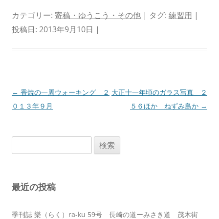
カテゴリー:
寄稿・ゆうこう・その他
| タグ:
練習用
|
投稿日:
2013年9月10日
|
投
←
香焼の一周ウォーキング ２
大正十一年頃のガラス写真 ２
稿
０１３年９月
５６ほか ねずみ島か
→
ナ
ビ
検
ゲ
索:
ー
シ
最近の投稿
ョ
ン
季刊誌 樂（らく）ra-ku 59号 長崎の道ーみさき道 茂木街