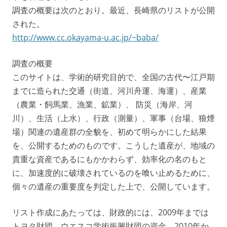
調査の概要は次のとおり。最近、長崎県のリストが公開
された。
http://www.cc.okayama-u.ac.jp/~baba/
調査の概要
このサイトは、学術的研究目的で、全国の古代〜江戸期
までに造られた交通（街道、河川舟運、海運）、産業
（農業・飼馬業、漁業、鉱業）、 防災（海岸、河
川）、生活（上水）、行政（測量）、軍事（台場、狼煙
場）関連の遺産群の全貌を、初めて明らかにした結果
を、公開するためのものです。こうした遺産が、地域の
貴重な資産であるにもかかわらず、効率化の名のもと
に、加速度的に破壊されているのを喰い止めるために、
個々の遺産の重要度を判定した上で、公開しています。
リスト作成にあたっては、財政的には、2009年までは
トヨタ財団、ウエスコ学術振興財団の資金、2010年か