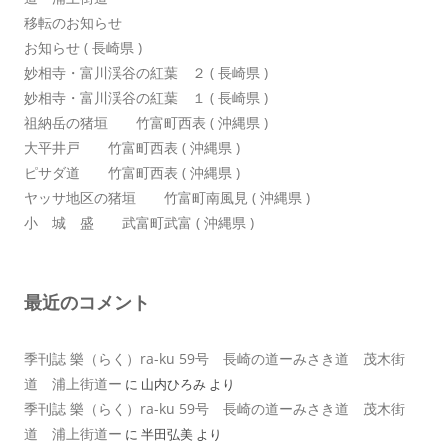
移転のお知らせ
お知らせ ( 長崎県 )
妙相寺・富川渓谷の紅葉 ２ ( 長崎県 )
妙相寺・富川渓谷の紅葉 １ ( 長崎県 )
祖納岳の猪垣 竹富町西表 ( 沖縄県 )
大平井戸 竹富町西表 ( 沖縄県 )
ピサダ道 竹富町西表 ( 沖縄県 )
ヤッサ地区の猪垣 竹富町南風見 ( 沖縄県 )
小 城 盛 武富町武富 ( 沖縄県 )
最近のコメント
季刊誌 樂（らく）ra-ku 59号 長崎の道ーみさき道 茂木街
道 浦上街道ー
に
山内ひろみ
より
季刊誌 樂（らく）ra-ku 59号 長崎の道ーみさき道 茂木街
道 浦上街道ー
に
半田弘美
より