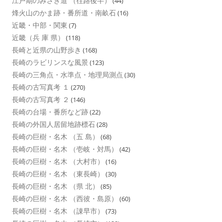
江戸期のみさき道 （往路後半）
(44)
烽火山のかま跡・番所道・南畝石
(16)
近畿・中部・関東
(7)
近畿（兵 庫 県）
(118)
長崎と近県の山野歩き
(168)
長崎のラビリンスな風景
(123)
長崎の三角点・水準点・地理局測点
(30)
長崎の古写真考 １
(270)
長崎の古写真考 ２
(146)
長崎の台場・番所など跡
(22)
長崎の外国人居留地跡標石
(28)
長崎の巨樹・名木 （五 島）
(68)
長崎の巨樹・名木 （壱岐・対馬）
(42)
長崎の巨樹・名木 （大村市）
(16)
長崎の巨樹・名木 （東長崎）
(30)
長崎の巨樹・名木 （県 北）
(85)
長崎の巨樹・名木 （西彼・島原）
(60)
長崎の巨樹・名木 （諌早市）
(73)