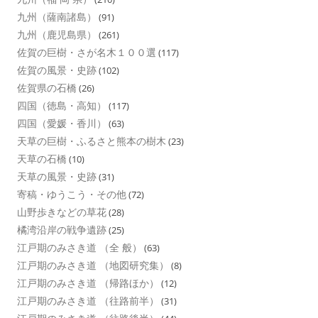
九州（薩南諸島）
(91)
九州（鹿児島県）
(261)
佐賀の巨樹・さが名木１００選
(117)
佐賀の風景・史跡
(102)
佐賀県の石橋
(26)
四国（徳島・高知）
(117)
四国（愛媛・香川）
(63)
天草の巨樹・ふるさと熊本の樹木
(23)
天草の石橋
(10)
天草の風景・史跡
(31)
寄稿・ゆうこう・その他
(72)
山野歩きなどの草花
(28)
橘湾沿岸の戦争遺跡
(25)
江戸期のみさき道 （全 般）
(63)
江戸期のみさき道 （地図研究集）
(8)
江戸期のみさき道 （帰路ほか）
(12)
江戸期のみさき道 （往路前半）
(31)