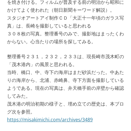
を焼き付ける。フィルムが普及する前の明治から昭和に
かけてよく使われた（朝日新聞キーワード解説）。
スタジオアートアイ制作ＣＤ「大正十一年頃のガラス写
真」は、長崎を撮影していると思われる
３０８枚の写真。整理番号のみで、撮影地はまったくわ
からない。心当たりの場所を探してみる。
整理番号２３１，２３２，２３３は、現長崎市茂木町の
「茂木港内」の風景と思われる。
当時、橋口、中、寺下の海岸はまだ砂浜だった。中あた
りの海岸から、北浦、赤崎鼻、寺下方面を撮影している
ようである。現在の写真は、弁天橋手前の岸壁から確認
してみた。
茂木港の明治初期の様子と、埋め立ての歴史は、本ブロ
グ次を参照。
https://misakimichi.com/archives/3489