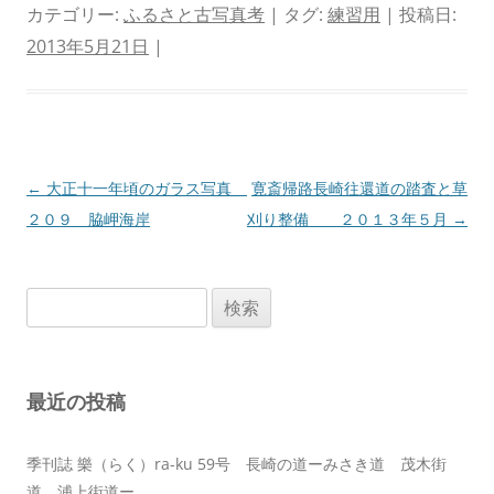
カテゴリー:
ふるさと古写真考
| タグ:
練習用
| 投稿日:
2013年5月21日
|
投
←
大正十一年頃のガラス写真
寛斎帰路長崎往還道の踏査と草
稿
２０９ 脇岬海岸
刈り整備 ２０１３年５月
→
ナ
ビ
検
ゲ
索:
ー
シ
最近の投稿
ョ
ン
季刊誌 樂（らく）ra-ku 59号 長崎の道ーみさき道 茂木街
道 浦上街道ー