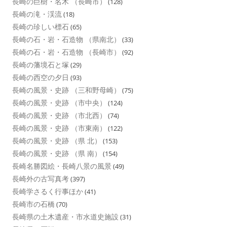
長崎の巨樹・名木 （長崎市）
(128)
長崎の滝・渓流
(18)
長崎の珍しい標石
(65)
長崎の石・岩・石造物 （県南北）
(33)
長崎の石・岩・石造物 （長崎市）
(92)
長崎の藩境石と塚
(29)
長崎の西空の夕日
(93)
長崎の風景・史跡 （三和野母崎）
(75)
長崎の風景・史跡 （市中央）
(124)
長崎の風景・史跡 （市北西）
(74)
長崎の風景・史跡 （市東南）
(122)
長崎の風景・史跡 （県 北）
(153)
長崎の風景・史跡 （県 南）
(154)
長崎名勝図絵・長崎八景の風景
(49)
長崎外の古写真考
(397)
長崎学さるく行事ほか
(41)
長崎市の石橋
(70)
長崎県の土木遺産・市水道史施設
(31)