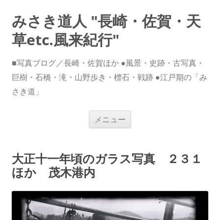
みさき道人 "長崎・佐賀・天
草etc.風来紀行"
■写真ブログ／長崎・佐賀ほか ●風景・史跡・古写真・
巨樹・石橋・滝・山野歩き・標石・戦跡 ●江戸期の「み
さき道」
コ
メニュー
ン
テ
ン
ツ
へ
大正十一年頃のガラス写真 ２３１
ス
キ
ほか 茂木港内
ッ
プ