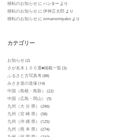
移転のお知らせ
に
ハンター
より
移転のお知らせ
伊神正太郎
に
より
移転のお知らせ
に
onnanomiyako
より
カテゴリー
お知らせ
(2)
さが名木１００選■掲載一覧
(3)
ふるさと古写真考
(88)
みさき道の道塚
(14)
中国（島根・鳥取）
(22)
中国（広島・岡山）
(5)
九州（大 分 県）
(296)
九州（宮 崎 県）
(58)
九州（沖 縄 県）
(125)
九州（熊 本 県）
(274)
九州（福 岡 県）
(210)