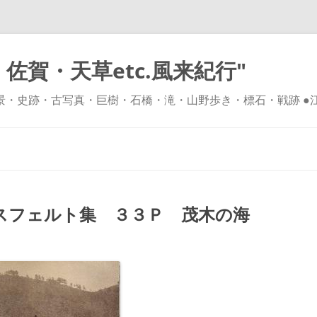
佐賀・天草etc.風来紀行"
風景・史跡・古写真・巨樹・石橋・滝・山野歩き・標石・戦跡 ●
コ
ン
テ
ン
ツ
へ
ス
キ
スフェルト集 ３３Ｐ 茂木の海
ッ
プ