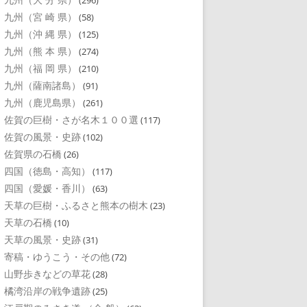
(296)
九州（宮 崎 県）
(58)
九州（沖 縄 県）
(125)
九州（熊 本 県）
(274)
九州（福 岡 県）
(210)
九州（薩南諸島）
(91)
九州（鹿児島県）
(261)
佐賀の巨樹・さが名木１００選
(117)
佐賀の風景・史跡
(102)
佐賀県の石橋
(26)
四国（徳島・高知）
(117)
四国（愛媛・香川）
(63)
天草の巨樹・ふるさと熊本の樹木
(23)
天草の石橋
(10)
天草の風景・史跡
(31)
寄稿・ゆうこう・その他
(72)
山野歩きなどの草花
(28)
橘湾沿岸の戦争遺跡
(25)