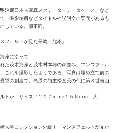
明治期日本古写真メタデータ・データベース」など
て、撮影場所などタイトルや説明文に疑問があるも
にしている。順不同。
スフェルトが見た長崎・熊本」
海岸に沿って
れた茂木海岸と茂木村本郷の家並み。マンスフェル
、これを撮影したようである。写真は埋め立て前の
寶譽の創建で、島原の領主松倉氏の代に第３世義山
ルトか サイズ／２０７ｍｍ×１５６ｍｍ 大
崎大学コレクション外編Ⅰ「マンスフェルトが見た