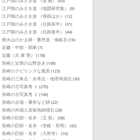
江戸期のみさき道 （全 般）
(63)
江戸期のみさき道 （地図研究集）
(8)
江戸期のみさき道 （帰路ほか）
(12)
江戸期のみさき道 （往路前半）
(31)
江戸期のみさき道 （往路後半）
(44)
烽火山のかま跡・番所道・南畝石
(16)
近畿・中部・関東
(7)
近畿（兵 庫 県）
(118)
長崎と近県の山野歩き
(168)
長崎のラビリンスな風景
(123)
長崎の三角点・水準点・地理局測点
(30)
長崎の古写真考 １
(270)
長崎の古写真考 ２
(146)
長崎の台場・番所など跡
(22)
長崎の外国人居留地跡標石
(28)
長崎の巨樹・名木 （五 島）
(68)
長崎の巨樹・名木 （壱岐・対馬）
(42)
長崎の巨樹・名木 （大村市）
(16)