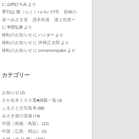
に
山内ひろみ
より
季刊誌 樂（らく）ra-ku 59号 長崎の
道ーみさき道 茂木街道 浦上街道ー
に
半田弘美
より
移転のお知らせ
に
ハンター
より
移転のお知らせ
伊神正太郎
に
より
移転のお知らせ
に
onnanomiyako
より
カテゴリー
お知らせ
(2)
さが名木１００選■掲載一覧
(3)
ふるさと古写真考
(88)
みさき道の道塚
(14)
中国（島根・鳥取）
(22)
中国（広島・岡山）
(5)
九州（大 分 県）