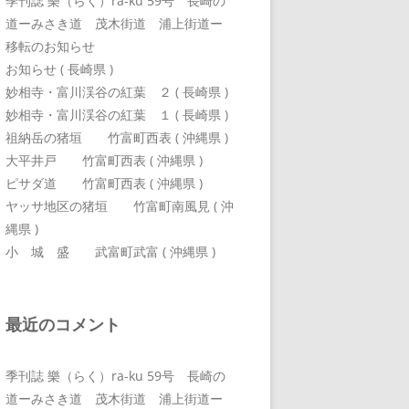
季刊誌 樂（らく）ra-ku 59号 長崎の
道ーみさき道 茂木街道 浦上街道ー
移転のお知らせ
お知らせ ( 長崎県 )
妙相寺・富川渓谷の紅葉 ２ ( 長崎県 )
妙相寺・富川渓谷の紅葉 １ ( 長崎県 )
祖納岳の猪垣 竹富町西表 ( 沖縄県 )
大平井戸 竹富町西表 ( 沖縄県 )
ピサダ道 竹富町西表 ( 沖縄県 )
ヤッサ地区の猪垣 竹富町南風見 ( 沖
縄県 )
小 城 盛 武富町武富 ( 沖縄県 )
最近のコメント
季刊誌 樂（らく）ra-ku 59号 長崎の
道ーみさき道 茂木街道 浦上街道ー