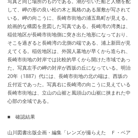
写真と同じ場所のものである。潮が引いた船と人物を配
して、岬の形の良い松の木と風格のある屋敷が写されて
いる。岬の向こうに、長崎市街地の浦五島町が見える。
絵画的な構図を意図した写真である。長崎湾の湾奥は、
稲佐地区が長崎市街地側に突き出た地形になっており、
そこを過ぎると長崎湾の北側の端である、浦上新田が見
えてくる。稲佐地区は、外国人墓地が早くから造られ、
長崎市街地の対岸では比較的早くから開けた市域であっ
た。写真左手の岬の対岸が西坂の丘になっている。明治
20年（1887）代には、長崎市街地の北の端は、西坂の
丘付近であった。写真右に長崎湾の向こうに見えている
長崎市街地は、立山の山裾と風頭山の山裾に挟まれた中
心部の全域である。
■ 確認結果
山川図書出版企画・編集「レンズが撮らえた Ｆ・ベア