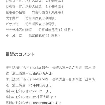
妙相寺・富川渓谷の紅葉 ２ ( 長崎県 )
妙相寺・富川渓谷の紅葉 １ ( 長崎県 )
祖納岳の猪垣 竹富町西表 ( 沖縄県 )
大平井戸 竹富町西表 ( 沖縄県 )
ピサダ道 竹富町西表 ( 沖縄県 )
ヤッサ地区の猪垣 竹富町南風見 ( 沖縄県 )
小 城 盛 武富町武富 ( 沖縄県 )
最近のコメント
季刊誌 樂（らく）ra-ku 59号 長崎の道ーみさき道 茂木街
道 浦上街道ー
に
山内ひろみ
より
季刊誌 樂（らく）ra-ku 59号 長崎の道ーみさき道 茂木街
道 浦上街道ー
に
半田弘美
より
移転のお知らせ
に
ハンター
より
移転のお知らせ
伊神正太郎
に
より
移転のお知らせ
に
onnanomiyako
より