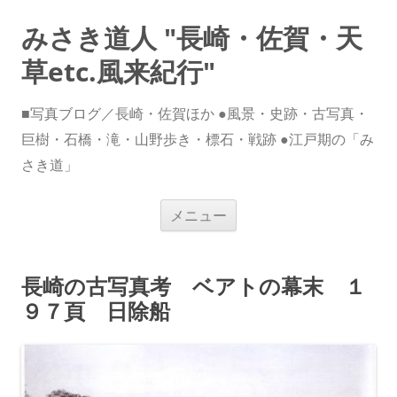
みさき道人 "長崎・佐賀・天
草etc.風来紀行"
■写真ブログ／長崎・佐賀ほか ●風景・史跡・古写真・
巨樹・石橋・滝・山野歩き・標石・戦跡 ●江戸期の「み
さき道」
コ
メニュー
ン
テ
ン
ツ
へ
長崎の古写真考 ベアトの幕末 １
ス
キ
９７頁 日除船
ッ
プ