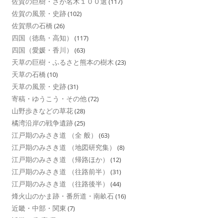
佐賀の巨樹・さが名木１００選
(117)
佐賀の風景・史跡
(102)
佐賀県の石橋
(26)
四国（徳島・高知）
(117)
四国（愛媛・香川）
(63)
天草の巨樹・ふるさと熊本の樹木
(23)
天草の石橋
(10)
天草の風景・史跡
(31)
寄稿・ゆうこう・その他
(72)
山野歩きなどの草花
(28)
橘湾沿岸の戦争遺跡
(25)
江戸期のみさき道 （全 般）
(63)
江戸期のみさき道 （地図研究集）
(8)
江戸期のみさき道 （帰路ほか）
(12)
江戸期のみさき道 （往路前半）
(31)
江戸期のみさき道 （往路後半）
(44)
烽火山のかま跡・番所道・南畝石
(16)
近畿・中部・関東
(7)