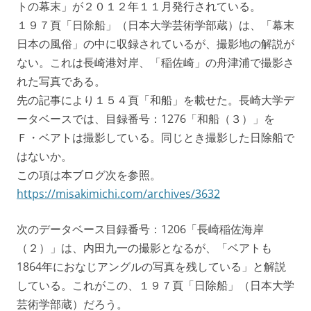
トの幕末」が２０１２年１１月発行されている。
１９７頁「日除船」（日本大学芸術学部蔵）は、「幕末
日本の風俗」の中に収録されているが、撮影地の解説が
ない。これは長崎港対岸、「稲佐崎」の舟津浦で撮影さ
れた写真である。
先の記事により１５４頁「和船」を載せた。長崎大学デ
ータベースでは、目録番号：1276「和船（３）」を
Ｆ・ベアトは撮影している。同じとき撮影した日除船で
はないか。
この項は本ブログ次を参照。
https://misakimichi.com/archives/3632
次のデータベース目録番号：1206「長崎稲佐海岸
（２）」は、内田九一の撮影となるが、「ベアトも
1864年におなじアングルの写真を残している」と解説
している。これがこの、１９７頁「日除船」（日本大学
芸術学部蔵）だろう。