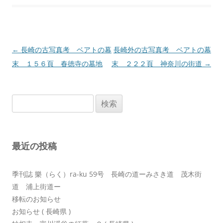
投
←
長崎の古写真考 ベアトの幕
長崎外の古写真考 ベアトの幕
稿
末 １５６頁 春徳寺の墓地
末 ２２２頁 神奈川の街道
→
ナ
ビ
検
ゲ
索:
ー
シ
最近の投稿
ョ
ン
季刊誌 樂（らく）ra-ku 59号 長崎の道ーみさき道 茂木街
道 浦上街道ー
移転のお知らせ
お知らせ ( 長崎県 )