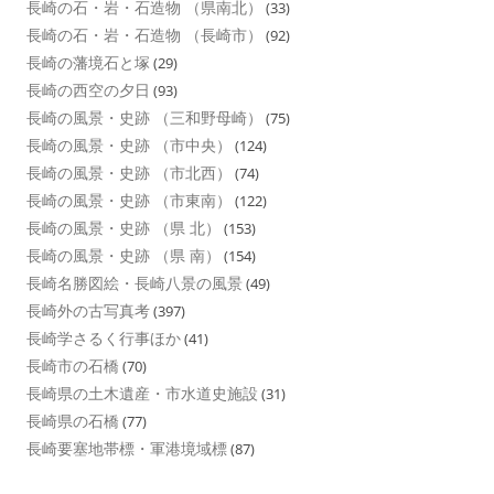
長崎の石・岩・石造物 （県南北）
(33)
長崎の石・岩・石造物 （長崎市）
(92)
長崎の藩境石と塚
(29)
長崎の西空の夕日
(93)
長崎の風景・史跡 （三和野母崎）
(75)
長崎の風景・史跡 （市中央）
(124)
長崎の風景・史跡 （市北西）
(74)
長崎の風景・史跡 （市東南）
(122)
長崎の風景・史跡 （県 北）
(153)
長崎の風景・史跡 （県 南）
(154)
長崎名勝図絵・長崎八景の風景
(49)
長崎外の古写真考
(397)
長崎学さるく行事ほか
(41)
長崎市の石橋
(70)
長崎県の土木遺産・市水道史施設
(31)
長崎県の石橋
(77)
長崎要塞地帯標・軍港境域標
(87)