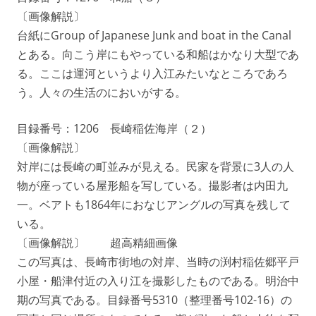
〔画像解説〕
台紙にGroup of Japanese Junk and boat in the Canal
とある。向こう岸にもやっている和船はかなり大型であ
る。ここは運河というより入江みたいなところであろ
う。人々の生活のにおいがする。
目録番号：1206 長崎稲佐海岸（２）
〔画像解説〕
対岸には長崎の町並みが見える。民家を背景に3人の人
物が座っている屋形船を写している。撮影者は内田九
一。ベアトも1864年におなじアングルの写真を残して
いる。
〔画像解説〕 超高精細画像
この写真は、長崎市街地の対岸、当時の渕村稲佐郷平戸
小屋・船津付近の入り江を撮影したものである。明治中
期の写真である。目録番号5310（整理番号102-16）の