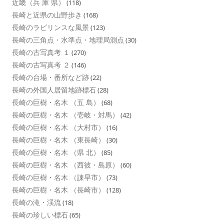
近畿（兵 庫 県）
(118)
長崎と近県の山野歩き
(168)
長崎のラビリンスな風景
(123)
長崎の三角点・水準点・地理局測点
(30)
長崎の古写真考 １
(270)
長崎の古写真考 ２
(146)
長崎の台場・番所など跡
(22)
長崎の外国人居留地跡標石
(28)
長崎の巨樹・名木 （五 島）
(68)
長崎の巨樹・名木 （壱岐・対馬）
(42)
長崎の巨樹・名木 （大村市）
(16)
長崎の巨樹・名木 （東長崎）
(30)
長崎の巨樹・名木 （県 北）
(85)
長崎の巨樹・名木 （西彼・島原）
(60)
長崎の巨樹・名木 （諌早市）
(73)
長崎の巨樹・名木 （長崎市）
(128)
長崎の滝・渓流
(18)
長崎の珍しい標石
(65)