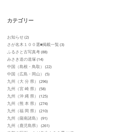
カテゴリー
お知らせ
(2)
さが名木１００選■掲載一覧
(3)
ふるさと古写真考
(88)
みさき道の道塚
(14)
中国（島根・鳥取）
(22)
中国（広島・岡山）
(5)
九州（大 分 県）
(296)
九州（宮 崎 県）
(58)
九州（沖 縄 県）
(125)
九州（熊 本 県）
(274)
九州（福 岡 県）
(210)
九州（薩南諸島）
(91)
九州（鹿児島県）
(261)