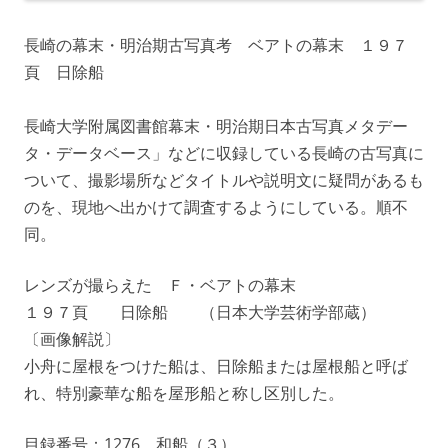
長崎の幕末・明治期古写真考 ベアトの幕末 １９７
頁 日除船
長崎大学附属図書館幕末・明治期日本古写真メタデー
タ・データベース」などに収録している長崎の古写真に
ついて、撮影場所などタイトルや説明文に疑問があるも
のを、現地へ出かけて調査するようにしている。順不
同。
レンズが撮らえた Ｆ・ベアトの幕末
１９７頁 日除船 （日本大学芸術学部蔵）
〔画像解説〕
小舟に屋根をつけた船は、日除船または屋根船と呼ば
れ、特別豪華な船を屋形船と称し区別した。
目録番号：1276 和船（３）