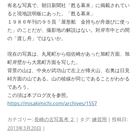
有名な写真で、朝日新聞社「甦る幕末」に掲載されてい
ると現地説明板にあった。「甦る幕末」
１９８６年刊の９５頁「屋形船 金持ちが舟遊びに使っ
た」のことだが、撮影地の解説はない。対岸市中との間
の「渡し舟」ではないか。
現在の写真は、丸尾町から稲佐崎があった旭町方面、旭
町岸壁から大黒町方面を写した。
背景の山は、中央が武功山で左上が烽火山、右奥は日見
峠方面の山である。山の稜線が同じであることがわかる
であろう。
この項は本ブログ次を参照。
https://misakimichi.com/archives/1557
カテゴリー:
長崎の古写真考 ２
| タグ:
練習用
| 投稿日:
2013年3月20日
|