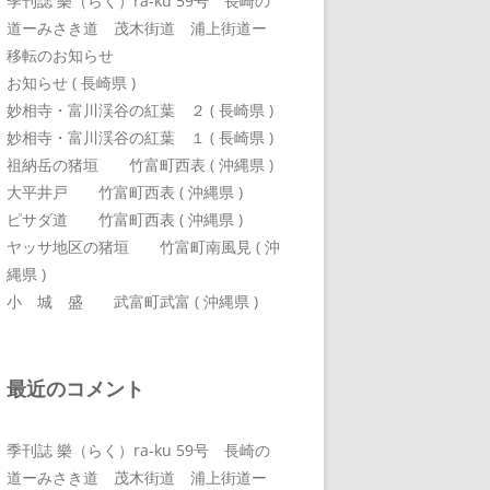
季刊誌 樂（らく）ra-ku 59号 長崎の
道ーみさき道 茂木街道 浦上街道ー
移転のお知らせ
お知らせ ( 長崎県 )
妙相寺・富川渓谷の紅葉 ２ ( 長崎県 )
妙相寺・富川渓谷の紅葉 １ ( 長崎県 )
祖納岳の猪垣 竹富町西表 ( 沖縄県 )
大平井戸 竹富町西表 ( 沖縄県 )
ピサダ道 竹富町西表 ( 沖縄県 )
ヤッサ地区の猪垣 竹富町南風見 ( 沖
縄県 )
小 城 盛 武富町武富 ( 沖縄県 )
最近のコメント
季刊誌 樂（らく）ra-ku 59号 長崎の
道ーみさき道 茂木街道 浦上街道ー