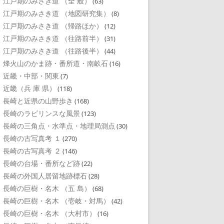
江戸期のみさき道 （全 般）
(63)
江戸期のみさき道 （地図研究集）
(8)
江戸期のみさき道 （帰路ほか）
(12)
江戸期のみさき道 （往路前半）
(31)
江戸期のみさき道 （往路後半）
(44)
烽火山のかま跡・番所道・南畝石
(16)
近畿・中部・関東
(7)
近畿（兵 庫 県）
(118)
長崎と近県の山野歩き
(168)
長崎のラビリンスな風景
(123)
長崎の三角点・水準点・地理局測点
(30)
長崎の古写真考 １
(270)
長崎の古写真考 ２
(146)
長崎の台場・番所など跡
(22)
長崎の外国人居留地跡標石
(28)
長崎の巨樹・名木 （五 島）
(68)
長崎の巨樹・名木 （壱岐・対馬）
(42)
長崎の巨樹・名木 （大村市）
(16)