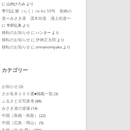
に
山内ひろみ
より
季刊誌 樂（らく）ra-ku 59号 長崎の
道ーみさき道 茂木街道 浦上街道ー
に
半田弘美
より
移転のお知らせ
に
ハンター
より
移転のお知らせ
伊神正太郎
に
より
移転のお知らせ
に
onnanomiyako
より
カテゴリー
お知らせ
(2)
さが名木１００選■掲載一覧
(3)
ふるさと古写真考
(88)
みさき道の道塚
(14)
中国（島根・鳥取）
(22)
中国（広島・岡山）
(5)
九州（大 分 県）