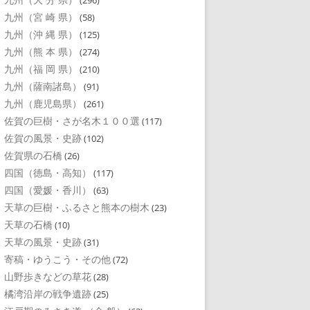
(296)
九州（宮 崎 県）
(58)
九州（沖 縄 県）
(125)
九州（熊 本 県）
(274)
九州（福 岡 県）
(210)
九州（薩南諸島）
(91)
九州（鹿児島県）
(261)
佐賀の巨樹・さが名木１００選
(117)
佐賀の風景・史跡
(102)
佐賀県の石橋
(26)
四国（徳島・高知）
(117)
四国（愛媛・香川）
(63)
天草の巨樹・ふるさと熊本の樹木
(23)
天草の石橋
(10)
天草の風景・史跡
(31)
寄稿・ゆうこう・その他
(72)
山野歩きなどの草花
(28)
橘湾沿岸の戦争遺跡
(25)