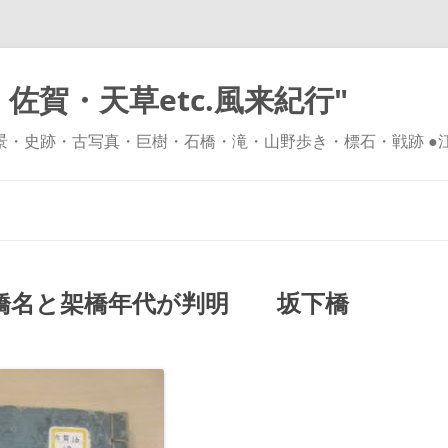
佐賀・天草etc.風来紀行"
風景・史跡・古写真・巨樹・石橋・滝・山野歩き・標石・戦跡 ●
コ
ン
テ
ン
ツ
へ
ス
キ
橋名と架橋年代が判明 坂下橋
ッ
プ