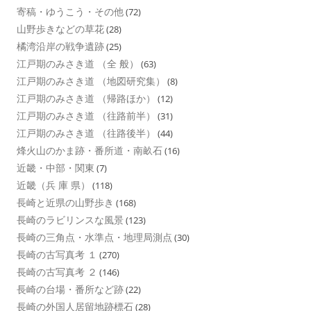
寄稿・ゆうこう・その他
(72)
山野歩きなどの草花
(28)
橘湾沿岸の戦争遺跡
(25)
江戸期のみさき道 （全 般）
(63)
江戸期のみさき道 （地図研究集）
(8)
江戸期のみさき道 （帰路ほか）
(12)
江戸期のみさき道 （往路前半）
(31)
江戸期のみさき道 （往路後半）
(44)
烽火山のかま跡・番所道・南畝石
(16)
近畿・中部・関東
(7)
近畿（兵 庫 県）
(118)
長崎と近県の山野歩き
(168)
長崎のラビリンスな風景
(123)
長崎の三角点・水準点・地理局測点
(30)
長崎の古写真考 １
(270)
長崎の古写真考 ２
(146)
長崎の台場・番所など跡
(22)
長崎の外国人居留地跡標石
(28)