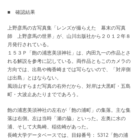
■ 確認結果
上野彦馬の古写真集「レンズが撮らえた 幕末の写真
師 上野彦馬の世界」が、山川出版社から２０１２年８
月発行されている。
１５３Ｐ「飽の浦恵美須神社」は、内田九一の作品とさ
れる解説を参考に記している。両作品ともこのカメラの
方向では、出島や梅香崎までは写らないので、「対岸側
は出島」とはならない。
風頭山すらまだ写真の右外だから、対岸は大黒町・五島
町・大波止あたりまでであろう。
飽の浦恵美須神社の左右が「飽の浦町」の集落。主な集
落は右側。左は当時「瀬の脇」といった。左奥に水の
浦、そして大鳥崎、稲佐崎があった。
長崎大学データベースでは、目録番号： 5312「飽の浦