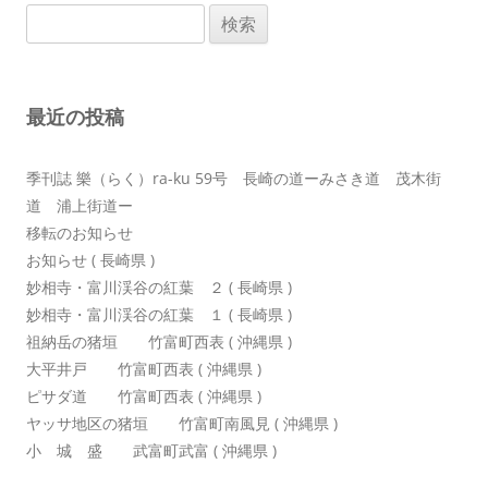
検
ゲ
索:
ー
シ
最近の投稿
ョ
ン
季刊誌 樂（らく）ra-ku 59号 長崎の道ーみさき道 茂木街
道 浦上街道ー
移転のお知らせ
お知らせ ( 長崎県 )
妙相寺・富川渓谷の紅葉 ２ ( 長崎県 )
妙相寺・富川渓谷の紅葉 １ ( 長崎県 )
祖納岳の猪垣 竹富町西表 ( 沖縄県 )
大平井戸 竹富町西表 ( 沖縄県 )
ピサダ道 竹富町西表 ( 沖縄県 )
ヤッサ地区の猪垣 竹富町南風見 ( 沖縄県 )
小 城 盛 武富町武富 ( 沖縄県 )