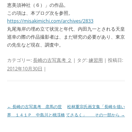
恵美須神社（６）」の作品。
この項は、本ブログ次を参照。
https://misakimichi.com/archives/2833
丸尾海岸の埋め立て状況と年代、内田九一とされる天皇
巡幸の際の作品撮影者は、まだ研究の必要があり、東京
の先生など現在、調査中。
カテゴリー:
長崎の古写真考 ２
| タグ:
練習用
| 投稿日:
2012年10月30日
|
投
←
長崎の古写真考 彦馬の世
松林重宗氏画文集「長崎を描い
稿
界 １４１Ｐ 中島川と桃渓橋
てさるく」 その一部から
→
ナ
ビ