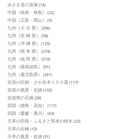
みさき道の道塚
(14)
中国（島根・鳥取）
(22)
中国（広島・岡山）
(5)
九州（大 分 県）
(296)
九州（宮 崎 県）
(58)
九州（沖 縄 県）
(125)
九州（熊 本 県）
(274)
九州（福 岡 県）
(210)
九州（薩南諸島）
(91)
九州（鹿児島県）
(261)
佐賀の巨樹・さが名木１００選
(117)
佐賀の風景・史跡
(102)
佐賀県の石橋
(26)
四国（徳島・高知）
(117)
四国（愛媛・香川）
(63)
天草の巨樹・ふるさと熊本の樹木
(23)
天草の石橋
(10)
天草の風景・史跡
(31)