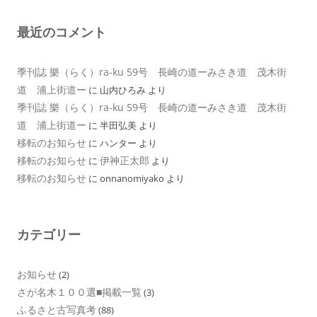
最近のコメント
季刊誌 樂（らく）ra-ku 59号 長崎の道ーみさき道 茂木街
道 浦上街道ー
に
山内ひろみ
より
季刊誌 樂（らく）ra-ku 59号 長崎の道ーみさき道 茂木街
道 浦上街道ー
に
半田弘美
より
移転のお知らせ
に
ハンター
より
移転のお知らせ
伊神正太郎
に
より
移転のお知らせ
に
onnanomiyako
より
カテゴリー
お知らせ
(2)
さが名木１００選■掲載一覧
(3)
ふるさと古写真考
(88)