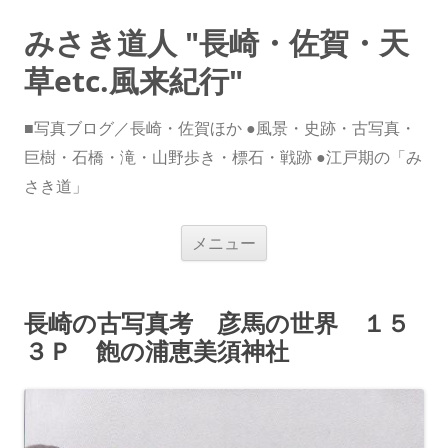
みさき道人 "長崎・佐賀・天
草etc.風来紀行"
■写真ブログ／長崎・佐賀ほか ●風景・史跡・古写真・
巨樹・石橋・滝・山野歩き・標石・戦跡 ●江戸期の「み
さき道」
コ
メニュー
ン
テ
ン
ツ
へ
長崎の古写真考 彦馬の世界 １５
ス
キ
３Ｐ 飽の浦恵美須神社
ッ
プ