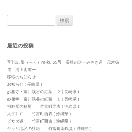
ナ
ビ
検
ゲ
索:
ー
シ
最近の投稿
ョ
ン
季刊誌 樂（らく）ra-ku 59号 長崎の道ーみさき道 茂木街
道 浦上街道ー
移転のお知らせ
お知らせ ( 長崎県 )
妙相寺・富川渓谷の紅葉 ２ ( 長崎県 )
妙相寺・富川渓谷の紅葉 １ ( 長崎県 )
祖納岳の猪垣 竹富町西表 ( 沖縄県 )
大平井戸 竹富町西表 ( 沖縄県 )
ピサダ道 竹富町西表 ( 沖縄県 )
ヤッサ地区の猪垣 竹富町南風見 ( 沖縄県 )