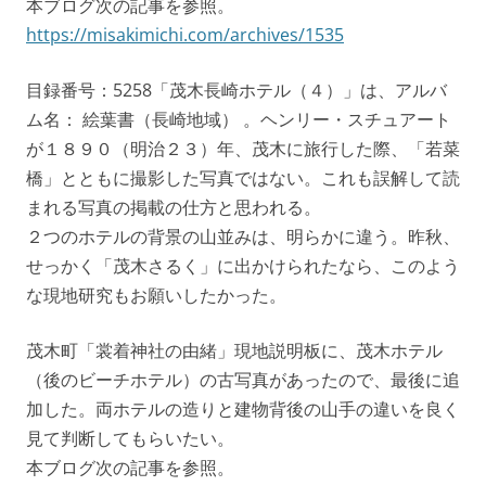
本ブログ次の記事を参照。
https://misakimichi.com/archives/1535
目録番号：5258「茂木長崎ホテル（４）」は、アルバ
ム名： 絵葉書（長崎地域） 。ヘンリー・スチュアート
が１８９０（明治２３）年、茂木に旅行した際、「若菜
橋」とともに撮影した写真ではない。これも誤解して読
まれる写真の掲載の仕方と思われる。
２つのホテルの背景の山並みは、明らかに違う。昨秋、
せっかく「茂木さるく」に出かけられたなら、このよう
な現地研究もお願いしたかった。
茂木町「裳着神社の由緒」現地説明板に、茂木ホテル
（後のビーチホテル）の古写真があったので、最後に追
加した。両ホテルの造りと建物背後の山手の違いを良く
見て判断してもらいたい。
本ブログ次の記事を参照。