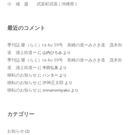
小 城 盛 武富町武富 ( 沖縄県 )
最近のコメント
季刊誌 樂（らく）ra-ku 59号 長崎の道ーみさき道 茂木街
道 浦上街道ー
に
山内ひろみ
より
季刊誌 樂（らく）ra-ku 59号 長崎の道ーみさき道 茂木街
道 浦上街道ー
に
半田弘美
より
移転のお知らせ
に
ハンター
より
移転のお知らせ
伊神正太郎
に
より
移転のお知らせ
に
onnanomiyako
より
カテゴリー
お知らせ
(2)