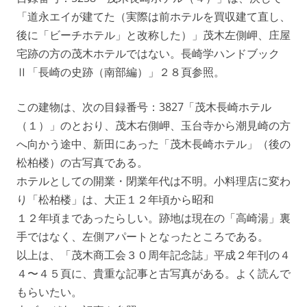
「道永エイが建てた（実際は前ホテルを買収建て直し、
後に「ビーチホテル」と改称した）」茂木左側岬、庄屋
宅跡の方の茂木ホテルではない。長崎学ハンドブック
Ⅱ「長崎の史跡（南部編）」２８頁参照。
この建物は、次の目録番号：3827「茂木長崎ホテル
（１）」のとおり、茂木右側岬、玉台寺から潮見崎の方
へ向かう途中、新田にあった「茂木長崎ホテル」（後の
松柏楼）の古写真である。
ホテルとしての開業・閉業年代は不明。小料理店に変わ
り「松柏楼」は、大正１２年頃から昭和
１２年頃まであったらしい。跡地は現在の「高崎湯」裏
手ではなく、左側アパートとなったところである。
以上は、「茂木商工会３０周年記念誌」平成２年刊の４
４〜４５頁に、貴重な記事と古写真がある。よく読んで
もらいたい。