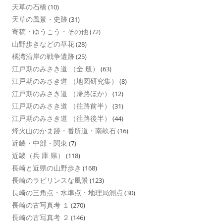
天草の石橋
(10)
天草の風景・史跡
(31)
寄稿・ゆうこう・その他
(72)
山野歩きなどの草花
(28)
橘湾沿岸の戦争遺跡
(25)
江戸期のみさき道 （全 般）
(63)
江戸期のみさき道 （地図研究集）
(8)
江戸期のみさき道 （帰路ほか）
(12)
江戸期のみさき道 （往路前半）
(31)
江戸期のみさき道 （往路後半）
(44)
烽火山のかま跡・番所道・南畝石
(16)
近畿・中部・関東
(7)
近畿（兵 庫 県）
(118)
長崎と近県の山野歩き
(168)
長崎のラビリンスな風景
(123)
長崎の三角点・水準点・地理局測点
(30)
長崎の古写真考 １
(270)
長崎の古写真考 ２
(146)