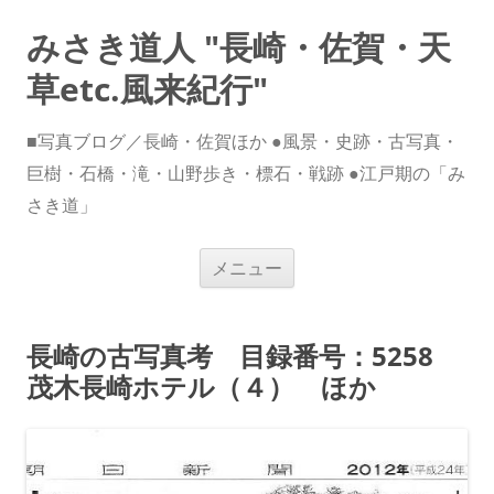
みさき道人 "長崎・佐賀・天
草etc.風来紀行"
■写真ブログ／長崎・佐賀ほか ●風景・史跡・古写真・
巨樹・石橋・滝・山野歩き・標石・戦跡 ●江戸期の「み
さき道」
コ
メニュー
ン
テ
ン
ツ
へ
長崎の古写真考 目録番号：5258
ス
キ
茂木長崎ホテル（４） ほか
ッ
プ