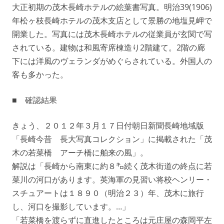
大正初期の茂木長崎ホテルの絵葉書写真。明治39(1906)
年松ヶ枝長崎ホテルの茂木支店として景勝の地塩見岬で
開業した。写真には茂木長崎ホテルの従業員が玄関で写
されている。建物は和風寄席棟造り2階建て。2階の廊
下には洋風のヴェランダがめぐらされている。外国人の
客も多かった。
■ 確認結果
きょう、２０１２年３月１７日付朝日新聞長崎地域版
「長崎今昔 長大写真コレクション」に掲載された「茂
木の若菜橋 アーチ橋に舶来の風」。
解説は「長崎から南東に約８㌔続く茂木街道の終点に若
菜川の河口があります。英海軍の見習い将校ヘンリー・
スチュアートは１８９０（明治２３）年、茂木に旅行
し、河口を撮影しています。…」
「若菜橋を渡らずに直進したところは元庄屋の森岡平左