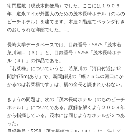
衛門屋敷（現茂木郵便局）でした。ここには１９０６
年、道永エイが外国人のための茂木長崎ホテル（のちの
ビーチホテル）を建てます。木造２階建てベランダ付き
のおしゃれな洋館でした。…」
長崎大学データベースでは、目録番号：5875「茂木若
菜川河口（３）」と、目録番号：5258「茂木長崎ホテ
ル（４）」の作品である。
「若菜橋」についていうと、若菜川の「河口付近は42
間(約75m)あり」で、新聞解説の「幅７５㍍の河口にか
かるのは若菜橋です」は、橋の全長と読まれかねない。
きょうの問題は、次の「茂木長崎ホテル（のちのビーチ
ホテル）」についてである。誤解を解くよう２００８年
から指摘している。茂木には同じようなホテルが２つあ
った。
目録番号：5258「茂木長崎ホテル（４）」は、決して