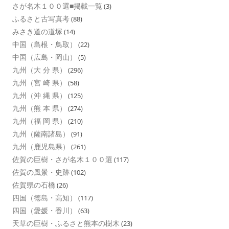
さが名木１００選■掲載一覧
(3)
ふるさと古写真考
(88)
みさき道の道塚
(14)
中国（島根・鳥取）
(22)
中国（広島・岡山）
(5)
九州（大 分 県）
(296)
九州（宮 崎 県）
(58)
九州（沖 縄 県）
(125)
九州（熊 本 県）
(274)
九州（福 岡 県）
(210)
九州（薩南諸島）
(91)
九州（鹿児島県）
(261)
佐賀の巨樹・さが名木１００選
(117)
佐賀の風景・史跡
(102)
佐賀県の石橋
(26)
四国（徳島・高知）
(117)
四国（愛媛・香川）
(63)
天草の巨樹・ふるさと熊本の樹木
(23)