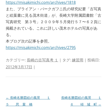
https://misakimichi.com/archives/1818
また、ブライアン・バークガフニ氏の研究紀要「古写真
と絵葉書に見る茂木街道」が、長崎大学附属図書館「古
写真研究 第３号」２００９年５月発行５７〜６２頁に
掲載されている。これに詳しい茂木ホテルの写真があ
る。
本ブログ次の記事を参照。
https://misakimichi.com/archives/2795
カテゴリー:
長崎の古写真考 １
| タグ:
練習用
| 投稿日:
2012年3月17日
|
投
←
長崎名勝図絵の風景 １
長崎名勝図絵の風景 １
稿
５ 思 案 橋
６ 傾 城 町
→