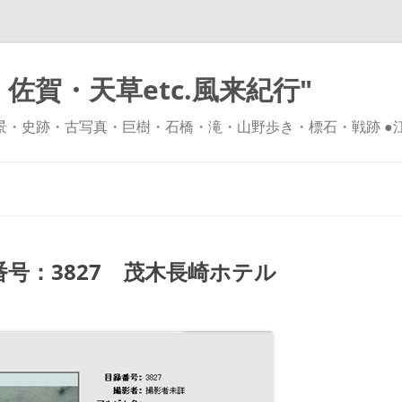
佐賀・天草etc.風来紀行"
風景・史跡・古写真・巨樹・石橋・滝・山野歩き・標石・戦跡 ●
コ
ン
テ
ン
ツ
へ
ス
キ
号：3827 茂木長崎ホテル
ッ
プ