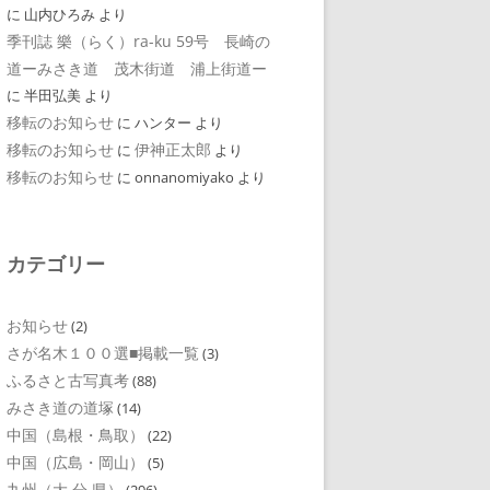
に
山内ひろみ
より
季刊誌 樂（らく）ra-ku 59号 長崎の
道ーみさき道 茂木街道 浦上街道ー
に
半田弘美
より
移転のお知らせ
に
ハンター
より
移転のお知らせ
伊神正太郎
に
より
移転のお知らせ
に
onnanomiyako
より
カテゴリー
お知らせ
(2)
さが名木１００選■掲載一覧
(3)
ふるさと古写真考
(88)
みさき道の道塚
(14)
中国（島根・鳥取）
(22)
中国（広島・岡山）
(5)
九州（大 分 県）