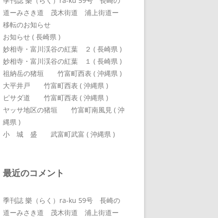
季刊誌 樂（らく）ra-ku 59号 長崎の
道ーみさき道 茂木街道 浦上街道ー
移転のお知らせ
お知らせ ( 長崎県 )
妙相寺・富川渓谷の紅葉 ２ ( 長崎県 )
妙相寺・富川渓谷の紅葉 １ ( 長崎県 )
祖納岳の猪垣 竹富町西表 ( 沖縄県 )
大平井戸 竹富町西表 ( 沖縄県 )
ピサダ道 竹富町西表 ( 沖縄県 )
ヤッサ地区の猪垣 竹富町南風見 ( 沖
縄県 )
小 城 盛 武富町武富 ( 沖縄県 )
最近のコメント
季刊誌 樂（らく）ra-ku 59号 長崎の
道ーみさき道 茂木街道 浦上街道ー