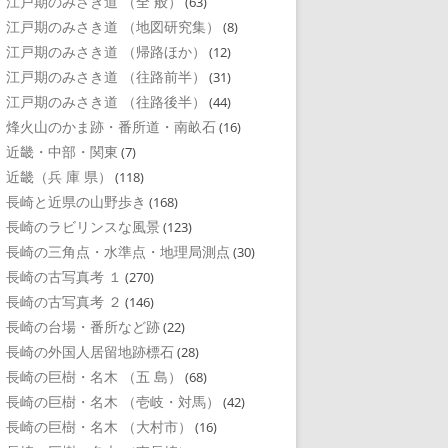
江戸期のみさき道 （全 般）
(63)
江戸期のみさき道 （地図研究集）
(8)
江戸期のみさき道 （帰路ほか）
(12)
江戸期のみさき道 （往路前半）
(31)
江戸期のみさき道 （往路後半）
(44)
烽火山のかま跡・番所道・南畝石
(16)
近畿・中部・関東
(7)
近畿（兵 庫 県）
(118)
長崎と近県の山野歩き
(168)
長崎のラビリンスな風景
(123)
長崎の三角点・水準点・地理局測点
(30)
長崎の古写真考 １
(270)
長崎の古写真考 ２
(146)
長崎の台場・番所など跡
(22)
長崎の外国人居留地跡標石
(28)
長崎の巨樹・名木 （五 島）
(68)
長崎の巨樹・名木 （壱岐・対馬）
(42)
長崎の巨樹・名木 （大村市）
(16)