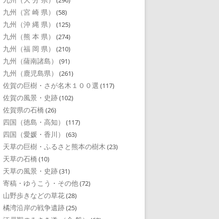
(296)
九州（宮 崎 県）
(58)
九州（沖 縄 県）
(125)
九州（熊 本 県）
(274)
九州（福 岡 県）
(210)
九州（薩南諸島）
(91)
九州（鹿児島県）
(261)
佐賀の巨樹・さが名木１００選
(117)
佐賀の風景・史跡
(102)
佐賀県の石橋
(26)
四国（徳島・高知）
(117)
四国（愛媛・香川）
(63)
天草の巨樹・ふるさと熊本の樹木
(23)
天草の石橋
(10)
天草の風景・史跡
(31)
寄稿・ゆうこう・その他
(72)
山野歩きなどの草花
(28)
橘湾沿岸の戦争遺跡
(25)