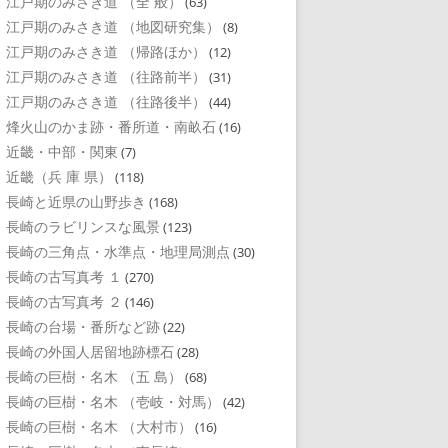
江戸期のみさき道 （全 般）
(63)
江戸期のみさき道 （地図研究集）
(8)
江戸期のみさき道 （帰路ほか）
(12)
江戸期のみさき道 （往路前半）
(31)
江戸期のみさき道 （往路後半）
(44)
烽火山のかま跡・番所道・南畝石
(16)
近畿・中部・関東
(7)
近畿（兵 庫 県）
(118)
長崎と近県の山野歩き
(168)
長崎のラビリンスな風景
(123)
長崎の三角点・水準点・地理局測点
(30)
長崎の古写真考 １
(270)
長崎の古写真考 ２
(146)
長崎の台場・番所など跡
(22)
長崎の外国人居留地跡標石
(28)
長崎の巨樹・名木 （五 島）
(68)
長崎の巨樹・名木 （壱岐・対馬）
(42)
長崎の巨樹・名木 （大村市）
(16)