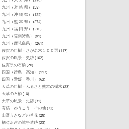
(296)
九州（宮 崎 県）
(58)
九州（沖 縄 県）
(125)
九州（熊 本 県）
(274)
九州（福 岡 県）
(210)
九州（薩南諸島）
(91)
九州（鹿児島県）
(261)
佐賀の巨樹・さが名木１００選
(117)
佐賀の風景・史跡
(102)
佐賀県の石橋
(26)
四国（徳島・高知）
(117)
四国（愛媛・香川）
(63)
天草の巨樹・ふるさと熊本の樹木
(23)
天草の石橋
(10)
天草の風景・史跡
(31)
寄稿・ゆうこう・その他
(72)
山野歩きなどの草花
(28)
橘湾沿岸の戦争遺跡
(25)