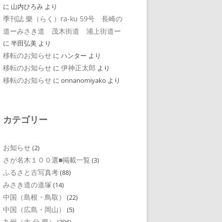
に
山内ひろみ
より
季刊誌 樂（らく）ra-ku 59号 長崎の
道ーみさき道 茂木街道 浦上街道ー
に
半田弘美
より
移転のお知らせ
に
ハンター
より
移転のお知らせ
伊神正太郎
に
より
移転のお知らせ
に
onnanomiyako
より
カテゴリー
お知らせ
(2)
さが名木１００選■掲載一覧
(3)
ふるさと古写真考
(88)
みさき道の道塚
(14)
中国（島根・鳥取）
(22)
中国（広島・岡山）
(5)
九州（大 分 県）