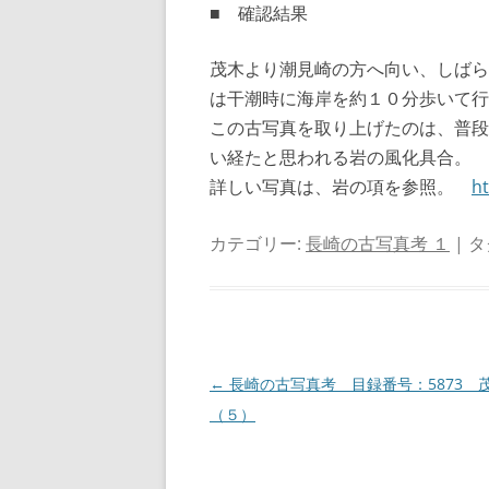
■ 確認結果
茂木より潮見崎の方へ向い、しばら
は干潮時に海岸を約１０分歩いて行
この古写真を取り上げたのは、普段
い経たと思われる岩の風化具合。
詳しい写真は、岩の項を参照。
ht
カテゴリー:
長崎の古写真考 １
| タ
投
←
長崎の古写真考 目録番号：5873 
稿
（５）
ナ
ビ