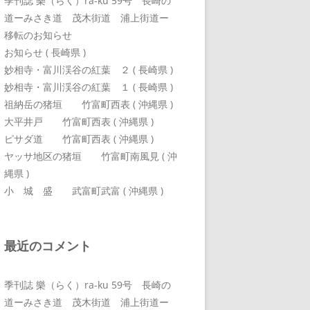
季刊誌 樂（らく）ra-ku 59号 長崎の
道ーみさき道 茂木街道 浦上街道ー
移転のお知らせ
お知らせ ( 長崎県 )
妙相寺・富川渓谷の紅葉 ２ ( 長崎県 )
妙相寺・富川渓谷の紅葉 １ ( 長崎県 )
祖納岳の猪垣 竹富町西表 ( 沖縄県 )
大平井戸 竹富町西表 ( 沖縄県 )
ピサダ道 竹富町西表 ( 沖縄県 )
ヤッサ地区の猪垣 竹富町南風見 ( 沖
縄県 )
小 城 盛 武富町武富 ( 沖縄県 )
最近のコメント
季刊誌 樂（らく）ra-ku 59号 長崎の
道ーみさき道 茂木街道 浦上街道ー