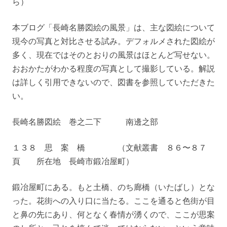
ら）
本ブログ「長崎名勝図絵の風景」は、主な図絵について
現今の写真と対比させる試み。デフォルメされた図絵が
多く、現在ではそのとおりの風景はほとんど写せない。
おおかたがわかる程度の写真として撮影している。解説
は詳しく引用できないので、図書を参照していただきた
い。
長崎名勝図絵 巻之二下 南邊之部
１３８ 思 案 橋 （文献叢書 ８６〜８７
頁 所在地 長崎市鍛冶屋町）
鍛冶屋町にある。もと土橋、のち廊橋（いたばし）とな
った。花街への入り口に当たる。ここを通ると色街が目
と鼻の先にあり、何となく春情が湧くので、ここが思案