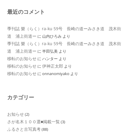
最近のコメント
季刊誌 樂（らく）ra-ku 59号 長崎の道ーみさき道 茂木街
道 浦上街道ー
に
山内ひろみ
より
季刊誌 樂（らく）ra-ku 59号 長崎の道ーみさき道 茂木街
道 浦上街道ー
に
半田弘美
より
移転のお知らせ
に
ハンター
より
移転のお知らせ
伊神正太郎
に
より
移転のお知らせ
に
onnanomiyako
より
カテゴリー
お知らせ
(2)
さが名木１００選■掲載一覧
(3)
ふるさと古写真考
(88)