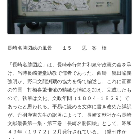
長崎名勝図絵の風景 １５ 思 案 橋
「長崎名勝図絵」は、長崎奉行筒井和泉守政憲の命を承
け、当時長崎聖堂助教で儒者であった、西疇 饒田喩義
強明が、野口文龍渕蔵の協力を得て編述し、これに画家
の竹雲 打橋喜驚惟敬の精緻な挿絵を加え、完成したも
ので、執筆は文化、文政年間（１８０４−１８２９）で
あったと思われる。平易に読める文体に書き改めた詳訳
が、丹羽漢吉先生の訳著によって、長崎文献社から長崎
文献叢書第一集・第三巻「長崎名勝図絵」として、昭和
４９年（１９７２）２月発行されている。（発刊序か