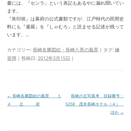
書には、『センラ』という表記もあるやに漏れ聞いてい
ます。
『朱印状』は幕府の公式書類ですが、江戸時代の民間史
料にも『暹羅』を『しゃむろ』と読ませる記述が残って
います。…
カテゴリー:
長崎名勝図絵・長崎八景の風景
| タグ:
練
習用
| 投稿日:
2012年3月15日
|
投
←
長崎名勝図絵の風景 １
長崎の古写真考 目録番号：
稿
４ 立 岩
5258 茂木長崎ホテル（４）
ナ
ほか
→
ビ
ゲ