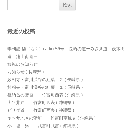
検
ー
索:
シ
ョ
最近の投稿
ン
季刊誌 樂（らく）ra-ku 59号 長崎の道ーみさき道 茂木街
道 浦上街道ー
移転のお知らせ
お知らせ ( 長崎県 )
妙相寺・富川渓谷の紅葉 ２ ( 長崎県 )
妙相寺・富川渓谷の紅葉 １ ( 長崎県 )
祖納岳の猪垣 竹富町西表 ( 沖縄県 )
大平井戸 竹富町西表 ( 沖縄県 )
ピサダ道 竹富町西表 ( 沖縄県 )
ヤッサ地区の猪垣 竹富町南風見 ( 沖縄県 )
小 城 盛 武富町武富 ( 沖縄県 )