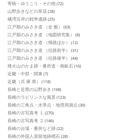
寄稿・ゆうこう・その他
(72)
山野歩きなどの草花
(28)
橘湾沿岸の戦争遺跡
(25)
江戸期のみさき道 （全 般）
(63)
江戸期のみさき道 （地図研究集）
(8)
江戸期のみさき道 （帰路ほか）
(12)
江戸期のみさき道 （往路前半）
(31)
江戸期のみさき道 （往路後半）
(44)
烽火山のかま跡・番所道・南畝石
(16)
近畿・中部・関東
(7)
近畿（兵 庫 県）
(118)
長崎と近県の山野歩き
(168)
長崎のラビリンスな風景
(123)
長崎の三角点・水準点・地理局測点
(30)
長崎の古写真考 １
(270)
長崎の古写真考 ２
(146)
長崎の台場・番所など跡
(22)
長崎の外国人居留地跡標石
(28)