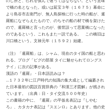
のし所と、己れを慎んで迷ってはならない。という意味
で橋の名となった。或いは延宝３年（１６７５）幕命に
より島谷市左衛門が、無人島探検に行った時の船が、暹
羅船になぞらえたもので、のちその船の材で橋を架けた
ので、暹羅橋と言ったのが、後世誤って思案橋になった
のであるという。これもまた一説である。 この橋旧は
川口橋という。文禄元年（１５９２）始建。
（注）「暹羅船」は、シャム、現在のタイ国の船と思わ
れる。ブログ「ピグの部屋 タイに魅せられてロングス
テイ」に次の記事がある。
漢語の『暹羅』・日本語読みは？
…１７３２年に江戸時代の知識の集大成として編纂され
た日本最初の図説百貨辞典の『和漢三才図解』が残され
ています。（出典：日・タイ交流５００年史）
この書籍の中に、『暹羅』の平仮名表記は『しやむ
ろ』、カタカナ表記は『スエンロ』とあります。他の史