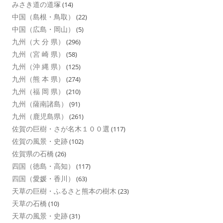
みさき道の道塚
(14)
中国（島根・鳥取）
(22)
中国（広島・岡山）
(5)
九州（大 分 県）
(296)
九州（宮 崎 県）
(58)
九州（沖 縄 県）
(125)
九州（熊 本 県）
(274)
九州（福 岡 県）
(210)
九州（薩南諸島）
(91)
九州（鹿児島県）
(261)
佐賀の巨樹・さが名木１００選
(117)
佐賀の風景・史跡
(102)
佐賀県の石橋
(26)
四国（徳島・高知）
(117)
四国（愛媛・香川）
(63)
天草の巨樹・ふるさと熊本の樹木
(23)
天草の石橋
(10)
天草の風景・史跡
(31)