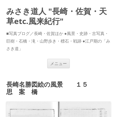
みさき道人 "長崎・佐賀・天
草etc.風来紀行"
■写真ブログ／長崎・佐賀ほか ●風景・史跡・古写真・
巨樹・石橋・滝・山野歩き・標石・戦跡 ●江戸期の「み
さき道」
コ
メニュー
ン
テ
ン
ツ
へ
長崎名勝図絵の風景 １５
ス
キ
思 案 橋
ッ
プ