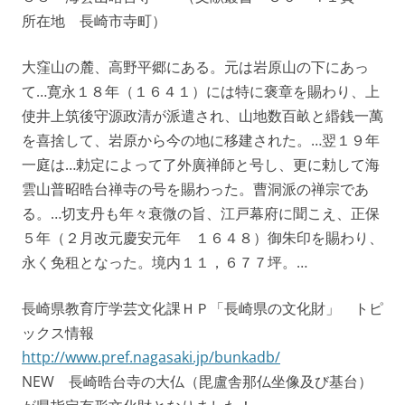
所在地 長崎市寺町）
大窪山の麓、高野平郷にある。元は岩原山の下にあっ
て…寛永１８年（１６４１）には特に褒章を賜わり、上
使井上筑後守源政清が派遣され、山地数百畝と緡銭一萬
を喜捨して、岩原から今の地に移建された。…翌１９年
一庭は…勅定によって了外廣禅師と号し、更に勅して海
雲山普昭晧台禅寺の号を賜わった。曹洞派の禅宗であ
る。…切支丹も年々衰微の旨、江戸幕府に聞こえ、正保
５年（２月改元慶安元年 １６４８）御朱印を賜わり、
永く免租となった。境内１１，６７７坪。…
長崎県教育庁学芸文化課ＨＰ「長崎県の文化財」 トピ
ックス情報
http://www.pref.nagasaki.jp/bunkadb/
NEW 長崎晧台寺の大仏（毘盧舎那仏坐像及び基台）