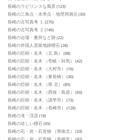
長崎のラビリンスな風景
(123)
長崎の三角点・水準点・地理局測点
(30)
長崎の古写真考 １
(270)
長崎の古写真考 ２
(146)
長崎の台場・番所など跡
(22)
長崎の外国人居留地跡標石
(28)
長崎の巨樹・名木 （五 島）
(68)
長崎の巨樹・名木 （壱岐・対馬）
(42)
長崎の巨樹・名木 （大村市）
(16)
長崎の巨樹・名木 （東長崎）
(30)
長崎の巨樹・名木 （県 北）
(85)
長崎の巨樹・名木 （西彼・島原）
(60)
長崎の巨樹・名木 （諌早市）
(73)
長崎の巨樹・名木 （長崎市）
(128)
長崎の滝・渓流
(18)
長崎の珍しい標石
(65)
長崎の石・岩・石造物 （県南北）
(33)
長崎の石・岩・石造物 （長崎市）
(92)