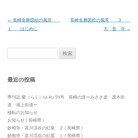
投
←
長崎名勝図絵の風景
長崎名勝図絵の風景 ３
稿
１ はじめに
大 音 寺
→
ナ
ビ
検
ゲ
索:
ー
シ
最近の投稿
ョ
ン
季刊誌 樂（らく）ra-ku 59号 長崎の道ーみさき道 茂木街
道 浦上街道ー
移転のお知らせ
お知らせ ( 長崎県 )
妙相寺・富川渓谷の紅葉 ２ ( 長崎県 )
妙相寺・富川渓谷の紅葉 １ ( 長崎県 )