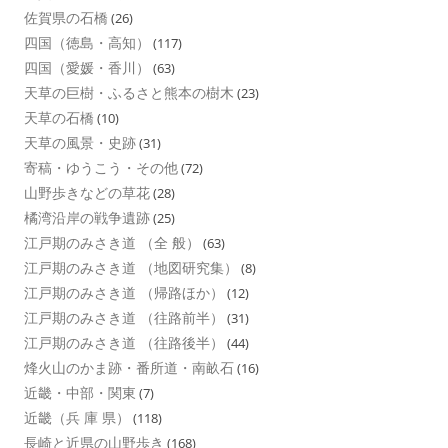
佐賀県の石橋
(26)
四国（徳島・高知）
(117)
四国（愛媛・香川）
(63)
天草の巨樹・ふるさと熊本の樹木
(23)
天草の石橋
(10)
天草の風景・史跡
(31)
寄稿・ゆうこう・その他
(72)
山野歩きなどの草花
(28)
橘湾沿岸の戦争遺跡
(25)
江戸期のみさき道 （全 般）
(63)
江戸期のみさき道 （地図研究集）
(8)
江戸期のみさき道 （帰路ほか）
(12)
江戸期のみさき道 （往路前半）
(31)
江戸期のみさき道 （往路後半）
(44)
烽火山のかま跡・番所道・南畝石
(16)
近畿・中部・関東
(7)
近畿（兵 庫 県）
(118)
長崎と近県の山野歩き
(168)