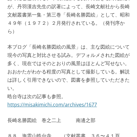
が、丹羽漢吉先生の訳著によって、長崎文献社から長崎
文献叢書第一集・第三巻「長崎名勝図絵」として、昭和
４９年（１９７２）２月発行されている。（発刊序か
ら）
本ブログ「長崎名勝図絵の風景」は、主な図絵について
現今の写真と対比させる試み。デフォルメされた図絵が
多く、現在ではそのとおりの風景はほとんど写せない。
おおかたがわかる程度の写真として撮影している。解説
は詳しく引用できないので、図書を参照していただきた
い。
晧台寺は次の記事も参照。
https://misakimichi.com/archives/1677
長崎名勝図絵 巻之二上 南邊之部
８８ 海雲山晧台寺 （文献叢書 ３６〜４１頁