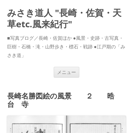
みさき道人 "長崎・佐賀・天
草etc.風来紀行"
■写真ブログ／長崎・佐賀ほか ●風景・史跡・古写真・
巨樹・石橋・滝・山野歩き・標石・戦跡 ●江戸期の「み
さき道」
コ
メニュー
ン
テ
ン
ツ
へ
長崎名勝図絵の風景 ２ 晧
ス
キ
台 寺
ッ
プ