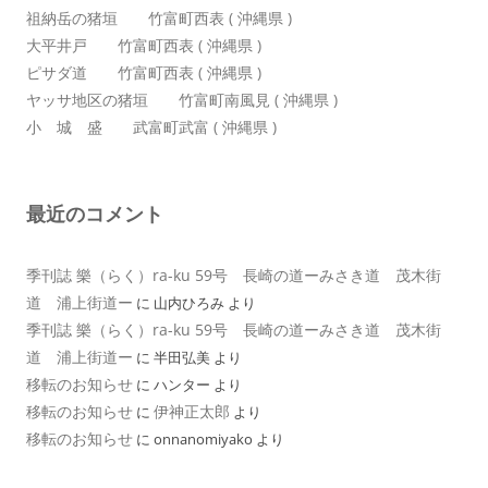
祖納岳の猪垣 竹富町西表 ( 沖縄県 )
大平井戸 竹富町西表 ( 沖縄県 )
ピサダ道 竹富町西表 ( 沖縄県 )
ヤッサ地区の猪垣 竹富町南風見 ( 沖縄県 )
小 城 盛 武富町武富 ( 沖縄県 )
最近のコメント
季刊誌 樂（らく）ra-ku 59号 長崎の道ーみさき道 茂木街
道 浦上街道ー
に
山内ひろみ
より
季刊誌 樂（らく）ra-ku 59号 長崎の道ーみさき道 茂木街
道 浦上街道ー
に
半田弘美
より
移転のお知らせ
に
ハンター
より
移転のお知らせ
伊神正太郎
に
より
移転のお知らせ
に
onnanomiyako
より