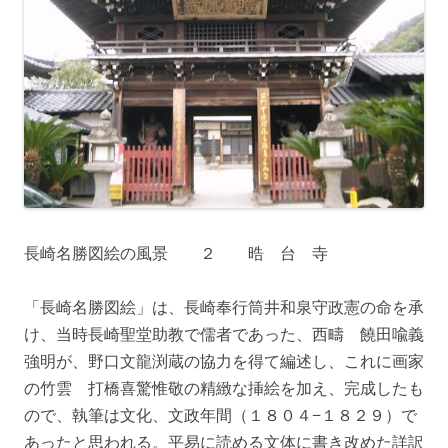
長崎名勝図絵の風景 ２ 晧 台 寺
「長崎名勝図絵」は、長崎奉行筒井和泉守政憲の命を承
け、当時長崎聖堂助教で儒者であった、西疇 饒田喩義
強明が、野口文龍渕蔵の協力を得て編述し、これに画家
の竹雲 打橋喜驚惟敬の精緻な挿絵を加え、完成したも
ので、執筆は文化、文政年間（１８０４−１８２９）で
あったと思われる。平易に読める文体に書き改めた詳訳