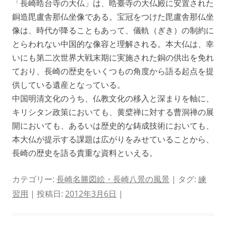
「長崎晧台寺の大仏」は、晧臺寺の大仏殿に安置された
銅造毘盧舎那仏坐像である。宝冠をつけた毘盧舎那仏坐
像は、時代が降ることもあって、儀軌（ぎき）の制約に
とらわれない中国的な像容と理解される。本大仏は、幸
いにも第二次世界大戦末期に実施された銅の供出を免れ
ており、長崎の歴史をいくつもの角度から語る起点を提
供している遺産となっている。
中国明清文化のうち、仏教文化の移入と深まりを軸に、
キリシタン政策においても、黄檗禅に対する曹洞禅の展
開においても、あるいは歴史的な鋳成技術においても、
本大仏が提示する課題は広がりをみせていることから、
長崎の歴史を語る貴重な資料といえる。
カテゴリー:
長崎名勝図絵・長崎八景の風景
| タグ:
練
習用
| 投稿日:
2012年3月6日
|