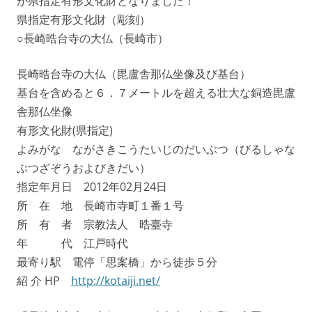
が県指定有形文化財となりました！
県指定有形文化財（彫刻）
○長崎晧台寺の大仏（長崎市）
長崎晧台寺の大仏（毘盧舎那仏坐像及び基台）
基台を含めると６．７メートルを超える壮大な銅造毘盧
舎那仏坐像
有形文化財(県指定)
よみがな ながさきこうたいじのだいぶつ（びるしゃな
ぶつざぞうおよびきだい）
指定年月日 2012年02月24日
所 在 地 長崎市寺町１番１号
所 有 者 宗教法人 晧臺寺
年 代 江戸時代
最寄り駅 電停「思案橋」から徒歩５分
紹 介 HP
http://kotaiji.net/