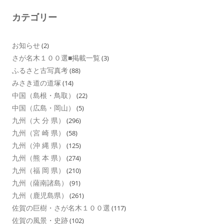
カテゴリー
お知らせ
(2)
さが名木１００選■掲載一覧
(3)
ふるさと古写真考
(88)
みさき道の道塚
(14)
中国（島根・鳥取）
(22)
中国（広島・岡山）
(5)
九州（大 分 県）
(296)
九州（宮 崎 県）
(58)
九州（沖 縄 県）
(125)
九州（熊 本 県）
(274)
九州（福 岡 県）
(210)
九州（薩南諸島）
(91)
九州（鹿児島県）
(261)
佐賀の巨樹・さが名木１００選
(117)
佐賀の風景・史跡
(102)