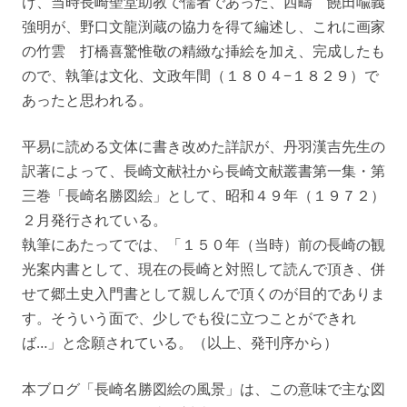
け、当時長崎聖堂助教で儒者であった、西疇 饒田喩義
強明が、野口文龍渕蔵の協力を得て編述し、これに画家
の竹雲 打橋喜驚惟敬の精緻な挿絵を加え、完成したも
ので、執筆は文化、文政年間（１８０４−１８２９）で
あったと思われる。
平易に読める文体に書き改めた詳訳が、丹羽漢吉先生の
訳著によって、長崎文献社から長崎文献叢書第一集・第
三巻「長崎名勝図絵」として、昭和４９年（１９７２）
２月発行されている。
執筆にあたってでは、「１５０年（当時）前の長崎の観
光案内書として、現在の長崎と対照して読んで頂き、併
せて郷土史入門書として親しんで頂くのが目的でありま
す。そういう面で、少しでも役に立つことができれ
ば…」と念願されている。（以上、発刊序から）
本ブログ「長崎名勝図絵の風景」は、この意味で主な図