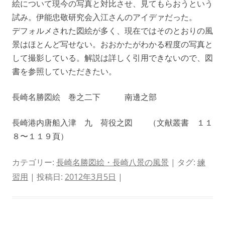
絵について現今の写真と対比させ、見てもらおうという
試み。伊能忠敬研究会入江さんのアイデァだった。
デフォルメされた図絵が多く、現在ではそのとおりの風
景はほとんど写せない。おおかたがわかる程度の写真と
して撮影している。解説は詳しく引用できないので、図
書を参照していただきたい。
長崎名勝図絵 巻之二下 南邊之部
長崎港内唐船入津 九 荷役之図 （文献叢書 １１
８〜１１９頁）
カテゴリー:
長崎名勝図絵・長崎八景の風景
| タグ:
練
習用
| 投稿日:
2012年3月5日
|