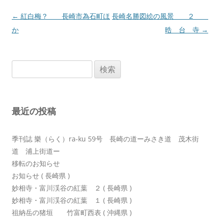
投
←
紅白梅？ 長崎市為石町ほ
長崎名勝図絵の風景 ２
稿
か
晧 台 寺
→
ナ
ビ
検
ゲ
索:
ー
シ
最近の投稿
ョ
ン
季刊誌 樂（らく）ra-ku 59号 長崎の道ーみさき道 茂木街
道 浦上街道ー
移転のお知らせ
お知らせ ( 長崎県 )
妙相寺・富川渓谷の紅葉 ２ ( 長崎県 )
妙相寺・富川渓谷の紅葉 １ ( 長崎県 )
祖納岳の猪垣 竹富町西表 ( 沖縄県 )