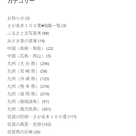
カテゴリー
お知らせ
(2)
さが名木１００選■掲載一覧
(3)
ふるさと古写真考
(88)
みさき道の道塚
(14)
中国（島根・鳥取）
(22)
中国（広島・岡山）
(5)
九州（大 分 県）
(296)
九州（宮 崎 県）
(58)
九州（沖 縄 県）
(125)
九州（熊 本 県）
(274)
九州（福 岡 県）
(210)
九州（薩南諸島）
(91)
九州（鹿児島県）
(261)
佐賀の巨樹・さが名木１００選
(117)
佐賀の風景・史跡
(102)
佐賀県の石橋
(26)