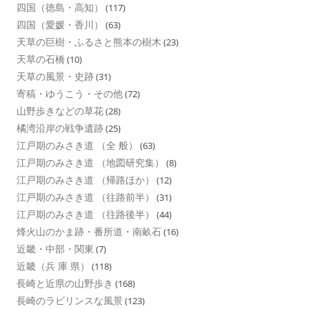
四国（徳島・高知）
(117)
四国（愛媛・香川）
(63)
天草の巨樹・ふるさと熊本の樹木
(23)
天草の石橋
(10)
天草の風景・史跡
(31)
寄稿・ゆうこう・その他
(72)
山野歩きなどの草花
(28)
橘湾沿岸の戦争遺跡
(25)
江戸期のみさき道 （全 般）
(63)
江戸期のみさき道 （地図研究集）
(8)
江戸期のみさき道 （帰路ほか）
(12)
江戸期のみさき道 （往路前半）
(31)
江戸期のみさき道 （往路後半）
(44)
烽火山のかま跡・番所道・南畝石
(16)
近畿・中部・関東
(7)
近畿（兵 庫 県）
(118)
長崎と近県の山野歩き
(168)
長崎のラビリンスな風景
(123)