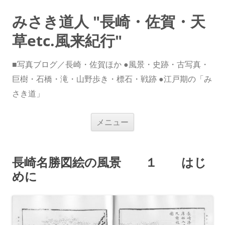
みさき道人 "長崎・佐賀・天
草etc.風来紀行"
■写真ブログ／長崎・佐賀ほか ●風景・史跡・古写真・
巨樹・石橋・滝・山野歩き・標石・戦跡 ●江戸期の「み
さき道」
コ
メニュー
ン
テ
ン
ツ
へ
長崎名勝図絵の風景 １ はじ
ス
キ
めに
ッ
プ