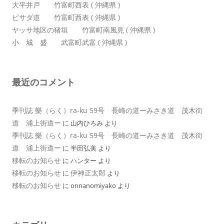
大平井戸 竹富町西表 ( 沖縄県 )
ピサダ道 竹富町西表 ( 沖縄県 )
ヤッサ地区の猪垣 竹富町南風見 ( 沖縄県 )
小 城 盛 武富町武富 ( 沖縄県 )
最近のコメント
季刊誌 樂（らく）ra-ku 59号 長崎の道ーみさき道 茂木街
道 浦上街道ー
に
山内ひろみ
より
季刊誌 樂（らく）ra-ku 59号 長崎の道ーみさき道 茂木街
道 浦上街道ー
に
半田弘美
より
移転のお知らせ
に
ハンター
より
移転のお知らせ
伊神正太郎
に
より
移転のお知らせ
に
onnanomiyako
より