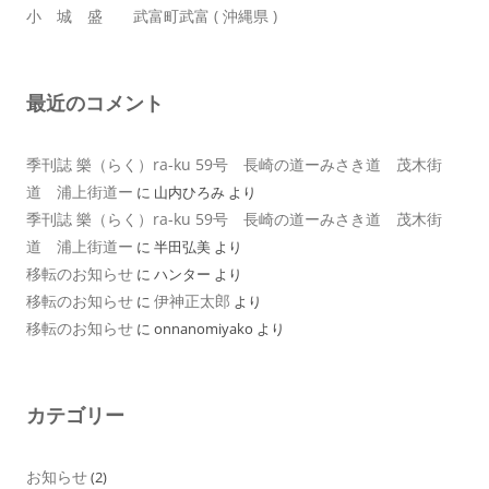
小 城 盛 武富町武富 ( 沖縄県 )
最近のコメント
季刊誌 樂（らく）ra-ku 59号 長崎の道ーみさき道 茂木街
道 浦上街道ー
に
山内ひろみ
より
季刊誌 樂（らく）ra-ku 59号 長崎の道ーみさき道 茂木街
道 浦上街道ー
に
半田弘美
より
移転のお知らせ
に
ハンター
より
移転のお知らせ
伊神正太郎
に
より
移転のお知らせ
に
onnanomiyako
より
カテゴリー
お知らせ
(2)