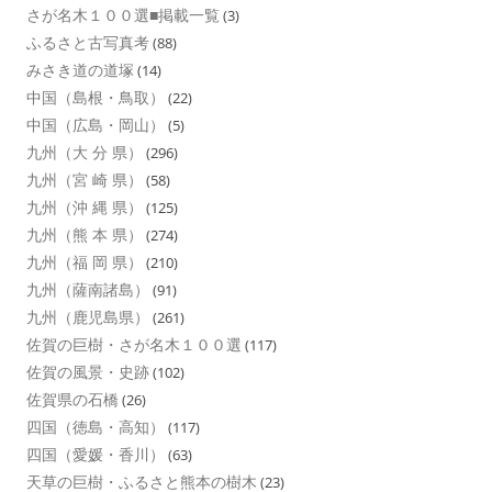
さが名木１００選■掲載一覧
(3)
ふるさと古写真考
(88)
みさき道の道塚
(14)
中国（島根・鳥取）
(22)
中国（広島・岡山）
(5)
九州（大 分 県）
(296)
九州（宮 崎 県）
(58)
九州（沖 縄 県）
(125)
九州（熊 本 県）
(274)
九州（福 岡 県）
(210)
九州（薩南諸島）
(91)
九州（鹿児島県）
(261)
佐賀の巨樹・さが名木１００選
(117)
佐賀の風景・史跡
(102)
佐賀県の石橋
(26)
四国（徳島・高知）
(117)
四国（愛媛・香川）
(63)
天草の巨樹・ふるさと熊本の樹木
(23)