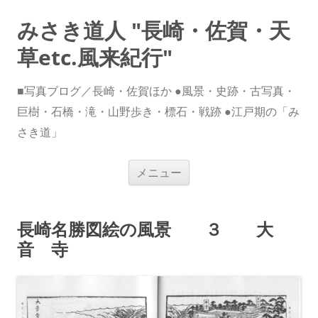
みさき道人 "長崎・佐賀・天
草etc.風来紀行"
■写真ブログ／長崎・佐賀ほか ●風景・史跡・古写真・
巨樹・石橋・滝・山野歩き・標石・戦跡 ●江戸期の「み
さき道」
コ
メニュー
ン
テ
ン
ツ
へ
長崎名勝図絵の風景 ３ 大
ス
キ
音 寺
ッ
プ