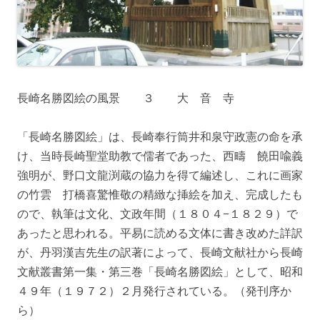
長崎名勝図絵の風景 ３ 大 音 寺
「長崎名勝図絵」は、長崎奉行筒井和泉守政憲の命を承
け、当時長崎聖堂助教で儒者であった、西疇 饒田喩義
強明が、野口文龍渕蔵の協力を得て編述し、これに画家
の竹雲 打橋喜驚惟敬の精緻な挿絵を加え、完成したも
ので、執筆は文化、文政年間（１８０４−１８２９）で
あったと思われる。平易に読める文体に書き改めた詳訳
が、丹羽漢吉先生の訳著によって、長崎文献社から長崎
文献叢書第一集・第三巻「長崎名勝図絵」として、昭和
４９年（１９７２）２月発行されている。（発刊序か
ら）