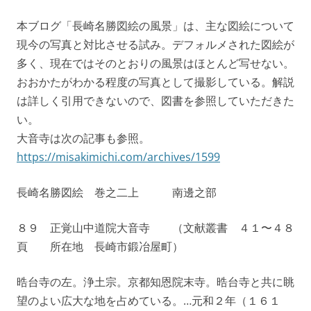
本ブログ「長崎名勝図絵の風景」は、主な図絵について
現今の写真と対比させる試み。デフォルメされた図絵が
多く、現在ではそのとおりの風景はほとんど写せない。
おおかたがわかる程度の写真として撮影している。解説
は詳しく引用できないので、図書を参照していただきた
い。
大音寺は次の記事も参照。
https://misakimichi.com/archives/1599
長崎名勝図絵 巻之二上 南邊之部
８９ 正覚山中道院大音寺 （文献叢書 ４１〜４８
頁 所在地 長崎市鍛冶屋町）
晧台寺の左。浄土宗。京都知恩院末寺。晧台寺と共に眺
望のよい広大な地を占めている。…元和２年（１６１