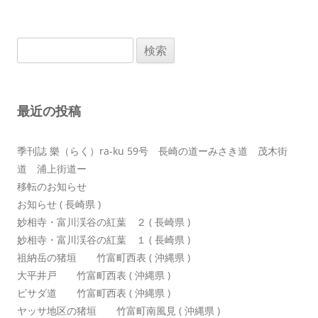
ナ
ビ
検
ゲ
索:
ー
シ
最近の投稿
ョ
ン
季刊誌 樂（らく）ra-ku 59号 長崎の道ーみさき道 茂木街
道 浦上街道ー
移転のお知らせ
お知らせ ( 長崎県 )
妙相寺・富川渓谷の紅葉 ２ ( 長崎県 )
妙相寺・富川渓谷の紅葉 １ ( 長崎県 )
祖納岳の猪垣 竹富町西表 ( 沖縄県 )
大平井戸 竹富町西表 ( 沖縄県 )
ピサダ道 竹富町西表 ( 沖縄県 )
ヤッサ地区の猪垣 竹富町南風見 ( 沖縄県 )