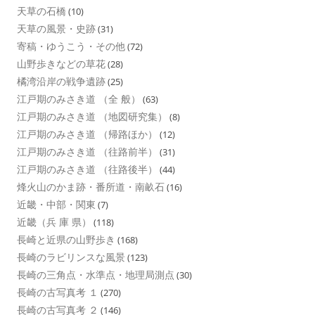
天草の石橋
(10)
天草の風景・史跡
(31)
寄稿・ゆうこう・その他
(72)
山野歩きなどの草花
(28)
橘湾沿岸の戦争遺跡
(25)
江戸期のみさき道 （全 般）
(63)
江戸期のみさき道 （地図研究集）
(8)
江戸期のみさき道 （帰路ほか）
(12)
江戸期のみさき道 （往路前半）
(31)
江戸期のみさき道 （往路後半）
(44)
烽火山のかま跡・番所道・南畝石
(16)
近畿・中部・関東
(7)
近畿（兵 庫 県）
(118)
長崎と近県の山野歩き
(168)
長崎のラビリンスな風景
(123)
長崎の三角点・水準点・地理局測点
(30)
長崎の古写真考 １
(270)
長崎の古写真考 ２
(146)