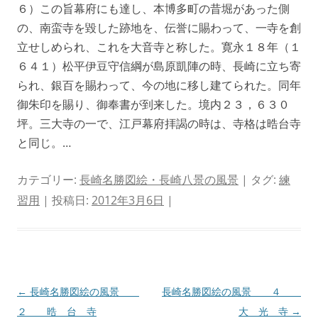
６）この旨幕府にも達し、本博多町の昔堀があった側
の、南蛮寺を毀した跡地を、伝誉に賜わって、一寺を創
立せしめられ、これを大音寺と称した。寛永１８年（１
６４１）松平伊豆守信綱が島原凱陣の時、長崎に立ち寄
られ、銀百を賜わって、今の地に移し建てられた。同年
御朱印を賜り、御奉書が到来した。境内２３，６３０
坪。三大寺の一で、江戸幕府拝謁の時は、寺格は晧台寺
と同じ。…
カテゴリー:
長崎名勝図絵・長崎八景の風景
| タグ:
練
習用
| 投稿日:
2012年3月6日
|
投
←
長崎名勝図絵の風景
長崎名勝図絵の風景 ４
稿
２ 晧 台 寺
大 光 寺
→