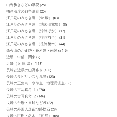
山野歩きなどの草花
(28)
橘湾沿岸の戦争遺跡
(25)
江戸期のみさき道 （全 般）
(63)
江戸期のみさき道 （地図研究集）
(8)
江戸期のみさき道 （帰路ほか）
(12)
江戸期のみさき道 （往路前半）
(31)
江戸期のみさき道 （往路後半）
(44)
烽火山のかま跡・番所道・南畝石
(16)
近畿・中部・関東
(7)
近畿（兵 庫 県）
(118)
長崎と近県の山野歩き
(168)
長崎のラビリンスな風景
(123)
長崎の三角点・水準点・地理局測点
(30)
長崎の古写真考 １
(270)
長崎の古写真考 ２
(146)
長崎の台場・番所など跡
(22)
長崎の外国人居留地跡標石
(28)
長崎の巨樹・名木 （五 島）
(68)