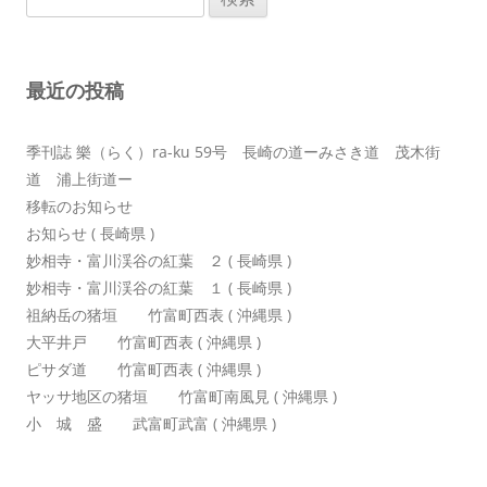
ー
索:
シ
ョ
最近の投稿
ン
季刊誌 樂（らく）ra-ku 59号 長崎の道ーみさき道 茂木街
道 浦上街道ー
移転のお知らせ
お知らせ ( 長崎県 )
妙相寺・富川渓谷の紅葉 ２ ( 長崎県 )
妙相寺・富川渓谷の紅葉 １ ( 長崎県 )
祖納岳の猪垣 竹富町西表 ( 沖縄県 )
大平井戸 竹富町西表 ( 沖縄県 )
ピサダ道 竹富町西表 ( 沖縄県 )
ヤッサ地区の猪垣 竹富町南風見 ( 沖縄県 )
小 城 盛 武富町武富 ( 沖縄県 )