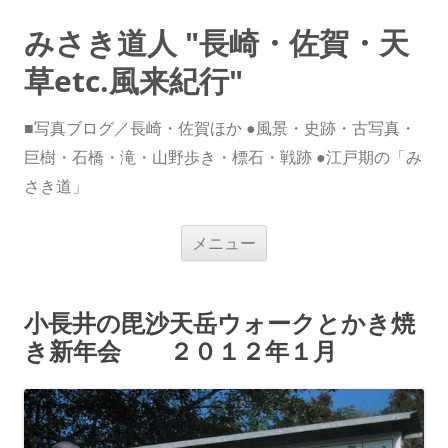
みさき道人 "長崎・佐賀・天
草etc.風来紀行"
■写真ブログ／長崎・佐賀ほか ●風景・史跡・古写真・
巨樹・石橋・滝・山野歩き・標石・戦跡 ●江戸期の「み
さき道」
コ
メニュー
ン
テ
ン
ツ
へ
小長井の毘沙天岳ウォークとかき焼
ス
キ
き新年会 ２０１２年１月
ッ
プ