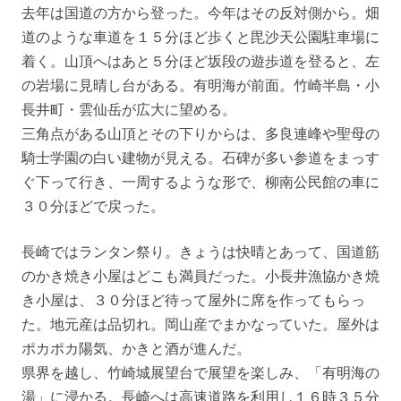
去年は国道の方から登った。今年はその反対側から。畑
道のような車道を１５分ほど歩くと毘沙天公園駐車場に
着く。山頂へはあと５分ほど坂段の遊歩道を登ると、左
の岩場に見晴し台がある。有明海が前面。竹崎半島・小
長井町・雲仙岳が広大に望める。
三角点がある山頂とその下りからは、多良連峰や聖母の
騎士学園の白い建物が見える。石碑が多い参道をまっす
ぐ下って行き、一周するような形で、柳南公民館の車に
３０分ほどで戻った。
長崎ではランタン祭り。きょうは快晴とあって、国道筋
のかき焼き小屋はどこも満員だった。小長井漁協かき焼
き小屋は、３０分ほど待って屋外に席を作ってもらっ
た。地元産は品切れ。岡山産でまかなっていた。屋外は
ポカポカ陽気、かきと酒が進んだ。
県界を越し、竹崎城展望台で展望を楽しみ、「有明海の
湯」に浸かる。長崎へは高速道路を利用し１６時３５分