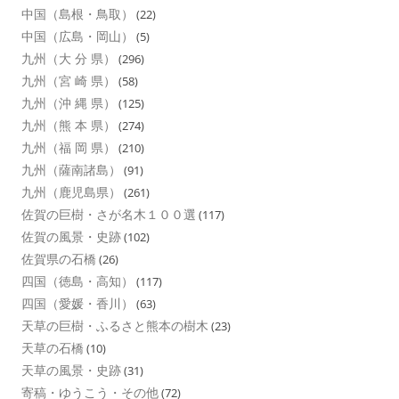
中国（島根・鳥取）
(22)
中国（広島・岡山）
(5)
九州（大 分 県）
(296)
九州（宮 崎 県）
(58)
九州（沖 縄 県）
(125)
九州（熊 本 県）
(274)
九州（福 岡 県）
(210)
九州（薩南諸島）
(91)
九州（鹿児島県）
(261)
佐賀の巨樹・さが名木１００選
(117)
佐賀の風景・史跡
(102)
佐賀県の石橋
(26)
四国（徳島・高知）
(117)
四国（愛媛・香川）
(63)
天草の巨樹・ふるさと熊本の樹木
(23)
天草の石橋
(10)
天草の風景・史跡
(31)
寄稿・ゆうこう・その他
(72)