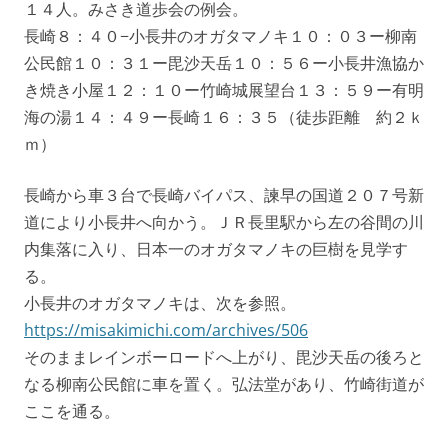
１４人。みさき道歩会の例会。
長崎８：４０−小長井のオガタマノキ１０：０３ー柳南
公民館１０：３１ー毘沙天岳１０：５６ー小長井漁協か
き焼き小屋１２：１０ー竹崎城展望台１３：５９ー有明
海の湯１４：４９ー長崎１６：３５（徒歩距離 約２ｋ
ｍ）
長崎から車３台で長崎バイパス、諫早の国道２０７号新
道により小長井へ向かう。ＪＲ長里駅から左の谷間の川
内集落に入り、日本一のオガタマノキの巨樹を見学す
る。
小長井のオガタマノキは、次を参照。
https://misakimichi.com/archives/506
そのままレインボーロードへ上がり、毘沙天岳の後ろと
なる柳南公民館に車を置く。弘法堂があり、竹崎街道が
ここを通る。