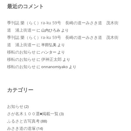
最近のコメント
季刊誌 樂（らく）ra-ku 59号 長崎の道ーみさき道 茂木街
道 浦上街道ー
に
山内ひろみ
より
季刊誌 樂（らく）ra-ku 59号 長崎の道ーみさき道 茂木街
道 浦上街道ー
に
半田弘美
より
移転のお知らせ
に
ハンター
より
移転のお知らせ
伊神正太郎
に
より
移転のお知らせ
に
onnanomiyako
より
カテゴリー
お知らせ
(2)
さが名木１００選■掲載一覧
(3)
ふるさと古写真考
(88)
みさき道の道塚
(14)