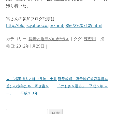
帰り着いた。
宮さんの参加ブログ記事は、
http://blogs.yahoo.co.jp/khmtg856/29207109.html
カテゴリー:
長崎と近県の山野歩き
| タグ:
練習用
| 投
稿日:
2012年1月29日
|
投
←
「福田清人と岬（長崎・土井
野母崎町・野母崎町教育委員会
稿
首）の少年たちー寄せ書き
「のもざき漫歩」 平成５年
→
ナ
ー」 平成１３年
ビ
ゲ
検