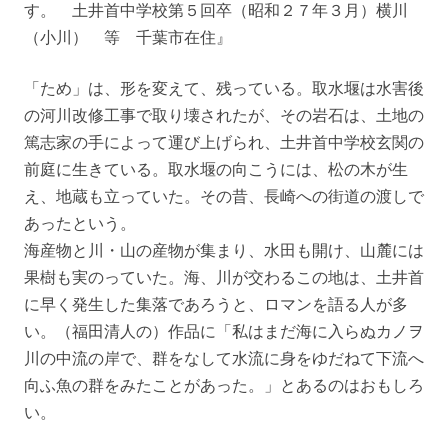
す。 土井首中学校第５回卒（昭和２７年３月）横川
（小川） 等 千葉市在住』
「ため」は、形を変えて、残っている。取水堰は水害後
の河川改修工事で取り壊されたが、その岩石は、土地の
篤志家の手によって運び上げられ、土井首中学校玄関の
前庭に生きている。取水堰の向こうには、松の木が生
え、地蔵も立っていた。その昔、長崎への街道の渡しで
あったという。
海産物と川・山の産物が集まり、水田も開け、山麓には
果樹も実のっていた。海、川が交わるこの地は、土井首
に早く発生した集落であろうと、ロマンを語る人が多
い。（福田清人の）作品に「私はまだ海に入らぬカノヲ
川の中流の岸で、群をなして水流に身をゆだねて下流へ
向ふ魚の群をみたことがあった。」とあるのはおもしろ
い。