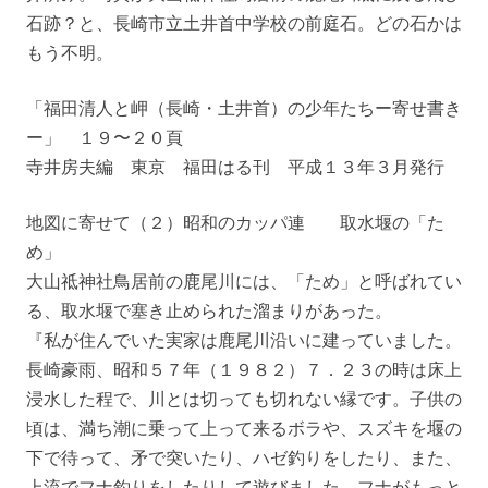
石跡？と、長崎市立土井首中学校の前庭石。どの石かは
もう不明。
「福田清人と岬（長崎・土井首）の少年たちー寄せ書き
ー」 １９〜２０頁
寺井房夫編 東京 福田はる刊 平成１３年３月発行
地図に寄せて（２）昭和のカッパ連 取水堰の「た
め」
大山祗神社鳥居前の鹿尾川には、「ため」と呼ばれてい
る、取水堰で塞き止められた溜まりがあった。
『私が住んでいた実家は鹿尾川沿いに建っていました。
長崎豪雨、昭和５７年（１９８２）７．２３の時は床上
浸水した程で、川とは切っても切れない縁です。子供の
頃は、満ち潮に乗って上って来るボラや、スズキを堰の
下で待って、矛で突いたり、ハゼ釣りをしたり、また、
上流でフナ釣りをしたりして遊びました。フナがもっと