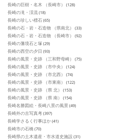
長崎の巨樹・名木 （長崎市）
(128)
長崎の滝・渓流
(18)
長崎の珍しい標石
(65)
長崎の石・岩・石造物 （県南北）
(33)
長崎の石・岩・石造物 （長崎市）
(92)
長崎の藩境石と塚
(29)
長崎の西空の夕日
(93)
長崎の風景・史跡 （三和野母崎）
(75)
長崎の風景・史跡 （市中央）
(124)
長崎の風景・史跡 （市北西）
(74)
長崎の風景・史跡 （市東南）
(122)
長崎の風景・史跡 （県 北）
(153)
長崎の風景・史跡 （県 南）
(154)
長崎名勝図絵・長崎八景の風景
(49)
長崎外の古写真考
(397)
長崎学さるく行事ほか
(41)
長崎市の石橋
(70)
長崎県の土木遺産・市水道史施設
(31)