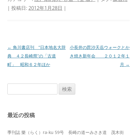
| 投稿日:
2012年1月28日
|
投
←
角川書店刊 ”日本地名大辞
小長井の毘沙天岳ウォークとか
稿
典 ４２長崎県”の「古道
き焼き新年会 ２０１２年１
ナ
町」 昭和６２年ほか
月
→
ビ
ゲ
検
ー
索:
シ
ョ
最近の投稿
ン
季刊誌 樂（らく）ra-ku 59号 長崎の道ーみさき道 茂木街