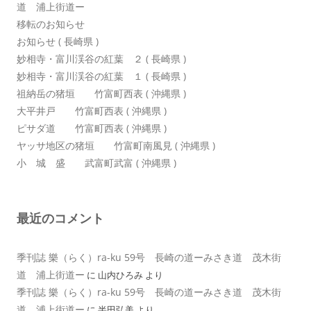
道 浦上街道ー
移転のお知らせ
お知らせ ( 長崎県 )
妙相寺・富川渓谷の紅葉 ２ ( 長崎県 )
妙相寺・富川渓谷の紅葉 １ ( 長崎県 )
祖納岳の猪垣 竹富町西表 ( 沖縄県 )
大平井戸 竹富町西表 ( 沖縄県 )
ピサダ道 竹富町西表 ( 沖縄県 )
ヤッサ地区の猪垣 竹富町南風見 ( 沖縄県 )
小 城 盛 武富町武富 ( 沖縄県 )
最近のコメント
季刊誌 樂（らく）ra-ku 59号 長崎の道ーみさき道 茂木街
道 浦上街道ー
に
山内ひろみ
より
季刊誌 樂（らく）ra-ku 59号 長崎の道ーみさき道 茂木街
道 浦上街道ー
に
半田弘美
より