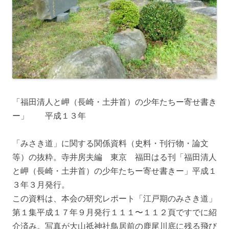
「福田清人と岬（長崎・土井首）の少年たちー寄せ書き
ー」 平成１３年
「みさき道」に関する関係資料（史料・刊行物・論文
等）の抜粋。寺井房夫編 東京 福田はる刊「福田清人
と岬（長崎・土井首）の少年たちー寄せ書きー」平成１
３年３月発行。
この資料は、本会の研究レポート「江戸期のみさき道」
第１集平成１７年９月発行１１１〜１１２頁ですでに紹
介済み。写真が大山祗神社鳥居前の鹿尾川底に残る飛び