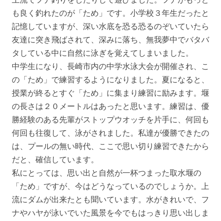
も良く釣れたのが「ため」です。小学校３年生だったと
記憶していますが、深い水底を恐る恐るのぞいていたら
友達に突き飛ばされて、深みに落ち、無我夢中でバタバ
タしている中に自然に泳ぎを覚えてしまいました。
中学生になり、長崎市内の中学水泳大会が開催され、こ
の「ため」で練習するようになりました。夏になると、
授業が終るとすぐ「ため」に集まり練習に励みます。堰
の長さは２０メートルはあったと思います。練習は、優
勝経験のある先輩がストップウオッチを片手に、何回も
何回も往復して、泳がされました。私達が優勝できたの
は、プールの無い時代、ここで思い切り練習できたから
だと、確信しています。
私にとっては、思い出と自然が一杯つまった取水堰の
「ため」ですが、今はどうなっているのでしょうか。上
流にダムが出来たとも聞いています。水がきれいで、フ
ナやハヤが泳いでいた風景を今でもはっきり思い出しま