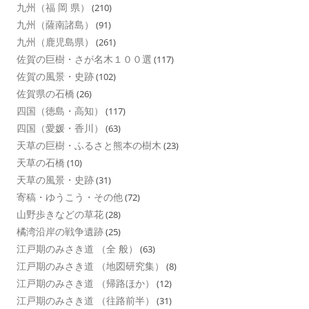
九州（福 岡 県）
(210)
九州（薩南諸島）
(91)
九州（鹿児島県）
(261)
佐賀の巨樹・さが名木１００選
(117)
佐賀の風景・史跡
(102)
佐賀県の石橋
(26)
四国（徳島・高知）
(117)
四国（愛媛・香川）
(63)
天草の巨樹・ふるさと熊本の樹木
(23)
天草の石橋
(10)
天草の風景・史跡
(31)
寄稿・ゆうこう・その他
(72)
山野歩きなどの草花
(28)
橘湾沿岸の戦争遺跡
(25)
江戸期のみさき道 （全 般）
(63)
江戸期のみさき道 （地図研究集）
(8)
江戸期のみさき道 （帰路ほか）
(12)
江戸期のみさき道 （往路前半）
(31)