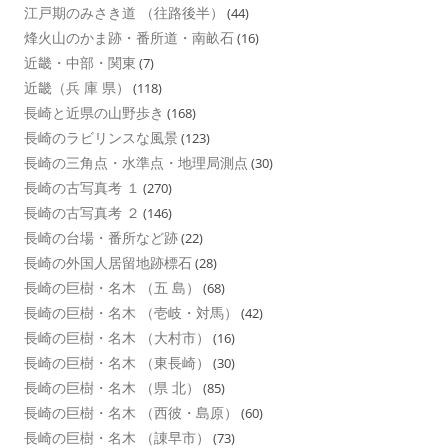
江戸期のみさき道 （往路後半）
(44)
烽火山のかま跡・番所道・南畝石
(16)
近畿・中部・関東
(7)
近畿（兵 庫 県）
(118)
長崎と近県の山野歩き
(168)
長崎のラビリンスな風景
(123)
長崎の三角点・水準点・地理局測点
(30)
長崎の古写真考 １
(270)
長崎の古写真考 ２
(146)
長崎の台場・番所など跡
(22)
長崎の外国人居留地跡標石
(28)
長崎の巨樹・名木 （五 島）
(68)
長崎の巨樹・名木 （壱岐・対馬）
(42)
長崎の巨樹・名木 （大村市）
(16)
長崎の巨樹・名木 （東長崎）
(30)
長崎の巨樹・名木 （県 北）
(85)
長崎の巨樹・名木 （西彼・島原）
(60)
長崎の巨樹・名木 （諌早市）
(73)