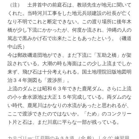
（注） 土井首中の前庭石は、教頭先生が地元に聞いて
くれた。当時河川工事をした地元兵頭建設の社長が亡く
なり不明でこれと断定できない。この渡り場所に後年木
橋が少し下流にかかったが、何度か流され、沖縄の人の
篤志で黒みかげ石で出来たこともあったという。（磯道
中山氏）
今は郵政磯道団地ができ、まだ下流に「互助之橋」が架
設されている。大潮の時も海面はこの少し上流までしか
来ず、飛び石は十分考えられる。国土地理院旧版地図明
治３４年測図も「渡渉所」。
上流のダムとは昭和６３年できた鹿尾ダム。さらに上流
の小ヶ倉水源池は大正１５年完成している。両ダムのな
い時代、鹿尾川はかなりの水流があったと思われるが、
ここで渡渉できたのではないか。「ため」のコンクリー
ト片と石は、まだ川底に平らな一部が残っている。
カテゴリー:
江戸期のみさき道 （全 般）
| タグ:
練習用