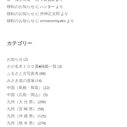
移転のお知らせ
に
ハンター
より
移転のお知らせ
伊神正太郎
に
より
移転のお知らせ
に
onnanomiyako
より
カテゴリー
お知らせ
(2)
さが名木１００選■掲載一覧
(3)
ふるさと古写真考
(88)
みさき道の道塚
(14)
中国（島根・鳥取）
(22)
中国（広島・岡山）
(5)
九州（大 分 県）
(296)
九州（宮 崎 県）
(58)
九州（沖 縄 県）
(125)
九州（熊 本 県）
(274)