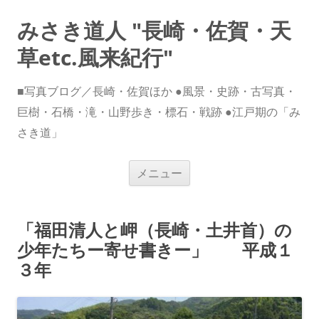
みさき道人 "長崎・佐賀・天
草etc.風来紀行"
■写真ブログ／長崎・佐賀ほか ●風景・史跡・古写真・
巨樹・石橋・滝・山野歩き・標石・戦跡 ●江戸期の「み
さき道」
コ
メニュー
ン
テ
ン
ツ
へ
「福田清人と岬（長崎・土井首）の
ス
キ
少年たちー寄せ書きー」 平成１
ッ
プ
３年