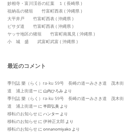
妙相寺・富川渓谷の紅葉 １ ( 長崎県 )
祖納岳の猪垣 竹富町西表 ( 沖縄県 )
大平井戸 竹富町西表 ( 沖縄県 )
ピサダ道 竹富町西表 ( 沖縄県 )
ヤッサ地区の猪垣 竹富町南風見 ( 沖縄県 )
小 城 盛 武富町武富 ( 沖縄県 )
最近のコメント
季刊誌 樂（らく）ra-ku 59号 長崎の道ーみさき道 茂木街
道 浦上街道ー
に
山内ひろみ
より
季刊誌 樂（らく）ra-ku 59号 長崎の道ーみさき道 茂木街
道 浦上街道ー
に
半田弘美
より
移転のお知らせ
に
ハンター
より
移転のお知らせ
伊神正太郎
に
より
移転のお知らせ
に
onnanomiyako
より