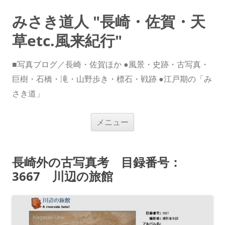
みさき道人 "長崎・佐賀・天
草etc.風来紀行"
■写真ブログ／長崎・佐賀ほか ●風景・史跡・古写真・
巨樹・石橋・滝・山野歩き・標石・戦跡 ●江戸期の「み
さき道」
コ
メニュー
ン
テ
ン
ツ
へ
長崎外の古写真考 目録番号：
ス
キ
3667 川辺の旅館
ッ
プ