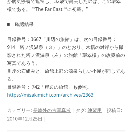
が病気療養で逗留し、32歳で薨去したのは、この環翠
樓である。 “”The Far East “”に初載。”
■ 確認結果
目録番号：3667「川辺の旅館」は、次の目録番号：
914「塔ノ沢温泉（３）」のとおり、木橋の対岸から撮
影された塔ノ沢温泉（左）の旅館「環翠樓」の改築前の
写真であろう。
川岸の石組みと、旅館上部の源泉らしい小屋が同じであ
る。
目録番号： 742「岸辺の旅館」も参照。
https://misakimichi.com/archives/2363
カテゴリー:
長崎外の古写真考
| タグ:
練習用
| 投稿日:
2010年12月25日
|