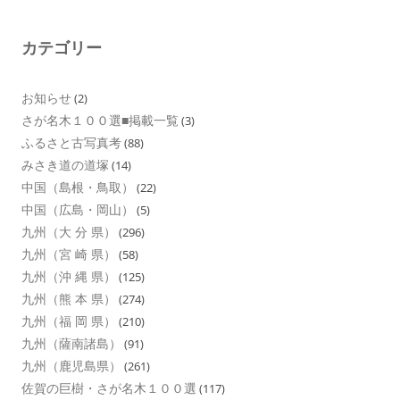
カテゴリー
お知らせ
(2)
さが名木１００選■掲載一覧
(3)
ふるさと古写真考
(88)
みさき道の道塚
(14)
中国（島根・鳥取）
(22)
中国（広島・岡山）
(5)
九州（大 分 県）
(296)
九州（宮 崎 県）
(58)
九州（沖 縄 県）
(125)
九州（熊 本 県）
(274)
九州（福 岡 県）
(210)
九州（薩南諸島）
(91)
九州（鹿児島県）
(261)
佐賀の巨樹・さが名木１００選
(117)