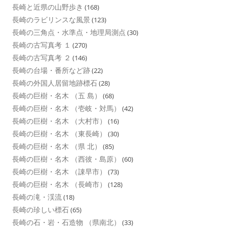
長崎と近県の山野歩き
(168)
長崎のラビリンスな風景
(123)
長崎の三角点・水準点・地理局測点
(30)
長崎の古写真考 １
(270)
長崎の古写真考 ２
(146)
長崎の台場・番所など跡
(22)
長崎の外国人居留地跡標石
(28)
長崎の巨樹・名木 （五 島）
(68)
長崎の巨樹・名木 （壱岐・対馬）
(42)
長崎の巨樹・名木 （大村市）
(16)
長崎の巨樹・名木 （東長崎）
(30)
長崎の巨樹・名木 （県 北）
(85)
長崎の巨樹・名木 （西彼・島原）
(60)
長崎の巨樹・名木 （諌早市）
(73)
長崎の巨樹・名木 （長崎市）
(128)
長崎の滝・渓流
(18)
長崎の珍しい標石
(65)
長崎の石・岩・石造物 （県南北）
(33)