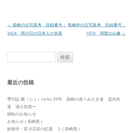
投
←
長崎の古写真考 目録番号：
長崎外の古写真考 目録番号：
稿
3424 雨の日の日本人の衣装
1070 洞窟の仏像
→
ナ
ビ
検
ゲ
索:
ー
シ
最近の投稿
ョ
ン
季刊誌 樂（らく）ra-ku 59号 長崎の道ーみさき道 茂木街
道 浦上街道ー
移転のお知らせ
お知らせ ( 長崎県 )
妙相寺・富川渓谷の紅葉 ２ ( 長崎県 )