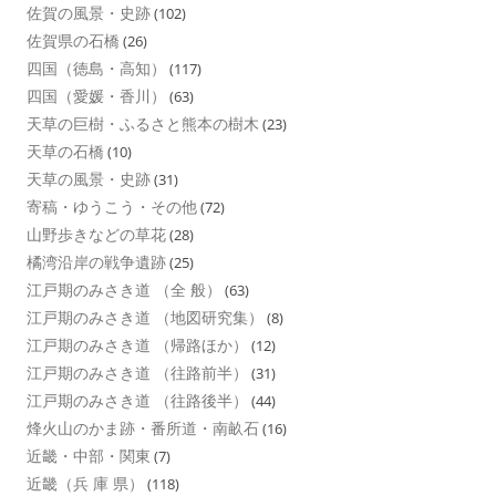
佐賀の風景・史跡
(102)
佐賀県の石橋
(26)
四国（徳島・高知）
(117)
四国（愛媛・香川）
(63)
天草の巨樹・ふるさと熊本の樹木
(23)
天草の石橋
(10)
天草の風景・史跡
(31)
寄稿・ゆうこう・その他
(72)
山野歩きなどの草花
(28)
橘湾沿岸の戦争遺跡
(25)
江戸期のみさき道 （全 般）
(63)
江戸期のみさき道 （地図研究集）
(8)
江戸期のみさき道 （帰路ほか）
(12)
江戸期のみさき道 （往路前半）
(31)
江戸期のみさき道 （往路後半）
(44)
烽火山のかま跡・番所道・南畝石
(16)
近畿・中部・関東
(7)
近畿（兵 庫 県）
(118)