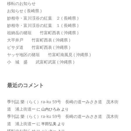
移転のお知らせ
お知らせ ( 長崎県 )
妙相寺・富川渓谷の紅葉 ２ ( 長崎県 )
妙相寺・富川渓谷の紅葉 １ ( 長崎県 )
祖納岳の猪垣 竹富町西表 ( 沖縄県 )
大平井戸 竹富町西表 ( 沖縄県 )
ピサダ道 竹富町西表 ( 沖縄県 )
ヤッサ地区の猪垣 竹富町南風見 ( 沖縄県 )
小 城 盛 武富町武富 ( 沖縄県 )
最近のコメント
季刊誌 樂（らく）ra-ku 59号 長崎の道ーみさき道 茂木街
道 浦上街道ー
に
山内ひろみ
より
季刊誌 樂（らく）ra-ku 59号 長崎の道ーみさき道 茂木街
道 浦上街道ー
に
半田弘美
より
移転のお知らせ
に
ハンター
より