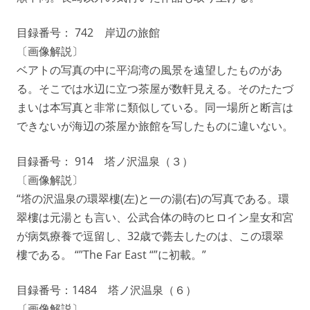
目録番号： 742 岸辺の旅館
〔画像解説〕
ベアトの写真の中に平潟湾の風景を遠望したものがあ
る。そこでは水辺に立つ茶屋が数軒見える。そのたたづ
まいは本写真と非常に類似している。同一場所と断言は
できないが海辺の茶屋か旅館を写したものに違いない。
目録番号： 914 塔ノ沢温泉（３）
〔画像解説〕
“塔の沢温泉の環翠樓(左)と一の湯(右)の写真である。環
翠樓は元湯とも言い、公武合体の時のヒロイン皇女和宮
が病気療養で逗留し、32歳で薨去したのは、この環翠
樓である。 “”The Far East “”に初載。”
目録番号：1484 塔ノ沢温泉（６）
〔画像解説〕