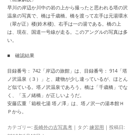
早川の岸辺か川中の岩の上から撮ったと思われる塔の沢
温泉の写真で、橋は千歳橋。橋を渡って左手は元湯環水
（翠が正）楼(鈴木楼)、右手は一の湯である。橋の上
は、現在、国道一号線が走る。このアングルの写真は多
い。
■ 確認結果
目録番号： 742「岸辺の旅館」は、目録番号： 914「塔
ノ沢温泉（３）」と、建物が少し違っているが、ほとん
ど似ている。塔ノ沢温泉であろう。橋は「千歳橋」でな
く、「玉ノ緒橋」が正しいようだ。
安藤広重「箱根七湯 塔ノ澤」は、塔ノ沢一の湯本館Ｈ
Ｐから。
カテゴリー:
長崎外の古写真考
| タグ:
練習用
| 投稿日: