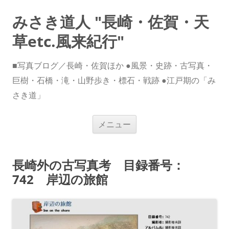
みさき道人 "長崎・佐賀・天
草etc.風来紀行"
■写真ブログ／長崎・佐賀ほか ●風景・史跡・古写真・
巨樹・石橋・滝・山野歩き・標石・戦跡 ●江戸期の「み
さき道」
コ
メニュー
ン
テ
ン
ツ
へ
長崎外の古写真考 目録番号：
ス
キ
742 岸辺の旅館
ッ
プ