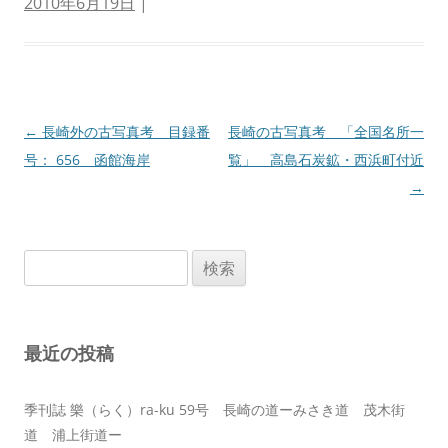
2010年6月19日
|
投
←
長崎外の古写真考 目録番
長崎の古写真考 「全国名所一
稿
号： 656 函館海岸
覧」 高島石炭鉱・西浜町付近
ナ
→
ビ
ゲ
検
ー
索:
シ
ョ
最近の投稿
ン
季刊誌 樂（らく）ra-ku 59号 長崎の道ーみさき道 茂木街
道 浦上街道ー