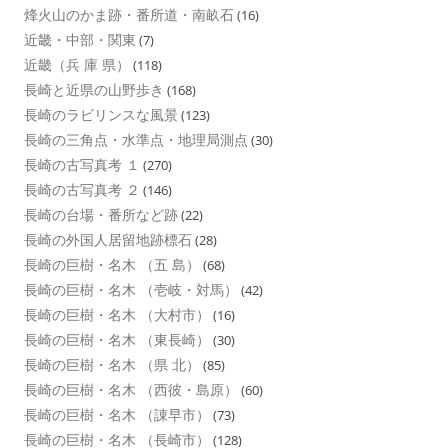
烽火山のかま跡・番所道・南畝石
(16)
近畿・中部・関東
(7)
近畿（兵 庫 県）
(118)
長崎と近県の山野歩き
(168)
長崎のラビリンスな風景
(123)
長崎の三角点・水準点・地理局測点
(30)
長崎の古写真考 １
(270)
長崎の古写真考 ２
(146)
長崎の台場・番所など跡
(22)
長崎の外国人居留地跡標石
(28)
長崎の巨樹・名木 （五 島）
(68)
長崎の巨樹・名木 （壱岐・対馬）
(42)
長崎の巨樹・名木 （大村市）
(16)
長崎の巨樹・名木 （東長崎）
(30)
長崎の巨樹・名木 （県 北）
(85)
長崎の巨樹・名木 （西彼・島原）
(60)
長崎の巨樹・名木 （諌早市）
(73)
長崎の巨樹・名木 （長崎市）
(128)