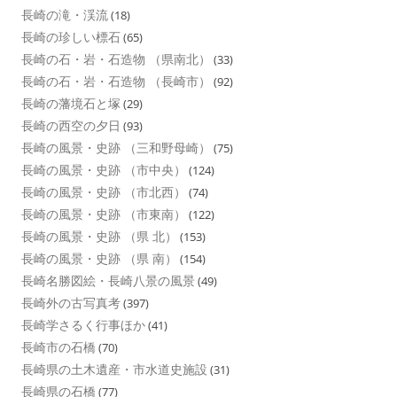
長崎の滝・渓流
(18)
長崎の珍しい標石
(65)
長崎の石・岩・石造物 （県南北）
(33)
長崎の石・岩・石造物 （長崎市）
(92)
長崎の藩境石と塚
(29)
長崎の西空の夕日
(93)
長崎の風景・史跡 （三和野母崎）
(75)
長崎の風景・史跡 （市中央）
(124)
長崎の風景・史跡 （市北西）
(74)
長崎の風景・史跡 （市東南）
(122)
長崎の風景・史跡 （県 北）
(153)
長崎の風景・史跡 （県 南）
(154)
長崎名勝図絵・長崎八景の風景
(49)
長崎外の古写真考
(397)
長崎学さるく行事ほか
(41)
長崎市の石橋
(70)
長崎県の土木遺産・市水道史施設
(31)
長崎県の石橋
(77)