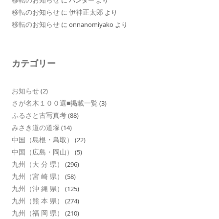
移転のお知らせ
伊神正太郎
に
より
移転のお知らせ
に
onnanomiyako
より
カテゴリー
お知らせ
(2)
さが名木１００選■掲載一覧
(3)
ふるさと古写真考
(88)
みさき道の道塚
(14)
中国（島根・鳥取）
(22)
中国（広島・岡山）
(5)
九州（大 分 県）
(296)
九州（宮 崎 県）
(58)
九州（沖 縄 県）
(125)
九州（熊 本 県）
(274)
九州（福 岡 県）
(210)