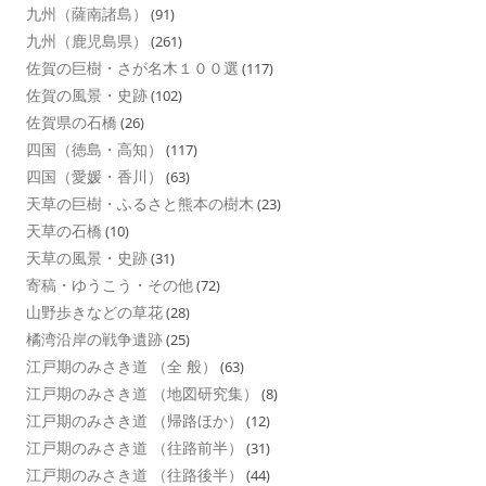
九州（薩南諸島）
(91)
九州（鹿児島県）
(261)
佐賀の巨樹・さが名木１００選
(117)
佐賀の風景・史跡
(102)
佐賀県の石橋
(26)
四国（徳島・高知）
(117)
四国（愛媛・香川）
(63)
天草の巨樹・ふるさと熊本の樹木
(23)
天草の石橋
(10)
天草の風景・史跡
(31)
寄稿・ゆうこう・その他
(72)
山野歩きなどの草花
(28)
橘湾沿岸の戦争遺跡
(25)
江戸期のみさき道 （全 般）
(63)
江戸期のみさき道 （地図研究集）
(8)
江戸期のみさき道 （帰路ほか）
(12)
江戸期のみさき道 （往路前半）
(31)
江戸期のみさき道 （往路後半）
(44)