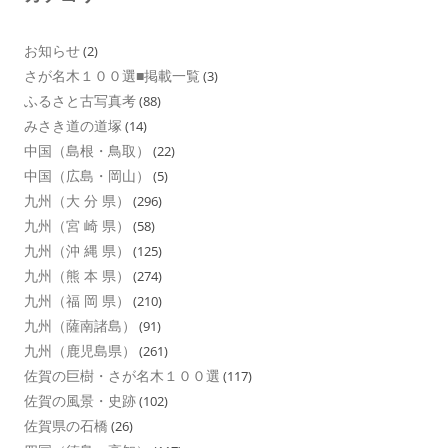
お知らせ
(2)
さが名木１００選■掲載一覧
(3)
ふるさと古写真考
(88)
みさき道の道塚
(14)
中国（島根・鳥取）
(22)
中国（広島・岡山）
(5)
九州（大 分 県）
(296)
九州（宮 崎 県）
(58)
九州（沖 縄 県）
(125)
九州（熊 本 県）
(274)
九州（福 岡 県）
(210)
九州（薩南諸島）
(91)
九州（鹿児島県）
(261)
佐賀の巨樹・さが名木１００選
(117)
佐賀の風景・史跡
(102)
佐賀県の石橋
(26)