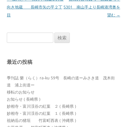
稿
向き地蔵 長崎市矢の平２丁
5301 南山手より長崎港湾奥を
ナ
目
望む
→
ビ
ゲ
検
ー
索:
シ
ョ
最近の投稿
ン
季刊誌 樂（らく）ra-ku 59号 長崎の道ーみさき道 茂木街
道 浦上街道ー
移転のお知らせ
お知らせ ( 長崎県 )
妙相寺・富川渓谷の紅葉 ２ ( 長崎県 )
妙相寺・富川渓谷の紅葉 １ ( 長崎県 )
祖納岳の猪垣 竹富町西表 ( 沖縄県 )