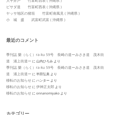
大平井戸 竹富町西表 ( 沖縄県 )
ピサダ道 竹富町西表 ( 沖縄県 )
ヤッサ地区の猪垣 竹富町南風見 ( 沖縄県 )
小 城 盛 武富町武富 ( 沖縄県 )
最近のコメント
季刊誌 樂（らく）ra-ku 59号 長崎の道ーみさき道 茂木街
道 浦上街道ー
に
山内ひろみ
より
季刊誌 樂（らく）ra-ku 59号 長崎の道ーみさき道 茂木街
道 浦上街道ー
に
半田弘美
より
移転のお知らせ
に
ハンター
より
移転のお知らせ
伊神正太郎
に
より
移転のお知らせ
に
onnanomiyako
より
カテゴリー