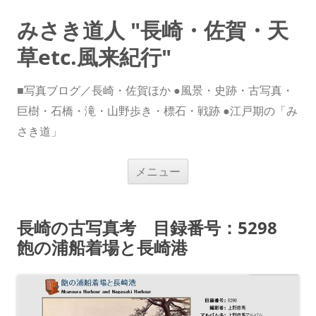
みさき道人 "長崎・佐賀・天
草etc.風来紀行"
■写真ブログ／長崎・佐賀ほか ●風景・史跡・古写真・
巨樹・石橋・滝・山野歩き・標石・戦跡 ●江戸期の「み
さき道」
コ
メニュー
ン
テ
ン
ツ
へ
長崎の古写真考 目録番号：5298
ス
キ
飽の浦船着場と長崎港
ッ
プ