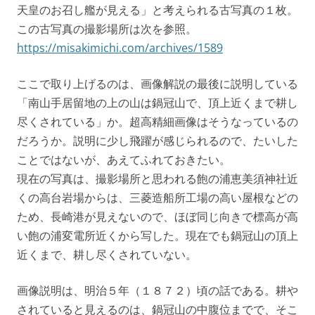
天皇のお召し艦が見える」と考えられる古写真の１枚。
この古写真の撮影場所は次を参照。
https://misakimichi.com/archives/1589
ここで取り上げるのは、画像解説の最後に説明している
「南山手居留地の上の山は鍋冠山で、頂上近くまで耕し
尽くされている」か。超高精細画像はそうなっているの
だろうか。説明に少し飛躍が感じられるので、たいした
ことではないが、あえてふれておきたい。
現在の写真は、撮影場所と思われる飽の浦恵美須神社近
くの高台岩場からは、三菱造船所工場の高い屋根などの
ため、長崎港が見えないので、ほぼ同じ向きで標高が高
い飽の浦変電所近くから写した。現在でも鍋冠山の頂上
近くまで、耕し尽くされていない。
画像説明は、明治５年（１８７２）頃の話である。耕や
されていると見えるのは、鍋冠山の中腹位までで、そこ