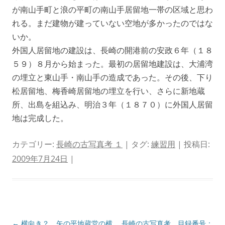
が南山手町と浪の平町の南山手居留地一帯の区域と思わ
れる。まだ建物が建っていない空地が多かったのではな
いか。
外国人居留地の建設は、長崎の開港前の安政６年（１８
５９）８月から始まった。最初の居留地建設は、大浦湾
の埋立と東山手・南山手の造成であった。その後、下り
松居留地、梅香崎居留地の埋立を行い、さらに新地蔵
所、出島を組込み、明治３年（１８７０）に外国人居留
地は完成した。
カテゴリー:
長崎の古写真考 １
| タグ:
練習用
| 投稿日:
2009年7月24日
|
投
←
横向き？ 矢の平地蔵堂の横
長崎の古写真考 目録番号：