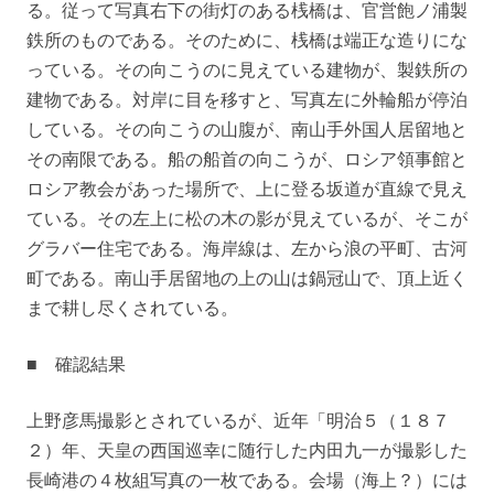
る。従って写真右下の街灯のある桟橋は、官営飽ノ浦製
鉄所のものである。そのために、桟橋は端正な造りにな
っている。その向こうのに見えている建物が、製鉄所の
建物である。対岸に目を移すと、写真左に外輪船が停泊
している。その向こうの山腹が、南山手外国人居留地と
その南限である。船の船首の向こうが、ロシア領事館と
ロシア教会があった場所で、上に登る坂道が直線で見え
ている。その左上に松の木の影が見えているが、そこが
グラバー住宅である。海岸線は、左から浪の平町、古河
町である。南山手居留地の上の山は鍋冠山で、頂上近く
まで耕し尽くされている。
■ 確認結果
上野彦馬撮影とされているが、近年「明治５（１８７
２）年、天皇の西国巡幸に随行した内田九一が撮影した
長崎港の４枚組写真の一枚である。会場（海上？）には