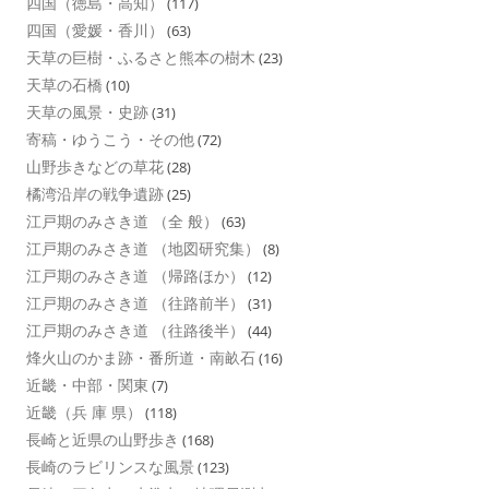
四国（徳島・高知）
(117)
四国（愛媛・香川）
(63)
天草の巨樹・ふるさと熊本の樹木
(23)
天草の石橋
(10)
天草の風景・史跡
(31)
寄稿・ゆうこう・その他
(72)
山野歩きなどの草花
(28)
橘湾沿岸の戦争遺跡
(25)
江戸期のみさき道 （全 般）
(63)
江戸期のみさき道 （地図研究集）
(8)
江戸期のみさき道 （帰路ほか）
(12)
江戸期のみさき道 （往路前半）
(31)
江戸期のみさき道 （往路後半）
(44)
烽火山のかま跡・番所道・南畝石
(16)
近畿・中部・関東
(7)
近畿（兵 庫 県）
(118)
長崎と近県の山野歩き
(168)
長崎のラビリンスな風景
(123)