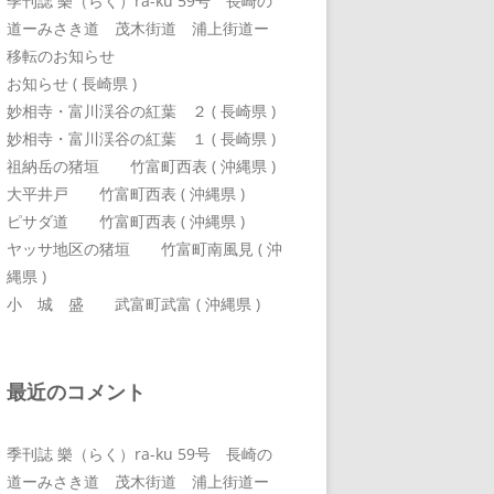
季刊誌 樂（らく）ra-ku 59号 長崎の
道ーみさき道 茂木街道 浦上街道ー
移転のお知らせ
お知らせ ( 長崎県 )
妙相寺・富川渓谷の紅葉 ２ ( 長崎県 )
妙相寺・富川渓谷の紅葉 １ ( 長崎県 )
祖納岳の猪垣 竹富町西表 ( 沖縄県 )
大平井戸 竹富町西表 ( 沖縄県 )
ピサダ道 竹富町西表 ( 沖縄県 )
ヤッサ地区の猪垣 竹富町南風見 ( 沖
縄県 )
小 城 盛 武富町武富 ( 沖縄県 )
最近のコメント
季刊誌 樂（らく）ra-ku 59号 長崎の
道ーみさき道 茂木街道 浦上街道ー