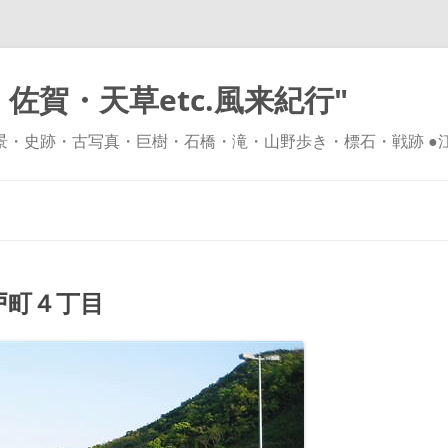
佐賀・天草etc.風来紀行"
風景・史跡・古写真・巨樹・石橋・滝・山野歩き・標石・戦跡 ●
コ
ン
テ
ン
ツ
へ
ス
キ
戸町４丁目
ッ
プ