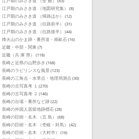
江戸期のみさき道 （全 般）
(63)
江戸期のみさき道 （地図研究集）
(8)
江戸期のみさき道 （帰路ほか）
(12)
江戸期のみさき道 （往路前半）
(31)
江戸期のみさき道 （往路後半）
(44)
烽火山のかま跡・番所道・南畝石
(16)
近畿・中部・関東
(7)
近畿（兵 庫 県）
(118)
長崎と近県の山野歩き
(168)
長崎のラビリンスな風景
(123)
長崎の三角点・水準点・地理局測点
(30)
長崎の古写真考 １
(270)
長崎の古写真考 ２
(146)
長崎の台場・番所など跡
(22)
長崎の外国人居留地跡標石
(28)
長崎の巨樹・名木 （五 島）
(68)
長崎の巨樹・名木 （壱岐・対馬）
(42)
長崎の巨樹・名木 （大村市）
(16)