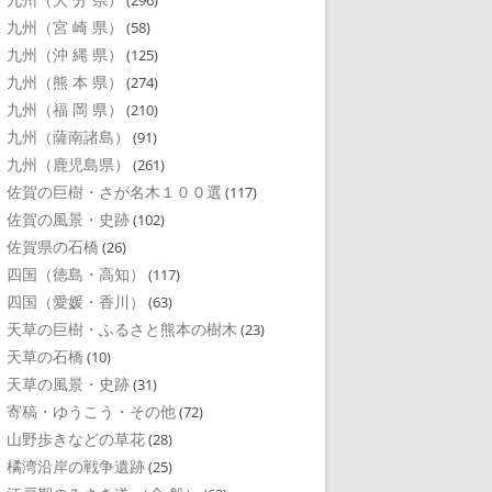
(296)
九州（宮 崎 県）
(58)
九州（沖 縄 県）
(125)
九州（熊 本 県）
(274)
九州（福 岡 県）
(210)
九州（薩南諸島）
(91)
九州（鹿児島県）
(261)
佐賀の巨樹・さが名木１００選
(117)
佐賀の風景・史跡
(102)
佐賀県の石橋
(26)
四国（徳島・高知）
(117)
四国（愛媛・香川）
(63)
天草の巨樹・ふるさと熊本の樹木
(23)
天草の石橋
(10)
天草の風景・史跡
(31)
寄稿・ゆうこう・その他
(72)
山野歩きなどの草花
(28)
橘湾沿岸の戦争遺跡
(25)