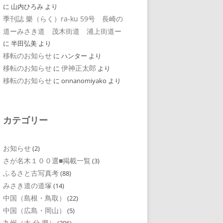
に
山内ひろみ
より
季刊誌 樂（らく）ra-ku 59号 長崎の
道ーみさき道 茂木街道 浦上街道ー
に
半田弘美
より
移転のお知らせ
に
ハンター
より
移転のお知らせ
伊神正太郎
に
より
移転のお知らせ
に
onnanomiyako
より
カテゴリー
お知らせ
(2)
さが名木１００選■掲載一覧
(3)
ふるさと古写真考
(88)
みさき道の道塚
(14)
中国（島根・鳥取）
(22)
中国（広島・岡山）
(5)
九州（大 分 県）