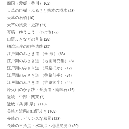
四国（愛媛・香川）
(63)
天草の巨樹・ふるさと熊本の樹木
(23)
天草の石橋
(10)
天草の風景・史跡
(31)
寄稿・ゆうこう・その他
(72)
山野歩きなどの草花
(28)
橘湾沿岸の戦争遺跡
(25)
江戸期のみさき道 （全 般）
(63)
江戸期のみさき道 （地図研究集）
(8)
江戸期のみさき道 （帰路ほか）
(12)
江戸期のみさき道 （往路前半）
(31)
江戸期のみさき道 （往路後半）
(44)
烽火山のかま跡・番所道・南畝石
(16)
近畿・中部・関東
(7)
近畿（兵 庫 県）
(118)
長崎と近県の山野歩き
(168)
長崎のラビリンスな風景
(123)
長崎の三角点・水準点・地理局測点
(30)