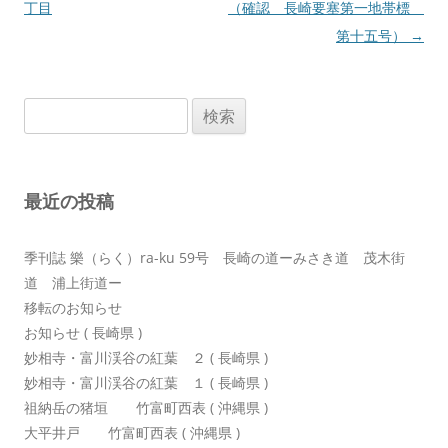
稿
丁目
（確認 長崎要塞第一地帯標
ナ
第十五号）
→
ビ
ゲ
検
ー
索:
シ
ョ
最近の投稿
ン
季刊誌 樂（らく）ra-ku 59号 長崎の道ーみさき道 茂木街
道 浦上街道ー
移転のお知らせ
お知らせ ( 長崎県 )
妙相寺・富川渓谷の紅葉 ２ ( 長崎県 )
妙相寺・富川渓谷の紅葉 １ ( 長崎県 )
祖納岳の猪垣 竹富町西表 ( 沖縄県 )
大平井戸 竹富町西表 ( 沖縄県 )