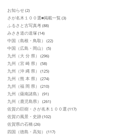
お知らせ
(2)
さが名木１００選■掲載一覧
(3)
ふるさと古写真考
(88)
みさき道の道塚
(14)
中国（島根・鳥取）
(22)
中国（広島・岡山）
(5)
九州（大 分 県）
(296)
九州（宮 崎 県）
(58)
九州（沖 縄 県）
(125)
九州（熊 本 県）
(274)
九州（福 岡 県）
(210)
九州（薩南諸島）
(91)
九州（鹿児島県）
(261)
佐賀の巨樹・さが名木１００選
(117)
佐賀の風景・史跡
(102)
佐賀県の石橋
(26)
四国（徳島・高知）
(117)