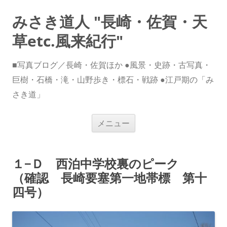
みさき道人 "長崎・佐賀・天
草etc.風来紀行"
■写真ブログ／長崎・佐賀ほか ●風景・史跡・古写真・
巨樹・石橋・滝・山野歩き・標石・戦跡 ●江戸期の「み
さき道」
コ
メニュー
ン
テ
ン
ツ
へ
１−Ｄ 西泊中学校裏のピーク
ス
キ
（確認 長崎要塞第一地帯標 第十
ッ
プ
四号）