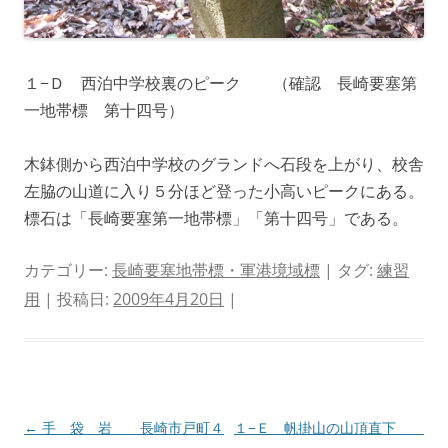
１−Ｄ 西泊中学校裏のピーク （確認 長崎要塞第
一地帯標 第十四号）
木鉢側から西泊中学校のグランドへ石段を上がり、校舎
左脇の山道に入り５分ほど登った小高いピークにある。
標石は「長崎要塞第一地帯標」「第十四号」である。
カテゴリー:
長崎要塞地帯標・軍港境域標
| タグ:
練習
用
| 投稿日:
2009年4月20日
|
投
←
手 袋 岩 長崎市戸町４
１−Ｅ 帆掛山の山頂直下