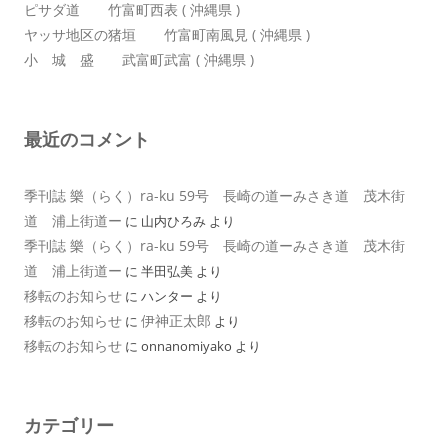
ピサダ道 竹富町西表 ( 沖縄県 )
ヤッサ地区の猪垣 竹富町南風見 ( 沖縄県 )
小 城 盛 武富町武富 ( 沖縄県 )
最近のコメント
季刊誌 樂（らく）ra-ku 59号 長崎の道ーみさき道 茂木街
道 浦上街道ー
に
山内ひろみ
より
季刊誌 樂（らく）ra-ku 59号 長崎の道ーみさき道 茂木街
道 浦上街道ー
に
半田弘美
より
移転のお知らせ
に
ハンター
より
移転のお知らせ
伊神正太郎
に
より
移転のお知らせ
に
onnanomiyako
より
カテゴリー