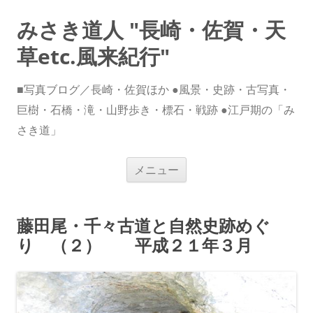
みさき道人 "長崎・佐賀・天
草etc.風来紀行"
■写真ブログ／長崎・佐賀ほか ●風景・史跡・古写真・
巨樹・石橋・滝・山野歩き・標石・戦跡 ●江戸期の「み
さき道」
コ
メニュー
ン
テ
ン
ツ
へ
藤田尾・千々古道と自然史跡めぐ
ス
キ
り （２） 平成２１年３月
ッ
プ