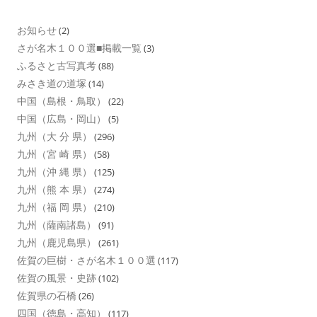
お知らせ
(2)
さが名木１００選■掲載一覧
(3)
ふるさと古写真考
(88)
みさき道の道塚
(14)
中国（島根・鳥取）
(22)
中国（広島・岡山）
(5)
九州（大 分 県）
(296)
九州（宮 崎 県）
(58)
九州（沖 縄 県）
(125)
九州（熊 本 県）
(274)
九州（福 岡 県）
(210)
九州（薩南諸島）
(91)
九州（鹿児島県）
(261)
佐賀の巨樹・さが名木１００選
(117)
佐賀の風景・史跡
(102)
佐賀県の石橋
(26)
四国（徳島・高知）
(117)