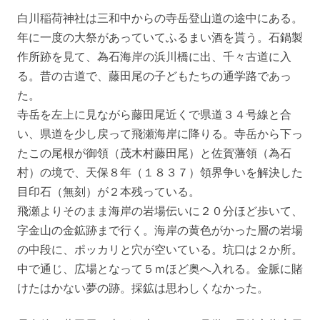
白川稲荷神社は三和中からの寺岳登山道の途中にある。
年に一度の大祭があっていてふるまい酒を貰う。石鍋製
作所跡を見て、為石海岸の浜川橋に出、千々古道に入
る。昔の古道で、藤田尾の子どもたちの通学路であっ
た。
寺岳を左上に見ながら藤田尾近くで県道３４号線と合
い、県道を少し戻って飛瀬海岸に降りる。寺岳から下っ
たこの尾根が御領（茂木村藤田尾）と佐賀藩領（為石
村）の境で、天保８年（１８３７）領界争いを解決した
目印石（無刻）が２本残っている。
飛瀬よりそのまま海岸の岩場伝いに２０分ほど歩いて、
字金山の金鉱跡まで行く。海岸の黄色がかった層の岩場
の中段に、ポッカリと穴が空いている。坑口は２か所。
中で通じ、広場となって５ｍほど奥へ入れる。金脈に賭
けたはかない夢の跡。採鉱は思わしくなかった。