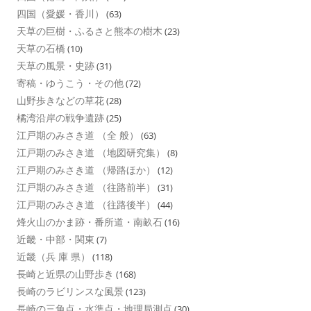
四国（愛媛・香川）
(63)
天草の巨樹・ふるさと熊本の樹木
(23)
天草の石橋
(10)
天草の風景・史跡
(31)
寄稿・ゆうこう・その他
(72)
山野歩きなどの草花
(28)
橘湾沿岸の戦争遺跡
(25)
江戸期のみさき道 （全 般）
(63)
江戸期のみさき道 （地図研究集）
(8)
江戸期のみさき道 （帰路ほか）
(12)
江戸期のみさき道 （往路前半）
(31)
江戸期のみさき道 （往路後半）
(44)
烽火山のかま跡・番所道・南畝石
(16)
近畿・中部・関東
(7)
近畿（兵 庫 県）
(118)
長崎と近県の山野歩き
(168)
長崎のラビリンスな風景
(123)
長崎の三角点・水準点・地理局測点
(30)