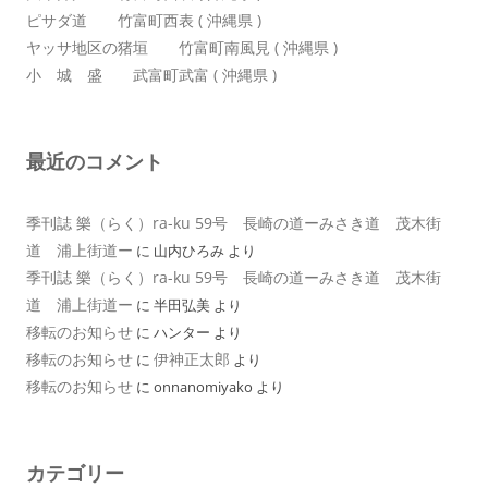
ピサダ道 竹富町西表 ( 沖縄県 )
ヤッサ地区の猪垣 竹富町南風見 ( 沖縄県 )
小 城 盛 武富町武富 ( 沖縄県 )
最近のコメント
季刊誌 樂（らく）ra-ku 59号 長崎の道ーみさき道 茂木街
道 浦上街道ー
に
山内ひろみ
より
季刊誌 樂（らく）ra-ku 59号 長崎の道ーみさき道 茂木街
道 浦上街道ー
に
半田弘美
より
移転のお知らせ
に
ハンター
より
移転のお知らせ
伊神正太郎
に
より
移転のお知らせ
に
onnanomiyako
より
カテゴリー