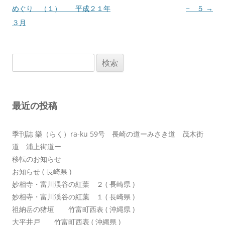
稿
めぐり （１） 平成２１年
− ５
→
ナ
３月
ビ
ゲ
検
ー
索:
シ
ョ
最近の投稿
ン
季刊誌 樂（らく）ra-ku 59号 長崎の道ーみさき道 茂木街
道 浦上街道ー
移転のお知らせ
お知らせ ( 長崎県 )
妙相寺・富川渓谷の紅葉 ２ ( 長崎県 )
妙相寺・富川渓谷の紅葉 １ ( 長崎県 )
祖納岳の猪垣 竹富町西表 ( 沖縄県 )
大平井戸 竹富町西表 ( 沖縄県 )