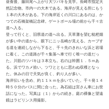
昼食後、藤田尾へ上がり大ツバキを見学。長崎市指定天
然記念物。市内一の大木である。海岸が見える所にもう
１本の大木がある。下の海岸近くの川口にあるのは、か
つての石橋架橋記念碑。ゲートボール場の前から千々古
道へ入る。
登って行くと、旧県道の道へ出る。天草灘を望む枇杷畑
が多い中の道から、眼下にニッ岳崎が見える。カーブす
る道を連続しながら下ると、千々先のきれいな浜と岩場
に着く。この道路が千々集落へ車で行く唯一の道だっ
た。川筋のツバキは３本立ち。右のは幹囲１．５ｍあ
る。浜でワカメ拾い。ツワとともに思わぬ収穫となっ
た。休みの日で天気が良く、釣り人が多い。
海岸伝いを含め、約１１ｋｍを歩いていた。千々発１４
時５０分のバスに間に合った。為石組は宮さん車にお世
話になった。写真は（１）からの続き。庭の裸像と望遠
鏡はラビリンス用撮影。