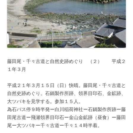
藤田尾・千々古道と自然史跡めぐり （２） 平成２
１年３月
平成２１年３月１５日（日）快晴。藤田尾・千々古道と
自然史跡めぐり。石鍋製作所跡、領界目印石、金鉱跡、
大ツバキを見学する。参加１５人。
為石バス停９時半発ー白川稲荷神社ー石鍋製作所跡ー藤
田尾古道ー飛瀬領界目印石ー金山金鉱跡（昼食）ー藤田
尾ー大ツバキー千々古道ー千々１４時半着。